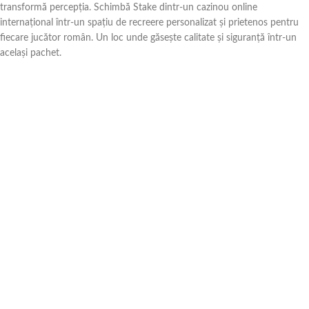
transformă percepția. Schimbă Stake dintr-un cazinou online
internațional într-un spațiu de recreere personalizat și prietenos pentru
fiecare jucător român. Un loc unde găsește calitate și siguranță într-un
același pachet.