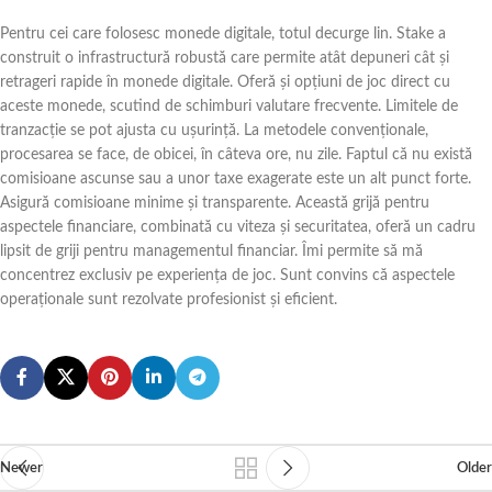
Pentru cei care folosesc monede digitale, totul decurge lin. Stake a
construit o infrastructură robustă care permite atât depuneri cât și
retrageri rapide în monede digitale. Oferă și opțiuni de joc direct cu
aceste monede, scutind de schimburi valutare frecvente. Limitele de
tranzacție se pot ajusta cu ușurință. La metodele convenționale,
procesarea se face, de obicei, în câteva ore, nu zile. Faptul că nu există
comisioane ascunse sau a unor taxe exagerate este un alt punct forte.
Asigură comisioane minime și transparente. Această grijă pentru
aspectele financiare, combinată cu viteza și securitatea, oferă un cadru
lipsit de griji pentru managementul financiar. Îmi permite să mă
concentrez exclusiv pe experiența de joc. Sunt convins că aspectele
operaționale sunt rezolvate profesionist și eficient.
Newer
Older