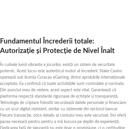
Fundamentul Încrederii totale:
Autorizație și Protecție de Nivel Înalt
În culisele lumii vibrante a jocurilor, există un sistem de securitate
puternic. Acest lucru este autenticul motor al încrederii. Stake Casino
operează sub licența Curacao eGaming, dintre aprobările internaționale
acceptate. Ea confirmă că toate activitățile sunt controlate și normate.
Din punctul meu de vedere, acest aspect este vital. Garantează că
platforma respectă standarde riguroase de echitate și transparență.
Tehnologia de criptare folosită securizează datele personale și financiare
cu un scut digital rezistent, similar cu sistemele din sectorul bancar.
Fiecare tranzacție, orice detaliu al contului meu este securizat. Îmi oferă
pacea necesară pentru pentru a mă bucura pe deplin de experiență.
Dedicarea față de siguranță nu este doar o promisiune, ci o certitudine