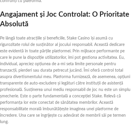
confrunți cu platforma.
Angajament și Joc Controlat: O Prioritate
Absolută
Pe lângă toate atracțiile și beneficiile, Stake Casino își asumă cu
rigurozitate rolul de susținător al jocului responsabil. Această dedicare
este evidentă în toate părțile platformei. Prin mijloace performante pe
care le pune la dispoziție utilizatorilor, îmi pot gestiona activitatea. Eu,
individual, apreciez opțiunea de a-mi seta limite personale pentru
tranzacții, pierderi sau durata petrecut jucând. Îmi oferă control total
asupra divertismentului meu. Platforma furnizează, de asemenea, opțiuni
transparente de auto-excludere și legături către instituții de asistență
profesională. Susținerea unui mediu responsabil de joc nu este un simplu
șmecherie. Este o parte fundamentală a concepției Stake. Relevă că
performanța lor este conectat de sănătatea membrilor. Această
responsabilitate morală îmbunătățește imaginea unei platforme de
încredere. Una care se îngrijește cu adevărat de membrii săi pe termen
lung.