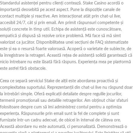
Standardul asistenței pentru clienți contează. Stake Casino acordă o
importanță deosebită pe acest aspect. Pune la dispoziție canale de
contact multiple și reactive. Am interacționat atât prin chat-ul live,
accesibil 24/7, cât și prin email. Am primit răspunsuri competente și
soluții concrete în timp util. Echipa de asistență este cunoscătoare,
empatică și dispusă să rezolve orice problemă. Mă face să mă simt
valorizat ca jucător. Disponibilitatea unei secțiuni de FAQ sistematizate
este și ea o resursă foarte valoroasă. Acoperă o varietate de subiecte, de
la înregistrare la retrageri. Această rețea de asistență solidă garantează că
nicio întrebare nu este lăsată fără răspuns. Experiența mea pe platformă
este astfel fără obstacole.
Ceea ce separă serviciul Stake de alții este abordarea proactivă și
complexitatea suportului. Reprezentanții din chat-ul live nu răspund doar
la întrebări simple. Oferă explicații detaliate despre regulile jocurilor,
termenii promoționali sau detaliile retragerilor. Am obținut chiar sfaturi
folositoare despre cum să îmi administrez contul pentru a optimiza
experiența. Răspunsurile prin email sunt la fel de complete și sunt
furnizate într-un cadru adecvat, de obicei în interval de câteva ore.
Această abordare nu este automată, ci personalizată. Demonstrează o