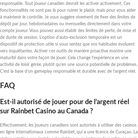
responsable. Tout joueur canadien devrait les activer activement. Ces
fonctionnalités ne sont pas là pour ruiner le plaisir, mais pour vous aider
à maintenir le contrôle. Je vous suggère vivement de fixer des limites de
dépôt par jour, hebdomadaires ou mensuelles directement dans votre
compte joueur. Vous pouvez aussi établir des limites de perte, de mise et
de durée de session. L’option d’auto-exclusion temporaire est un
dispositif de protection utile si vous sentez que vos habitudes évoluent
vers inquiétantes. Activer ces outils de manière proactive montre une
maturité dans votre façon de jouer. Cela change l’expérience en une
activité de loisir gérée, plutôt qu’en une source potentielle de problèmes.
C’est la base d’un gameplay responsable et durable avec de l’argent réel.
FAQ
Est-il autorisé de jouer pour de l’argent réel
sur Rainbet Casino au Canada ?
Effectivement, les joueurs canadiens sont autorisés à utiliser des casinos
en ligne internationaux comme Rainbet, qui a une licence de Curaçao. La