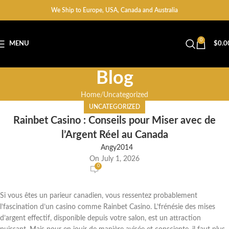
We Ship to Europe, USA, Canada and Australia
0
MENU
$
0.0
Blog
Home
Uncategorized
UNCATEGORIZED
Rainbet Casino : Conseils pour Miser avec de
l’Argent Réel au Canada
Angy2014
On July 1, 2026
0
Si vous êtes un parieur canadien, vous ressentez probablement
l’fascination d’un casino comme Rainbet Casino. L’frénésie des mises
d’argent effectif, disponible depuis votre salon, est un attraction