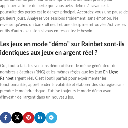
appliquer la limite de perte que vous aviez définie à l’avance. La
poursuite des pertes est le danger principal. Accordez-vous une pause de
plusieurs jours. Analysez vos sessions froidement, sans émotion. Ne
revenez qu’avec un bankroll neuf et une discipline retrouvée. Activez les
outils d’auto-exclusion si vous en ressentez le besoin.
Les jeux en mode “démo” sur Rainbet sont-ils
identiques aux jeux en argent réel ?
Oui, tout à fait. Les versions démo utilisent le même générateur de
nombres aléatoires (RNG) et les mêmes règles que les jeux
En Ligne
Rainbet
argent réel. C’est l’outil parfait pour expérimenter les
fonctionnalités, appréhender la volatilité et élaborer des stratégies sans
prendre le moindre risque. J’utilise toujours le mode démo avant
d’investir de l’argent dans un nouveau jeu.