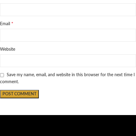
*
Email
Website
Save my name, email, and website in this browser for the next time I
comment.