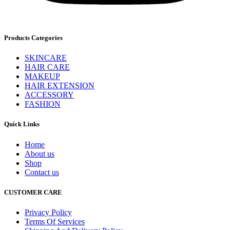
Products Categories
SKINCARE
HAIR CARE
MAKEUP
HAIR EXTENSION
ACCESSORY
FASHION
Quick Links
Home
About us
Shop
Contact us
CUSTOMER CARE
Privacy Policy
Terms Of Services