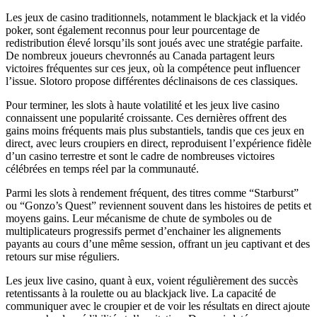
Les jeux de casino traditionnels, notamment le blackjack et la vidéo
poker, sont également reconnus pour leur pourcentage de
redistribution élevé lorsqu’ils sont joués avec une stratégie parfaite.
De nombreux joueurs chevronnés au Canada partagent leurs
victoires fréquentes sur ces jeux, où la compétence peut influencer
l’issue. Slotoro propose différentes déclinaisons de ces classiques.
Pour terminer, les slots à haute volatilité et les jeux live casino
connaissent une popularité croissante. Ces dernières offrent des
gains moins fréquents mais plus substantiels, tandis que ces jeux en
direct, avec leurs croupiers en direct, reproduisent l’expérience fidèle
d’un casino terrestre et sont le cadre de nombreuses victoires
célébrées en temps réel par la communauté.
Parmi les slots à rendement fréquent, des titres comme “Starburst”
ou “Gonzo’s Quest” reviennent souvent dans les histoires de petits et
moyens gains. Leur mécanisme de chute de symboles ou de
multiplicateurs progressifs permet d’enchainer les alignements
payants au cours d’une même session, offrant un jeu captivant et des
retours sur mise réguliers.
Les jeux live casino, quant à eux, voient régulièrement des succès
retentissants à la roulette ou au blackjack live. La capacité de
communiquer avec le croupier et de voir les résultats en direct ajoute