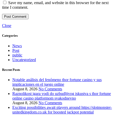
Save my name, email, and website in this browser for the next
time I comment.
Close
Categories
News
Post
public
Uncategorized
Recent Posts
Notable análisis del fenómeno thor fortune casino y sus
implicaciones en el juego online
August 8, 2026
No Comments
Raznolikost igara vodi do uzbudljivog iskustva s thor fortune
online casino platformom svakodnevno
August 8, 2026
No Comments
Exciting possibilities await players around https://slotmonster-
unitedkingdom.co.uk for boosted jackpot potential