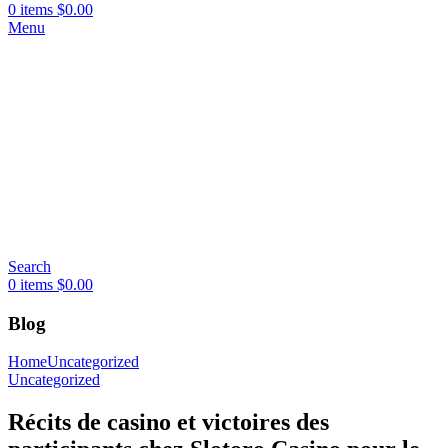
0
items
$
0.00
Menu
Search
0
items
$
0.00
Blog
Home
Uncategorized
Uncategorized
Récits de casino et victoires des