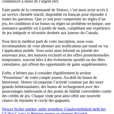
commencer à miser de l’argent réel.
Faire partie de la communauté de Slotoro, c’est aussi avoir accès à
un service clientèle réactif, disponible en français pour répondre à
toutes les questions. Que ce soit pour comprendre les règles d’un
jeu, les conditions d’un bonus ou régler un problème technique, une
assistance qualifiée est à portée de main, complétant une expérience
de jeu intégrale et sécurisée destinée aux joueurs du Canada.
Pour tirer le meilleur parti de votre inscription, nous vous
recommandons de vous abonner aux notifications par email ou via
l’application mobile. Vous serez ainsi informé en priorité des
nouveaux jeux, des tournois exclusifs et des offres promotionnelles
temporaires, souvent liées à des événements sportifs ou des fêtes
calendaires, qui offrent des opportunités de gains supplémentaires.
Enfin, n’hésitez pas à consulter régulièrement la section
“Promotions” de votre compte joueur. Au-delà du bonus de
bienvenue, Slotoro récompense l’activité continue par des tours
gratuits hebdomadaires, des bonus de rechargement avec des
pourcentages intéressants et des points de fidélité convertibles contre
des crédits de jeu. Chaque visite peut ainsi offrir une nouvelle
chance de rejoindre le cercle des gagnants.
Newer
Sicher spielen, mehr genießen: Glaubwürdigkeit steht bei
GGBet Casino in Belgien immer an oberster Priorität