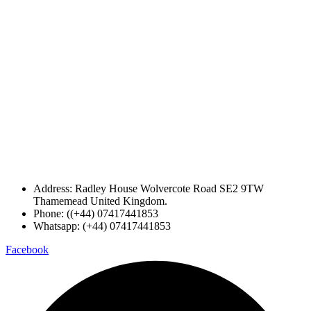
Address: Radley House Wolvercote Road SE2 9TW
Thamemead United Kingdom.
Phone: ((+44) 07417441853
Whatsapp: (+44) 07417441853
Facebook