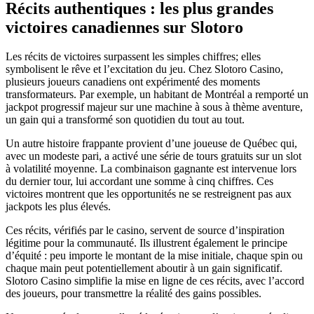
Récits authentiques : les plus grandes
victoires canadiennes sur Slotoro
Les récits de victoires surpassent les simples chiffres; elles
symbolisent le rêve et l’excitation du jeu. Chez Slotoro Casino,
plusieurs joueurs canadiens ont expérimenté des moments
transformateurs. Par exemple, un habitant de Montréal a remporté un
jackpot progressif majeur sur une machine à sous à thème aventure,
un gain qui a transformé son quotidien du tout au tout.
Un autre histoire frappante provient d’une joueuse de Québec qui,
avec un modeste pari, a activé une série de tours gratuits sur un slot
à volatilité moyenne. La combinaison gagnante est intervenue lors
du dernier tour, lui accordant une somme à cinq chiffres. Ces
victoires montrent que les opportunités ne se restreignent pas aux
jackpots les plus élevés.
Ces récits, vérifiés par le casino, servent de source d’inspiration
légitime pour la communauté. Ils illustrent également le principe
d’équité : peu importe le montant de la mise initiale, chaque spin ou
chaque main peut potentiellement aboutir à un gain significatif.
Slotoro Casino simplifie la mise en ligne de ces récits, avec l’accord
des joueurs, pour transmettre la réalité des gains possibles.