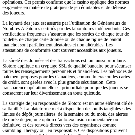
opérations. Cet permis confirme que le casino applique des normes
exigeantes en matière de pratiques de jeu équitables et de défense
des joueurs.
La loyauté des jeux est assurée par l’utilisation de Générateurs de
Nombres Aléatoires certifiés par des laboratoires indépendants. Ces
vérifications fréquentes s’assurent que les sorties de chaque tour de
roulette, de chaque carte donnée ou de chaque figure de bandit
manchot sont parfaitement aléatoires et non altérables. Les
attestations de conformité sont souvent accessibles aux joueurs.
La sûreté des données et des transactions est tout aussi prioritaire.
Slotoro applique un cryptage SSL de qualité bancaire pour sécuriser
toutes les renseignements personnels et financières. Les méthodes de
paiement proposés pour les Canadiens, comme Interac ou les cartes
de crédit, sont gérées avec la plus grande sécurisation. Cette
transparence opérationnelle est primordiale pour que les joueurs se
consacrent sur leur divertissement en toute quiétude.
La stratégie de jeu responsable de Slotoro est un autre élément clé de
sa fiabilité. La plateforme met à disposition des outils tangibles : des
limites de dépôt journalières, de la semaine ou du mois, des alertes
de durée de jeu, une option d’auto-exclusion momentanée ou
définitive, et des renvois directs vers des organismes comme
Gambling Therapy ou Jeu responsable. Ces dispositions prouvent