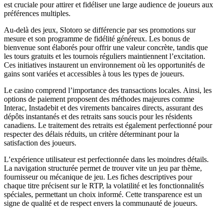
est cruciale pour attirer et fidéliser une large audience de joueurs aux
préférences multiples.
Au-delà des jeux, Slotoro se différencie par ses promotions sur
mesure et son programme de fidélité généreux. Les bonus de
bienvenue sont élaborés pour offrir une valeur concrète, tandis que
les tours gratuits et les tournois réguliers maintiennent l’excitation.
Ces initiatives instaurent un environnement où les opportunités de
gains sont variées et accessibles à tous les types de joueurs.
Le casino comprend l’importance des transactions locales. Ainsi, les
options de paiement proposent des méthodes majeures comme
Interac, Instadebit et des virements bancaires directs, assurant des
dépôts instantanés et des retraits sans soucis pour les résidents
canadiens. Le traitement des retraits est également perfectionné pour
respecter des délais réduits, un critère déterminant pour la
satisfaction des joueurs.
L’expérience utilisateur est perfectionnée dans les moindres détails.
La navigation structurée permet de trouver vite un jeu par thème,
fournisseur ou mécanique de jeu. Les fiches descriptives pour
chaque titre précisent sur le RTP, la volatilité et les fonctionnalités
spéciales, permettant un choix informé. Cette transparence est un
signe de qualité et de respect envers la communauté de joueurs.