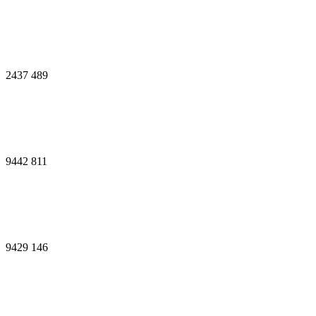
2437
489
9442
811
9429
146