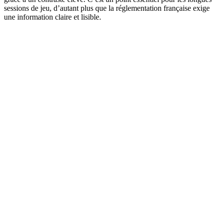
sessions de jeu, d’autant plus que la réglementation française exige
une information claire et lisible.