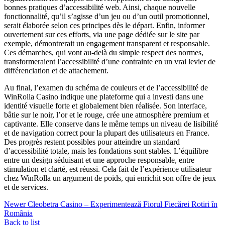
bonnes pratiques d’accessibilité web. Ainsi, chaque nouvelle
fonctionnalité, qu’il s’agisse d’un jeu ou d’un outil promotionnel,
serait élaborée selon ces principes dès le départ. Enfin, informer
ouvertement sur ces efforts, via une page dédiée sur le site par
exemple, démontrerait un engagement transparent et responsable.
Ces démarches, qui vont au-delà du simple respect des normes,
transformeraient l’accessibilité d’une contrainte en un vrai levier de
différenciation et de attachement.
Au final, l’examen du schéma de couleurs et de l’accessibilité de
WinRolla Casino indique une plateforme qui a investi dans une
identité visuelle forte et globalement bien réalisée. Son interface,
bâtie sur le noir, l’or et le rouge, crée une atmosphère premium et
captivante. Elle conserve dans le même temps un niveau de lisibilité
et de navigation correct pour la plupart des utilisateurs en France.
Des progrès restent possibles pour atteindre un standard
d’accessibilité totale, mais les fondations sont stables. L’équilibre
entre un design séduisant et une approche responsable, entre
stimulation et clarté, est réussi. Cela fait de l’expérience utilisateur
chez WinRolla un argument de poids, qui enrichit son offre de jeux
et de services.
Newer
Cleobetra Casino – Experimentează Fiorul Fiecărei Rotiri în
România
Back to list