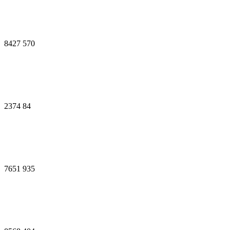
8427
570
2374
84
7651
935