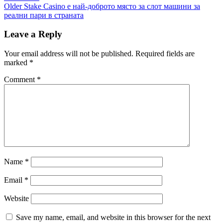
Older
Stake Casino е най-доброто място за слот машини за
реални пари в страната
Leave a Reply
Your email address will not be published.
Required fields are
marked
*
Comment
*
Name
*
Email
*
Website
Save my name, email, and website in this browser for the next