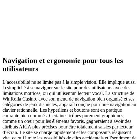
Navigation et ergonomie pour tous les
utilisateurs
L’accessibilité ne se limite pas à la simple vision. Elle implique aussi
la simplicité à se naviguer sur le site pour des utilisateurs avec des
limitations motrices, ou qui utilisentun lecteur vocal. La structure de
WinRolla Casino, avec son menu de navigation bien organisé et ses
catégories de jeux distinctes, apparaît conçue pour une navigation au
clavier rationnelle. Les hyperliens et boutons sont en pratique
courante bien nommés. Certaines icônes purement graphiques,
comme un cœur pour les éléments favoris, gagneraient à avoir des
attributs ARIA plus précises pour être totalement saisies par lecteur
d’écran. Le site se charge rapidement et les composants réagissent
vite, ce qui limite les possibilités de clics accidentels et l’sentiment de