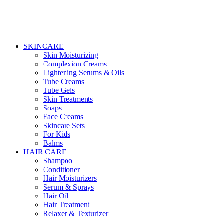
SKINCARE
Skin Moisturizing
Complexion Creams
Lightening Serums & Oils
Tube Creams
Tube Gels
Skin Treatments
Soaps
Face Creams
Skincare Sets
For Kids
Balms
HAIR CARE
Shampoo
Conditioner
Hair Moisturizers
Serum & Sprays
Hair Oil
Hair Treatment
Relaxer & Texturizer