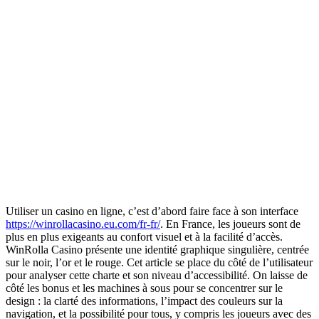
Utiliser un casino en ligne, c’est d’abord faire face à son interface
https://winrollacasino.eu.com/fr-fr/
. En France, les joueurs sont de
plus en plus exigeants au confort visuel et à la facilité d’accès.
WinRolla Casino présente une identité graphique singulière, centrée
sur le noir, l’or et le rouge. Cet article se place du côté de l’utilisateur
pour analyser cette charte et son niveau d’accessibilité. On laisse de
côté les bonus et les machines à sous pour se concentrer sur le
design : la clarté des informations, l’impact des couleurs sur la
navigation, et la possibilité pour tous, y compris les joueurs avec des