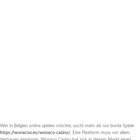
Wer in Belgien online spielen möchte, sucht mehr als nur bunte Spiele
https://wonacoo.eu/wonaco-casino/
. Eine Plattform muss vor allem
Vertrauen gewinnen. Wonaco Casino hat sich in diesem Markt einen