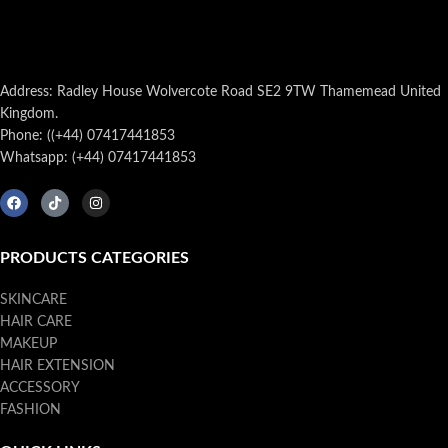
Address: Radley House Wolvercote Road SE2 9TW Thamemead United
Kingdom.
Phone: ((+44) 07417441853
Whatsapp: (+44) 07417441853
PRODUCTS CATEGORIES
SKINCARE
HAIR CARE
MAKEUP
HAIR EXTENSION
ACCESSORY
FASHION