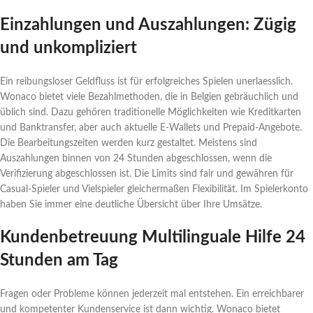
Einzahlungen und Auszahlungen: Zügig
und unkompliziert
Ein reibungsloser Geldfluss ist für erfolgreiches Spielen unerlaesslich.
Wonaco bietet viele Bezahlmethoden, die in Belgien gebräuchlich und
üblich sind. Dazu gehören traditionelle Möglichkeiten wie Kreditkarten
und Banktransfer, aber auch aktuelle E-Wallets und Prepaid-Angebote.
Die Bearbeitungszeiten werden kurz gestaltet. Meistens sind
Auszahlungen binnen von 24 Stunden abgeschlossen, wenn die
Verifizierung abgeschlossen ist. Die Limits sind fair und gewähren für
Casual-Spieler und Vielspieler gleichermaßen Flexibilität. Im Spielerkonto
haben Sie immer eine deutliche Übersicht über Ihre Umsätze.
Kundenbetreuung Multilinguale Hilfe 24
Stunden am Tag
Fragen oder Probleme können jederzeit mal entstehen. Ein erreichbarer
und kompetenter Kundenservice ist dann wichtig. Wonaco bietet