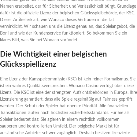
Namen erarbeitet, der für Sicherheit und Verlässlichkeit bürgt. Grundlage
dafür ist die offizielle Lizenz der belgischen Glücksspielbehörde, der KSC.
Dieser Artikel erklärt, wie Wonaco dieses Vertrauen in die Tat
verwirklicht. Wir schauen uns die Lizenz genau an, das Spielangebot, die
Boni und wie der Kundenservice funktioniert. So bekommen Sie ein
klares Bild, was Sie bei Wonaco vorfindet.
Die Wichtigkeit einer belgischen
Glücksspiellizenz
Eine Lizenz der Kansspelcommissie (KSC) ist kein reiner Formalismus. Sie
ist ein wahres Qualitätsversprechen. Wonaco Casino verfügt über diese
Lizenz. Die KSC ist eine der strengsten Aufsichtsbehörden in Europa. Ihre
Lizenzierung garantiert, dass alle Spiele regelmäßig auf Fairness geprüft
werden. Der Schutz der Spieler hat oberste Priorität. Alle finanziellen
Transaktionen laufen nach höchsten Sicherheitsstandards. Für Sie als
Spieler bedeutet das: Sie agieren in einem rechtlich vollkommen
sauberen und kontrollierten Umfeld. Der belgische Markt ist für
ausländische Anbieter schwer zugänglich. Deshalb besitzen lizenzierte