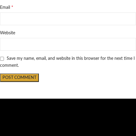
*
Email
Website
Save my name, email, and website in this browser for the next time I
comment.