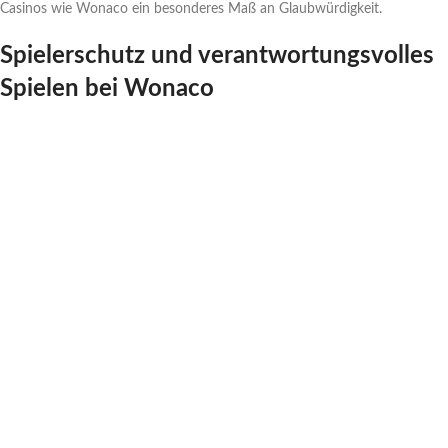
Casinos wie Wonaco ein besonderes Maß an Glaubwürdigkeit.
Spielerschutz und verantwortungsvolles
Spielen bei Wonaco