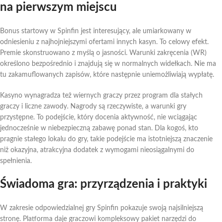
na pierwszym miejscu
Bonus startowy w Spinfin jest interesujący, ale umiarkowany w
odniesieniu z najhojniejszymi ofertami innych kasyn. To celowy efekt.
Premie skonstruowano z myślą o jasności. Warunki zakręcenia (WR)
określono bezpośrednio i znajdują się w normalnych widełkach. Nie ma
tu zakamuflowanych zapisów, które następnie uniemożliwiają wypłatę.
Kasyno wynagradza też wiernych graczy przez program dla stałych
graczy i liczne zawody. Nagrody są rzeczywiste, a warunki gry
przystępne. To podejście, który docenia aktywność, nie wciągając
jednocześnie w niebezpieczną zabawę ponad stan. Dla kogoś, kto
pragnie stałego lokalu do gry, takie podejście ma istotniejszą znaczenie
niż okazyjna, atrakcyjna dodatek z wymogami nieosiągalnymi do
spełnienia.
Świadoma gra: przyrządzenia i praktyki
W zakresie odpowiedzialnej gry Spinfin pokazuje swoją najsilniejszą
stronę. Platforma daje graczowi kompleksowy pakiet narzędzi do