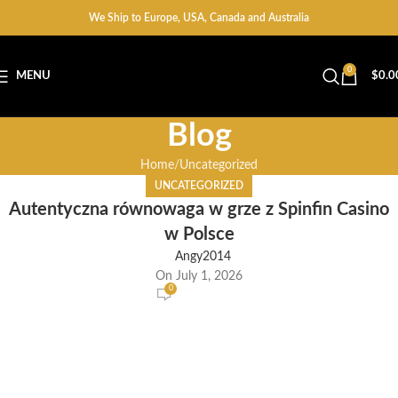
We Ship to Europe, USA, Canada and Australia
0
MENU
$
0.0
Blog
Home
Uncategorized
UNCATEGORIZED
Autentyczna równowaga w grze z Spinfin Casino
w Polsce
Angy2014
On July 1, 2026
0