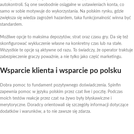
autokontroli. Są one swobodnie osiągalne w ustawieniach konta, co
samo w sobie motywuje do wykorzystania. Na polskim rynku, gdzie
zwiększa się wiedza zagrożeń hazardem, taka funkcjonalność winna być
standardem.
Możliwe opcje to maksima depozytów, strat oraz czasu gry. Da się też
skonfigurować wykluczenie własne na konkretny czas lub na stałe.
Wszystkie te opcje są aktywne od razu. To świadczy, że operator traktuje
zabezpieczenie graczy poważnie, a nie tylko jako część marketingu.
Wsparcie klienta i wsparcie po polsku
Dobra pomoc to fundament pozytywnego doświadczenia. Spinfin
zapewnia pomoc w języku polskim przez czat live i pocztę. Podczas
moich testów reakcje przez czat na żywo były błyskawiczne i
merytoryczne. Doradcy orientowali się szczegóły informacji dotyczące
dodatków i warunków, a to nie zawsze się zdarza.