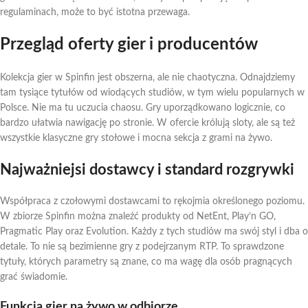
regulaminach, może to być istotna przewaga.
Przegląd oferty gier i producentów
Kolekcja gier w Spinfin jest obszerna, ale nie chaotyczna. Odnajdziemy
tam tysiące tytułów od wiodących studiów, w tym wielu popularnych w
Polsce. Nie ma tu uczucia chaosu. Gry uporządkowano logicznie, co
bardzo ułatwia nawigację po stronie. W ofercie królują sloty, ale są też
wszystkie klasyczne gry stołowe i mocna sekcja z grami na żywo.
Najważniejsi dostawcy i standard rozgrywki
Współpraca z czołowymi dostawcami to rękojmia określonego poziomu.
W zbiorze Spinfin można znaleźć produkty od NetEnt, Play’n GO,
Pragmatic Play oraz Evolution. Każdy z tych studiów ma swój styl i dba o
detale. To nie są bezimienne gry z podejrzanym RTP. To sprawdzone
tytuły, których parametry są znane, co ma wagę dla osób pragnących
grać świadomie.
Funkcja gier na żywo w odbiorze