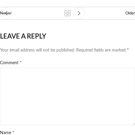
Newer
Older
LEAVE A REPLY
*
Your email address will not be published.
Required fields are marked
*
Comment
*
Name