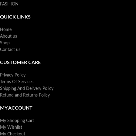
FASHION
QUICK LINKS
Home
About us
Shop
Contact us
CUSTOMER CARE
Privacy Policy
Terms Of Services
Shipping And Delivery Policy
Refund and Returns Policy
MY ACCOUNT
My Shopping Cart
My Wishlist
My Checkout