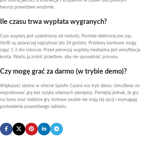
jest dobrej jakości, a interakcja z krupierem w czasie rzeczywistym
tworzy prawdziwe wrażenie.
Ile czasu trwa wypłata wygranych?
Czas wypłaty jest uzależniony od metody. Portfele elektroniczne (np.
Skrill) są zazwyczaj najszybsze (do 24 godzin). Przelewy bankowe mogą
zająć 1-3 dni robocze. Przed pierwszą wypłatą niezbędna jest weryfikacja
konta. Warto ją zrobić przedtem, aby nie spowalniać procesu.
Czy mogę grać za darmo (w trybie demo)?
Większość slotów w ofercie Spinfin Casino ma tryb demo. Umożliwia on
wypróbować grę bez ryzyka własnych pieniędzy. Pamiętaj jednak, że gry
na żywo oraz niektóre gry stołowe zwykle nie mają tej opcji i wymagają
postawienia prawdziwego zakładu.