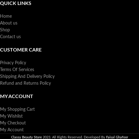
QUICK LINKS
Home
About us
Shop
Contact us
CUSTOMER CARE
Privacy Policy
Terms Of Services
Shipping And Delivery Policy
Refund and Returns Policy
MY ACCOUNT
My Shopping Cart
My Wishlist
My Checkout
My Account
Classy Beauty Store
2023. All Rights Reserved. Developed By
Faisal Ghafoor