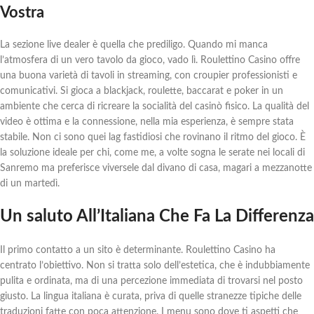
Vostra
La sezione live dealer è quella che prediligo. Quando mi manca
l’atmosfera di un vero tavolo da gioco, vado lì. Roulettino Casino offre
una buona varietà di tavoli in streaming, con croupier professionisti e
comunicativi. Si gioca a blackjack, roulette, baccarat e poker in un
ambiente che cerca di ricreare la socialità del casinò fisico. La qualità del
video è ottima e la connessione, nella mia esperienza, è sempre stata
stabile. Non ci sono quei lag fastidiosi che rovinano il ritmo del gioco. È
la soluzione ideale per chi, come me, a volte sogna le serate nei locali di
Sanremo ma preferisce viversele dal divano di casa, magari a mezzanotte
di un martedì.
Un saluto All’Italiana Che Fa La Differenza
Il primo contatto a un sito è determinante. Roulettino Casino ha
centrato l’obiettivo. Non si tratta solo dell’estetica, che è indubbiamente
pulita e ordinata, ma di una percezione immediata di trovarsi nel posto
giusto. La lingua italiana è curata, priva di quelle stranezze tipiche delle
traduzioni fatte con poca attenzione. I menu sono dove ti aspetti che