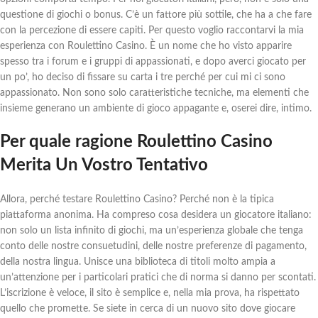
questione di giochi o bonus. C’è un fattore più sottile, che ha a che fare
con la percezione di essere capiti. Per questo voglio raccontarvi la mia
esperienza con Roulettino Casino. È un nome che ho visto apparire
spesso tra i forum e i gruppi di appassionati, e dopo averci giocato per
un po’, ho deciso di fissare su carta i tre perché per cui mi ci sono
appassionato. Non sono solo caratteristiche tecniche, ma elementi che
insieme generano un ambiente di gioco appagante e, oserei dire, intimo.
Per quale ragione Roulettino Casino
Merita Un Vostro Tentativo
Allora, perché testare Roulettino Casino? Perché non è la tipica
piattaforma anonima. Ha compreso cosa desidera un giocatore italiano:
non solo un lista infinito di giochi, ma un’esperienza globale che tenga
conto delle nostre consuetudini, delle nostre preferenze di pagamento,
della nostra lingua. Unisce una biblioteca di titoli molto ampia a
un’attenzione per i particolari pratici che di norma si danno per scontati.
L’iscrizione è veloce, il sito è semplice e, nella mia prova, ha rispettato
quello che promette. Se siete in cerca di un nuovo sito dove giocare