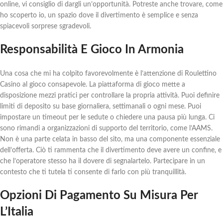
online, vi consiglio di dargli un’opportunità. Potreste anche trovare, come
ho scoperto io, un spazio dove il divertimento è semplice e senza
spiacevoli sorprese sgradevoli.
Responsabilità E Gioco In Armonia
Una cosa che mi ha colpito favorevolmente è l’attenzione di Roulettino
Casino al gioco consapevole. La piattaforma di gioco mette a
disposizione mezzi pratici per controllare la propria attività. Puoi definire
limiti di deposito su base giornaliera, settimanali o ogni mese. Puoi
impostare un timeout per le sedute o chiedere una pausa più lunga. Ci
sono rimandi a organizzazioni di supporto del territorio, come l’AAMS.
Non è una parte celata in basso del sito, ma una componente essenziale
dell’offerta. Ciò ti rammenta che il divertimento deve avere un confine, e
che l’operatore stesso ha il dovere di segnalartelo. Partecipare in un
contesto che ti tutela ti consente di farlo con più tranquillità.
Opzioni Di Pagamento Su Misura Per
L’Italia