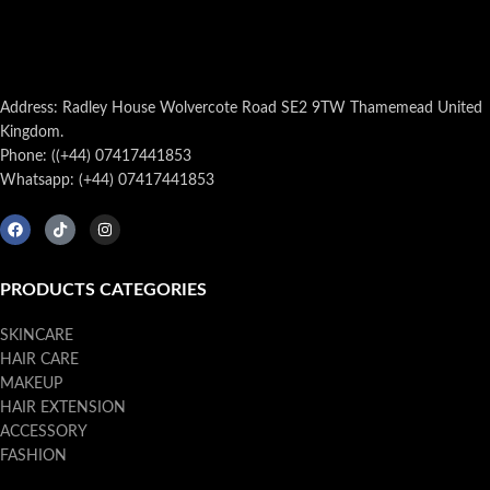
Address: Radley House Wolvercote Road SE2 9TW Thamemead United
Kingdom.
Phone: ((+44) 07417441853
Whatsapp: (+44) 07417441853
PRODUCTS CATEGORIES
SKINCARE
HAIR CARE
MAKEUP
HAIR EXTENSION
ACCESSORY
FASHION