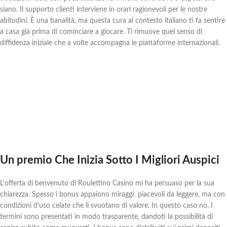
siano. Il supporto clienti interviene in orari ragionevoli per le nostre
abitudini. È una banalità, ma questa cura al contesto italiano ti fa sentire
a casa già prima di cominciare a giocare. Ti rimuove quel senso di
diffidenza iniziale che a volte accompagna le piattaforme internazionali.
Un premio Che Inizia Sotto I Migliori Auspici
L’offerta di benvenuto di Roulettino Casino mi ha persuaso per la sua
chiarezza. Spesso i bonus appaiono miraggi: piacevoli da leggere, ma con
condizioni d’uso celate che li svuotano di valore. In questo caso no. I
termini sono presentati in modo trasparente, dandoti la possibilità di