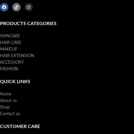
PRODUCTS CATEGORIES
SKINCARE
HAIR CARE
MAKEUP
HAIR EXTENSION
ACCESSORY
FASHION
QUICK LINKS
Home
About us
Shop
Contact us
CUSTOMER CARE