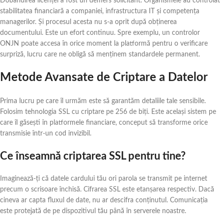
Dobândirea licenței a fost un demers solicitant. Organismele au controlat
stabilitatea financiară a companiei, infrastructura IT și competența
managerilor. Și procesul acesta nu s-a oprit după obținerea
documentului. Este un efort continuu. Spre exemplu, un controlor
ONJN poate accesa în orice moment la platformă pentru o verificare
surpriză, lucru care ne obligă să menținem standardele permanent.
Metode Avansate de Criptare a Datelor
Prima lucru pe care îl urmăm este să garantăm detaliile tale sensibile.
Folosim tehnologia SSL cu criptare pe 256 de biți. Este același sistem pe
care îl găsești în platformele financiare, conceput să transforme orice
transmisie într-un cod invizibil.
Ce înseamnă criptarea SSL pentru tine?
Imaginează-ți că datele cardului tău ori parola se transmit pe internet
precum o scrisoare închisă. Cifrarea SSL este etanșarea respectiv. Dacă
cineva ar capta fluxul de date, nu ar descifra conținutul. Comunicația
este protejată de pe dispozitivul tău până în serverele noastre.