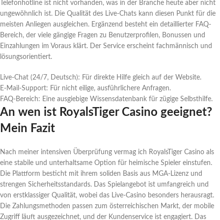
Telefonhotline ist nicht vorhanden, was in der Branche heute aber nicht
ungewöhnlich ist. Die Qualität des Live-Chats kann diesen Punkt für die
meisten Anliegen ausgleichen. Ergänzend besteht ein detaillierter FAQ-
Bereich, der viele gängige Fragen zu Benutzerprofilen, Bonussen und
Einzahlungen im Voraus klärt. Der Service erscheint fachmännisch und
lösungsorientiert.
Live-Chat (24/7, Deutsch): Für direkte Hilfe gleich auf der Website.
E-Mail-Support: Für nicht eilige, ausführlichere Anfragen.
FAQ-Bereich: Eine ausgiebige Wissensdatenbank für zügige Selbsthilfe.
An wen ist RoyalsTiger Casino geeignet?
Mein Fazit
Nach meiner intensiven Überprüfung vermag ich RoyalsTiger Casino als
eine stabile und unterhaltsame Option für heimische Spieler einstufen.
Die Plattform besticht mit ihrem soliden Basis aus MGA-Lizenz und
strengen Sicherheitsstandards. Das Spielangebot ist umfangreich und
von erstklassiger Qualität, wobei das Live-Casino besonders herausragt.
Die Zahlungsmethoden passen zum österreichischen Markt, der mobile
Zugriff läuft ausgezeichnet, und der Kundenservice ist engagiert. Das