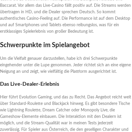
Baccarat. Vor allem das Live-Casino fällt positiv auf. Die Streams werden
übertragen in HD, und die Dealer sprechen Deutsch. So kommt
authentisches Casino-Feeling auf. Die Performance ist auf dem Desktop
und auf Smartphones und Tablets ebenso reibungslos, was für ein
erstklassiges Spielerlebnis von großer Bedeutung ist.
Schwerpunkte im Spielangebot
Um die Vielfalt genauer darzustellen, habe ich drei Schwerpunkte
eingehender unter die Lupe genommen. Jeder richtet sich an eine eigene
Neigung an und zeigt, wie vielfältig die Plattform ausgerichtet ist.
Das Live-Dealer-Erlebnis
Hier führt Evolution Gaming, und das zu Recht. Das Angebot reicht weit
über Standard-Roulette und Blackjack hinweg. Es gibt besondere Tische
wie Lightning Roulette, Dream Catcher oder Monopoly Live, die
Gameshow-Elemente einbauen. Die Interaktion mit den Dealern ist
möglich, und die Stream-Qualität war in meinen Tests jederzeit
zuverlässig. Für Spieler aus Österreich, die den geselligen Charakter und