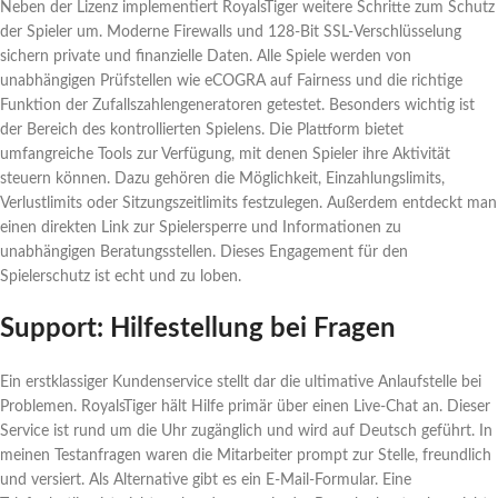
Neben der Lizenz implementiert RoyalsTiger weitere Schritte zum Schutz
der Spieler um. Moderne Firewalls und 128-Bit SSL-Verschlüsselung
sichern private und finanzielle Daten. Alle Spiele werden von
unabhängigen Prüfstellen wie eCOGRA auf Fairness und die richtige
Funktion der Zufallszahlengeneratoren getestet. Besonders wichtig ist
der Bereich des kontrollierten Spielens. Die Plattform bietet
umfangreiche Tools zur Verfügung, mit denen Spieler ihre Aktivität
steuern können. Dazu gehören die Möglichkeit, Einzahlungslimits,
Verlustlimits oder Sitzungszeitlimits festzulegen. Außerdem entdeckt man
einen direkten Link zur Spielersperre und Informationen zu
unabhängigen Beratungsstellen. Dieses Engagement für den
Spielerschutz ist echt und zu loben.
Support: Hilfestellung bei Fragen
Ein erstklassiger Kundenservice stellt dar die ultimative Anlaufstelle bei
Problemen. RoyalsTiger hält Hilfe primär über einen Live-Chat an. Dieser
Service ist rund um die Uhr zugänglich und wird auf Deutsch geführt. In
meinen Testanfragen waren die Mitarbeiter prompt zur Stelle, freundlich
und versiert. Als Alternative gibt es ein E-Mail-Formular. Eine