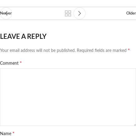
Newer
Older
LEAVE A REPLY
*
Your email address will not be published.
Required fields are marked
*
Comment
*
Name