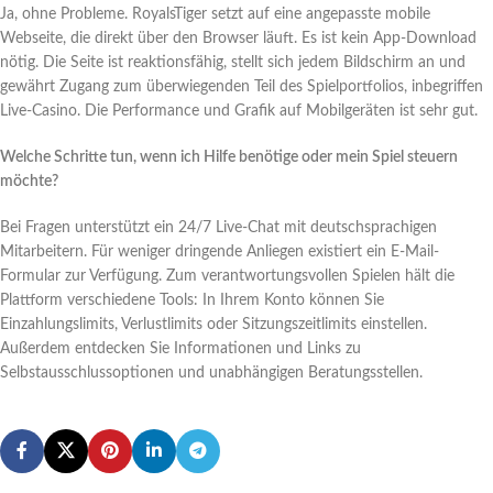
Ja, ohne Probleme. RoyalsTiger setzt auf eine angepasste mobile
Webseite, die direkt über den Browser läuft. Es ist kein App-Download
nötig. Die Seite ist reaktionsfähig, stellt sich jedem Bildschirm an und
gewährt Zugang zum überwiegenden Teil des Spielportfolios, inbegriffen
Live-Casino. Die Performance und Grafik auf Mobilgeräten ist sehr gut.
Welche Schritte tun, wenn ich Hilfe benötige oder mein Spiel steuern
möchte?
Bei Fragen unterstützt ein 24/7 Live-Chat mit deutschsprachigen
Mitarbeitern. Für weniger dringende Anliegen existiert ein E-Mail-
Formular zur Verfügung. Zum verantwortungsvollen Spielen hält die
Plattform verschiedene Tools: In Ihrem Konto können Sie
Einzahlungslimits, Verlustlimits oder Sitzungszeitlimits einstellen.
Außerdem entdecken Sie Informationen und Links zu
Selbstausschlussoptionen und unabhängigen Beratungsstellen.