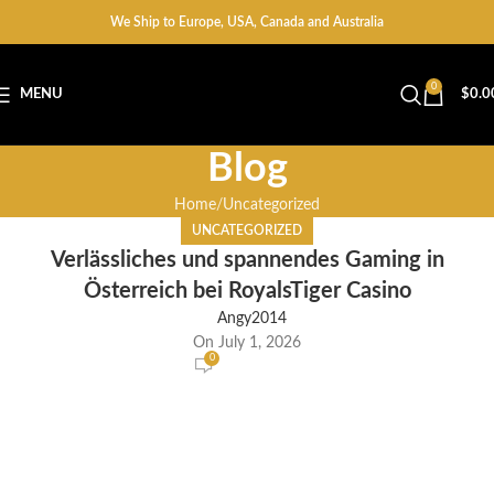
We Ship to Europe, USA, Canada and Australia
0
MENU
$
0.0
Blog
Home
Uncategorized
UNCATEGORIZED
Verlässliches und spannendes Gaming in
Österreich bei RoyalsTiger Casino
Angy2014
On July 1, 2026
0