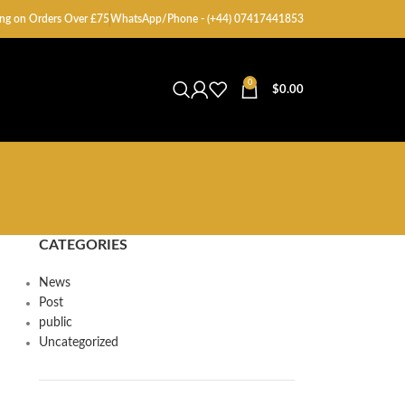
ng on Orders Over £75
WhatsApp/Phone - (+44) 07417441853
0
$
0.00
CATEGORIES
News
Post
public
Uncategorized