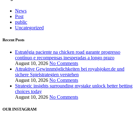
News
Post
public
Uncategorized
Recent Posts
Estratégia paciente na chicken road garante progresso
contínuo e recompensas inesperadas a longo prazo
August 10, 2026
No Comments
Attraktive Gewinnmöglichkeiten bei royalsjoker.de und
sichere Spielstrategien verstehen
August 10, 2026
No Comments
Strategic insights surrounding mystake unlock better betting
choices today
August 10, 2026
No Comments
OUR INSTAGRAM