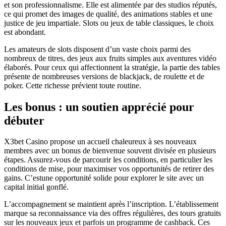
et son professionnalisme. Elle est alimentée par des studios réputés,
ce qui promet des images de qualité, des animations stables et une
justice de jeu impartiale. Slots ou jeux de table classiques, le choix
est abondant.
Les amateurs de slots disposent d’un vaste choix parmi des
nombreux de titres, des jeux aux fruits simples aux aventures vidéo
élaborés. Pour ceux qui affectionnent la stratégie, la partie des tables
présente de nombreuses versions de blackjack, de roulette et de
poker. Cette richesse prévient toute routine.
Les bonus : un soutien apprécié pour
débuter
X3bet Casino propose un accueil chaleureux à ses nouveaux
membres avec un bonus de bienvenue souvent divisée en plusieurs
étapes. Assurez-vous de parcourir les conditions, en particulier les
conditions de mise, pour maximiser vos opportunités de retirer des
gains. C’estune opportunité solide pour explorer le site avec un
capital initial gonflé.
L’accompagnement se maintient après l’inscription. L’établissement
marque sa reconnaissance via des offres régulières, des tours gratuits
sur les nouveaux jeux et parfois un programme de cashback. Ces