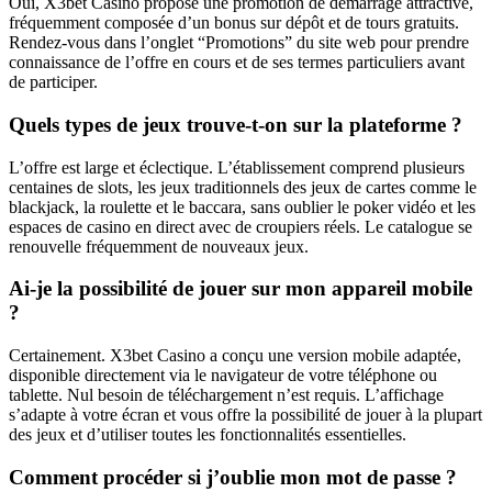
Oui, X3bet Casino propose une promotion de démarrage attractive,
fréquemment composée d’un bonus sur dépôt et de tours gratuits.
Rendez-vous dans l’onglet “Promotions” du site web pour prendre
connaissance de l’offre en cours et de ses termes particuliers avant
de participer.
Quels types de jeux trouve-t-on sur la plateforme ?
L’offre est large et éclectique. L’établissement comprend plusieurs
centaines de slots, les jeux traditionnels des jeux de cartes comme le
blackjack, la roulette et le baccara, sans oublier le poker vidéo et les
espaces de casino en direct avec de croupiers réels. Le catalogue se
renouvelle fréquemment de nouveaux jeux.
Ai-je la possibilité de jouer sur mon appareil mobile
?
Certainement. X3bet Casino a conçu une version mobile adaptée,
disponible directement via le navigateur de votre téléphone ou
tablette. Nul besoin de téléchargement n’est requis. L’affichage
s’adapte à votre écran et vous offre la possibilité de jouer à la plupart
des jeux et d’utiliser toutes les fonctionnalités essentielles.
Comment procéder si j’oublie mon mot de passe ?