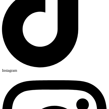
Instagram