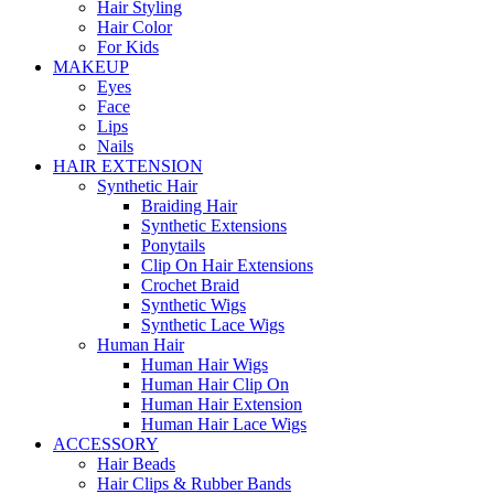
Hair Styling
Hair Color
For Kids
MAKEUP
Eyes
Face
Lips
Nails
HAIR EXTENSION
Synthetic Hair
Braiding Hair
Synthetic Extensions
Ponytails
Clip On Hair Extensions
Crochet Braid
Synthetic Wigs
Synthetic Lace Wigs
Human Hair
Human Hair Wigs
Human Hair Clip On
Human Hair Extension
Human Hair Lace Wigs
ACCESSORY
Hair Beads
Hair Clips & Rubber Bands