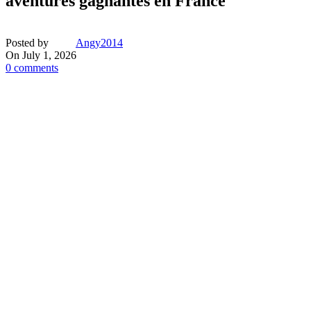
aventures gagnantes en France
Posted by
Angy2014
On July 1, 2026
0
comments