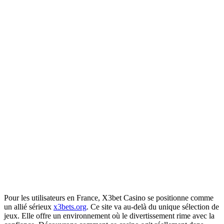
Pour les utilisateurs en France, X3bet Casino se positionne comme
un allié sérieux
x3bets.org
. Ce site va au-delà du unique sélection de
jeux. Elle offre un environnement où le divertissement rime avec la