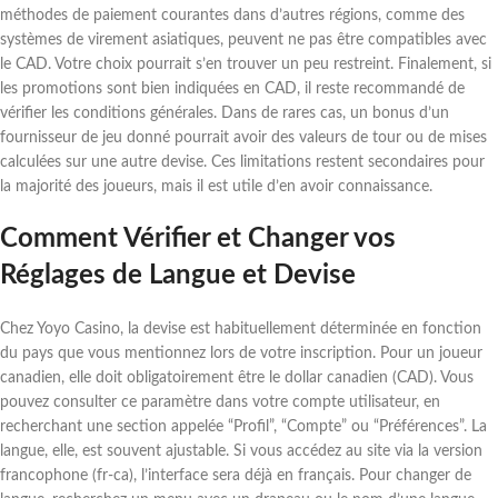
méthodes de paiement courantes dans d’autres régions, comme des
systèmes de virement asiatiques, peuvent ne pas être compatibles avec
le CAD. Votre choix pourrait s’en trouver un peu restreint. Finalement, si
les promotions sont bien indiquées en CAD, il reste recommandé de
vérifier les conditions générales. Dans de rares cas, un bonus d’un
fournisseur de jeu donné pourrait avoir des valeurs de tour ou de mises
calculées sur une autre devise. Ces limitations restent secondaires pour
la majorité des joueurs, mais il est utile d’en avoir connaissance.
Comment Vérifier et Changer vos
Réglages de Langue et Devise
Chez Yoyo Casino, la devise est habituellement déterminée en fonction
du pays que vous mentionnez lors de votre inscription. Pour un joueur
canadien, elle doit obligatoirement être le dollar canadien (CAD). Vous
pouvez consulter ce paramètre dans votre compte utilisateur, en
recherchant une section appelée “Profil”, “Compte” ou “Préférences”. La
langue, elle, est souvent ajustable. Si vous accédez au site via la version
francophone (fr-ca), l’interface sera déjà en français. Pour changer de