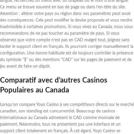
langue, recherchez un menu avec un drapeau ou le nom d’une langue.
Ce menu se trouve souvent en bas de page ou dans l’en-tête du site.
Attention : altérer votre pays ou région dans vos paramètres peut avoir
des conséquences. Cela peut modifier la devise proposée et vous rendre
inadmissible à certaines promotions. Si vous vivez au Canada, nous vous
recommandons de ne pas toucher au paramètre de pays. Si vous
observez que votre compte n’est pas en CAD malgré tout, joignez sans
tarder le support client en français. Ils pourront corriger manuellement la
configuration. Une bonne habitude est de toujours contrôler la présence
du symbole “$” ou des mentions “CAD” sur les pages de paiement et de
jeu avant de faire un dépôt.
Comparatif avec d’autres Casinos
Populaires au Canada
Lorsqu’on compare Yoyo Casino à ses compétiteurs directs sur le marché
canadien, son standing est concurrentiel. Beaucoup de casinos
internationaux au Canada admettent le CAD comme monnaie de
paiement. Néanmoins, tous ne présentent pas une interface et un
support client totalement en français. À cet égard, Yoyo Casino se