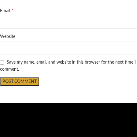
*
Email
Website
Save my name, email, and website in this browser for the next time I
comment.