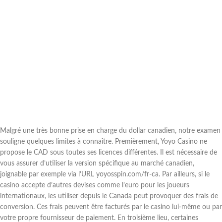
Malgré une très bonne prise en charge du dollar canadien, notre examen
souligne quelques limites à connaître. Premièrement, Yoyo Casino ne
propose le CAD sous toutes ses licences différentes. Il est nécessaire de
vous assurer d’utiliser la version spécifique au marché canadien,
joignable par exemple via l’URL yoyosspin.com/fr-ca. Par ailleurs, si le
casino accepte d’autres devises comme l’euro pour les joueurs
internationaux, les utiliser depuis le Canada peut provoquer des frais de
conversion. Ces frais peuvent être facturés par le casino lui-même ou par
votre propre fournisseur de paiement. En troisième lieu, certaines