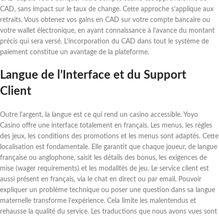
CAD, sans impact sur le taux de change. Cette approche s’applique aux
retraits. Vous obtenez vos gains en CAD sur votre compte bancaire ou
votre wallet électronique, en ayant connaissance à l’avance du montant
précis qui sera versé. L’incorporation du CAD dans tout le système de
paiement constitue un avantage de la plateforme.
Langue de l’Interface et du Support
Client
Outre l’argent, la langue est ce qui rend un casino accessible. Yoyo
Casino offre une interface totalement en français. Les menus, les règles
des jeux, les conditions des promotions et les menus sont adaptés. Cette
localisation est fondamentale. Elle garantit que chaque joueur, de langue
française ou anglophone, saisit les détails des bonus, les exigences de
mise (wager requirements) et les modalités de jeu. Le service client est
aussi présent en français, via le chat en direct ou par email. Pouvoir
expliquer un problème technique ou poser une question dans sa langue
maternelle transforme l’expérience. Cela limite les malentendus et
rehausse la qualité du service. Les traductions que nous avons vues sont