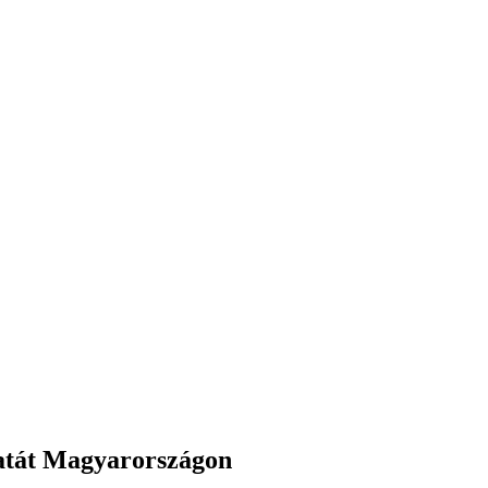
álatát Magyarországon