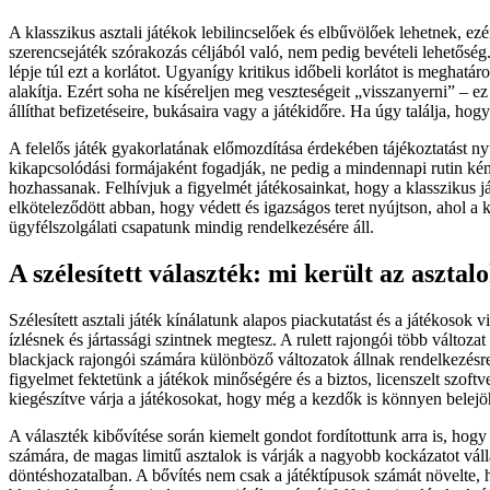
A klasszikus asztali játékok lebilincselőek és elbűvölőek lehetnek, e
szerencsejáték szórakozás céljából való, nem pedig bevételi lehetőség
lépje túl ezt a korlátot. Ugyanígy kritikus időbeli korlátot is meghatá
alakítja. Ezért soha ne kíséreljen meg veszteségeit „visszanyerni” –
állíthat befizetéseire, bukásaira vagy a játékidőre. Ha úgy találja, hog
A felelős játék gyakorlatának előmozdítása érdekében tájékoztatást ny
kikapcsolódási formájaként fogadják, ne pedig a mindennapi rutin ké
hozhassanak. Felhívjuk a figyelmét játékosainkat, hogy a klasszikus 
elköteleződött abban, hogy védett és igazságos teret nyújtson, ahol a
ügyfélszolgálati csapatunk mindig rendelkezésére áll.
A szélesített választék: mi került az asztal
Szélesített asztali játék kínálatunk alapos piackutatást és a játékosok
ízlésnek és jártassági szintnek megtesz. A rulett rajongói több változa
blackjack rajongói számára különböző változatok állnak rendelkezésre,
figyelmet fektetünk a játékok minőségére és a biztos, licenszelt szoftv
kiegészítve várja a játékosokat, hogy még a kezdők is könnyen belej
A választék kibővítése során kiemelt gondot fordítottunk arra is, hog
számára, de magas limitű asztalok is várják a nagyobb kockázatot válla
döntéshozatalban. A bővítés nem csak a játéktípusok számát növelte, ha