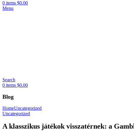
0
items
$
0.00
Menu
Search
0
items
$
0.00
Blog
Home
Uncategorized
Uncategorized
A klasszikus játékok visszatérnek: a Gamb