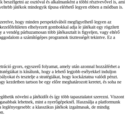
ik beszélgetni az osztóval és alkalmanként a többi résztvevővel is, ami
dveltebb játékok mindegyik típusa elérhető legyen ebben a módban is.
k szerelve, hogy minden perspektívából megfigyelhető legyen az
ezelőfelületen elhelyezett gombokkal adja le játékait egy rögzített
gy a vendég párhuzamosan több játékasztalt is figyeljen, vagy eltérő
 aggodalom a számítógépes programok tisztességét tekintve. Ez a
ztráció gyors, egyszerű folyamat, amely után azonnal hozzáférhet a
ratégiákat is kínálunk, hogy a lehető legjobb esélyekkel induljon
ályokat és tesztelje a stratégiákat, hogy kockáztatna valódi pénzt.
ogy kezdetben tartson be egy előre meghatározott keretet, és soha ne
hetik növelni a játékidőt és így több tapasztalatot szerezni. Viszont
magasabbak lehetnek, mint a nyerőgépeknél. Használja a platformunk
k a leglényegesebb: a klasszikus játékok izgalmasak, de mindig
on.