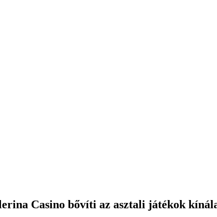
lerina Casino bővíti az asztali játékok kín