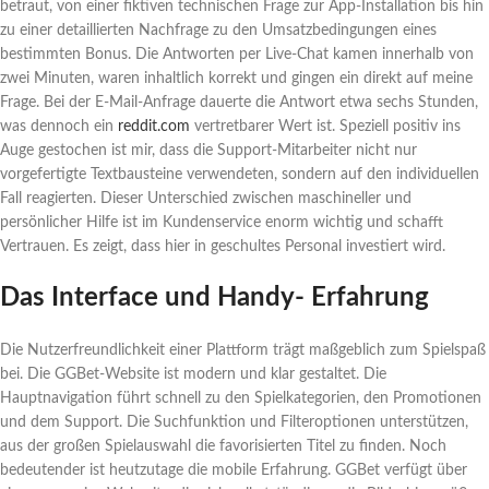
betraut, von einer fiktiven technischen Frage zur App-Installation bis hin
zu einer detaillierten Nachfrage zu den Umsatzbedingungen eines
bestimmten Bonus. Die Antworten per Live-Chat kamen innerhalb von
zwei Minuten, waren inhaltlich korrekt und gingen ein direkt auf meine
Frage. Bei der E-Mail-Anfrage dauerte die Antwort etwa sechs Stunden,
was dennoch ein
reddit.com
vertretbarer Wert ist. Speziell positiv ins
Auge gestochen ist mir, dass die Support-Mitarbeiter nicht nur
vorgefertigte Textbausteine verwendeten, sondern auf den individuellen
Fall reagierten. Dieser Unterschied zwischen maschineller und
persönlicher Hilfe ist im Kundenservice enorm wichtig und schafft
Vertrauen. Es zeigt, dass hier in geschultes Personal investiert wird.
Das Interface und Handy- Erfahrung
Die Nutzerfreundlichkeit einer Plattform trägt maßgeblich zum Spielspaß
bei. Die GGBet-Website ist modern und klar gestaltet. Die
Hauptnavigation führt schnell zu den Spielkategorien, den Promotionen
und dem Support. Die Suchfunktion und Filteroptionen unterstützen,
aus der großen Spielauswahl die favorisierten Titel zu finden. Noch
bedeutender ist heutzutage die mobile Erfahrung. GGBet verfügt über