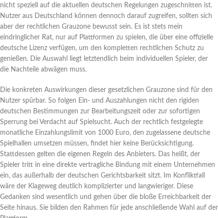
nicht speziell auf die aktuellen deutschen Regelungen zugeschnitten ist.
Nutzer aus Deutschland können dennoch darauf zugreifen, sollten sich
aber der rechtlichen Grauzone bewusst sein. Es ist stets mein
eindringlicher Rat, nur auf Plattformen zu spielen, die über eine offizielle
deutsche Lizenz verfügen, um den kompletten rechtlichen Schutz zu
genießen. Die Auswahl liegt letztendlich beim individuellen Spieler, der
die Nachteile abwägen muss.
Die konkreten Auswirkungen dieser gesetzlichen Grauzone sind für den
Nutzer spürbar. So folgen Ein- und Auszahlungen nicht den rigiden
deutschen Bestimmungen zur Bearbeitungszeit oder zur sofortigen
Sperrung bei Verdacht auf Spielsucht. Auch der rechtlich festgelegte
monatliche Einzahlungslimit von 1000 Euro, den zugelassene deutsche
Spielhallen umsetzen müssen, findet hier keine Berücksichtigung.
Stattdessen gelten die eigenen Regeln des Anbieters. Das heißt, der
Spieler tritt in eine direkte vertragliche Bindung mit einem Unternehmen
ein, das außerhalb der deutschen Gerichtsbarkeit sitzt. Im Konfliktfall
wäre der Klageweg deutlich komplizierter und langwieriger. Diese
Gedanken sind wesentlich und gehen über die bloße Erreichbarkeit der
Seite hinaus. Sie bilden den Rahmen für jede anschließende Wahl auf der