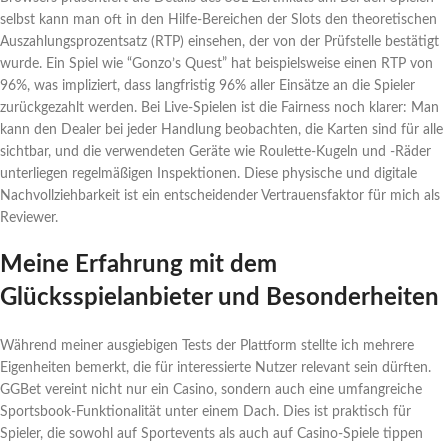
selbst kann man oft in den Hilfe-Bereichen der Slots den theoretischen
Auszahlungsprozentsatz (RTP) einsehen, der von der Prüfstelle bestätigt
wurde. Ein Spiel wie “Gonzo’s Quest” hat beispielsweise einen RTP von
96%, was impliziert, dass langfristig 96% aller Einsätze an die Spieler
zurückgezahlt werden. Bei Live-Spielen ist die Fairness noch klarer: Man
kann den Dealer bei jeder Handlung beobachten, die Karten sind für alle
sichtbar, und die verwendeten Geräte wie Roulette-Kugeln und -Räder
unterliegen regelmäßigen Inspektionen. Diese physische und digitale
Nachvollziehbarkeit ist ein entscheidender Vertrauensfaktor für mich als
Reviewer.
Meine Erfahrung mit dem
Glücksspielanbieter und Besonderheiten
Während meiner ausgiebigen Tests der Plattform stellte ich mehrere
Eigenheiten bemerkt, die für interessierte Nutzer relevant sein dürften.
GGBet vereint nicht nur ein Casino, sondern auch eine umfangreiche
Sportsbook-Funktionalität unter einem Dach. Dies ist praktisch für
Spieler, die sowohl auf Sportevents als auch auf Casino-Spiele tippen