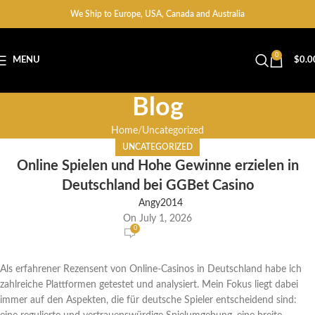
We Ship to Europe, USA, Canada and Australia
0
MENU
$
0.0
Blog
Home
Uncategorized
UNCATEGORIZED
Online Spielen und Hohe Gewinne erzielen in
Deutschland bei GGBet Casino
Angy2014
On July 1, 2026
0
Als erfahrener Rezensent von Online-Casinos in Deutschland habe ich
zahlreiche Plattformen getestet und analysiert. Mein Fokus liegt dabei
immer auf den Aspekten, die für deutsche Spieler entscheidend sind: