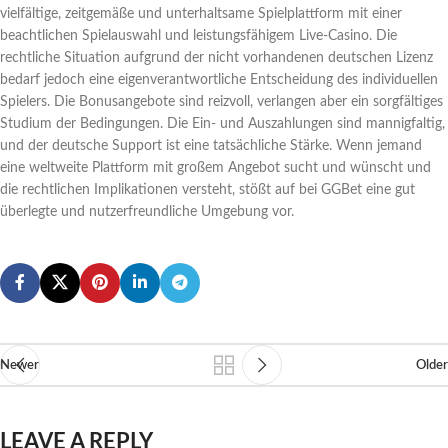
vielfältige, zeitgemäße und unterhaltsame Spielplattform mit einer
beachtlichen Spielauswahl und leistungsfähigem Live-Casino. Die
rechtliche Situation aufgrund der nicht vorhandenen deutschen Lizenz
bedarf jedoch eine eigenverantwortliche Entscheidung des individuellen
Spielers. Die Bonusangebote sind reizvoll, verlangen aber ein sorgfältiges
Studium der Bedingungen. Die Ein- und Auszahlungen sind mannigfaltig,
und der deutsche Support ist eine tatsächliche Stärke. Wenn jemand
eine weltweite Plattform mit großem Angebot sucht und wünscht und
die rechtlichen Implikationen versteht, stößt auf bei GGBet eine gut
überlegte und nutzerfreundliche Umgebung vor.
Newer
Older
LEAVE A REPLY