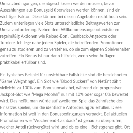
Umsatzbedingungen, die abgeschlossen werden müssen, bevor
Auszahlungen aus Bonusgeld überwiesen werden können, sind ein
wichtiger Faktor. Diese können bei diesen Angeboten recht hoch sein.
Zudem unterliegen viele Slots unterschiedliche Beitragswerten zur
Umsatzanforderung. Neben dem Willkommensangebot existieren
regelmäßig Aktionen wie Reload-Boni, Cashback-Angebote oder
Turniere. Ich lege nahe jedem Spieler, die betreffenden Promotionen
genau zu studieren und zu verstehen, ob sie zum eigenen Spielverhalten
zutreffen. Ein Bonus ist nur dann hilfreich, wenn seine Auflagen
praktikabel erfüllbar sind.
Ein typisches Beispiel für unsichtbare Fallstricke sind die bezeichneten
“Game Weightings”. Ein Slot wie “Blood Suckers” von NetEnt zählt
vielleicht zu 100% zum Bonusumsatz bei, während ein progressiver
Jackpot-Slot wie “Mega Moolah” nur mit 10% oder sogar 0% bewertet
wird. Das heißt, man würde auf zweiterem Spiel das Zehnfache des
Einsatzes spielen, um die identische Anforderung zu erfüllen. Diese
Information ist weit in den Bonusbedingungen verpackt. Bei aktuellen
Promotionen wie “Wochenend-Cashback” ist genau zu überprüfen,
welcher Anteil rückvergütet wird und ob es eine Höchstgrenze gibt. Oft