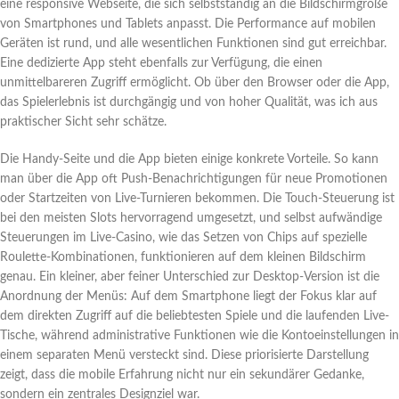
eine responsive Webseite, die sich selbstständig an die Bildschirmgröße
von Smartphones und Tablets anpasst. Die Performance auf mobilen
Geräten ist rund, und alle wesentlichen Funktionen sind gut erreichbar.
Eine dedizierte App steht ebenfalls zur Verfügung, die einen
unmittelbareren Zugriff ermöglicht. Ob über den Browser oder die App,
das Spielerlebnis ist durchgängig und von hoher Qualität, was ich aus
praktischer Sicht sehr schätze.
Die Handy-Seite und die App bieten einige konkrete Vorteile. So kann
man über die App oft Push-Benachrichtigungen für neue Promotionen
oder Startzeiten von Live-Turnieren bekommen. Die Touch-Steuerung ist
bei den meisten Slots hervorragend umgesetzt, und selbst aufwändige
Steuerungen im Live-Casino, wie das Setzen von Chips auf spezielle
Roulette-Kombinationen, funktionieren auf dem kleinen Bildschirm
genau. Ein kleiner, aber feiner Unterschied zur Desktop-Version ist die
Anordnung der Menüs: Auf dem Smartphone liegt der Fokus klar auf
dem direkten Zugriff auf die beliebtesten Spiele und die laufenden Live-
Tische, während administrative Funktionen wie die Kontoeinstellungen in
einem separaten Menü versteckt sind. Diese priorisierte Darstellung
zeigt, dass die mobile Erfahrung nicht nur ein sekundärer Gedanke,
sondern ein zentrales Designziel war.