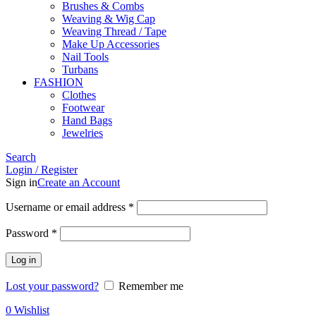
Brushes & Combs
Weaving & Wig Cap
Weaving Thread / Tape
Make Up Accessories
Nail Tools
Turbans
FASHION
Clothes
Footwear
Hand Bags
Jewelries
Search
Login / Register
Sign in
Create an Account
Required
Username or email address
*
Required
Password
*
Log in
Lost your password?
Remember me
0
Wishlist