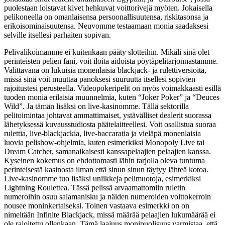
puolestaan loistavat kivet hehkuvat voittorivejä myöten. Jokaisella
pelikoneella on omanlaisensa persoonallisuutensa, riskitasonsa ja
erikoisominaisuutensa. Neuvomme testaamaan monia saadaksesi
selville itsellesi parhaiten sopivan.
Pelivalikoimamme ei kuitenkaan pääty slotteihin. Mikäli sinä olet
perinteisten pelien fani, voit iloita aidoista pöytäpelitarjonnastamme.
Valittavana on lukuisia monenlaisia blackjack- ja rulettiversioita,
missä sinä voit muuttaa panoksesi suuruutta itsellesi sopivien
rajoitustesi perusteella. Videopokeripelit on myös voimakkaasti esillä
tuoden monia erilaisia muunnelmia, kuten “Joker Poker” ja “Deuces
Wild”. Ja tämän lisäksi on live-kasinomme. Tällä sektorilla
pelitoimintaa johtavat ammattimaiset, ystävälliset dealerit suorassa
lähetyksessä kuvausstudiosta päätelaitteellesi. Voit osallistua suoraa
rulettia, live-blackjackia, live-baccaratia ja vieläpä monenlaisia
luovia pelishow-ohjelmia, kuten esimerkiksi Monopoly Live tai
Dream Catcher, samanaikaisesti kanssapelaajien pelaajien kanssa.
Kyseinen kokemus on ehdottomasti lähin tarjolla oleva tuntuma
perinteisestä kasinosta ilman että sinun sinun täytyy lähteä kotoa.
Live-kasinomme tuo lisäksi uniikkeja pelimuotoja, esimerkiksi
Lightning Roulettea. Tässä pelissä arvaamattomiin ruletin
numeroihin osuu salamanisku ja näiden numeroiden voittokerroin
nousee moninkertaiseksi. Toinen vastaava esimerkki on on
nimeltään Infinite Blackjack, missä määrää pelaajien lukumäärää ei
ole rajoitettu ollenkaan. Tämä laajuus monipuolisuus varmistaa, että