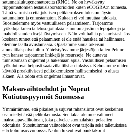
satunnaislukugeneraattoreita (RNG). Ne on hyväksytty
riippumattomien testauslaboratorioiden kuten eCOGRA:n toimesta.
Tämä varmistaa että jokaisen pelikierroksen tulos on täysin
satunnainen ja ennustamaton. Kukaan ei voi muuttaa tuloksia.
Suosittelemme myös vastuulliseen pelaamiseen. Tarjoamme
työkaluja kuten talletusrajoituksia istunnon ajastimia lepojaksoja ja
mahdollisuuden itsejättäytymiseen. Näin voit hallita pelaamistasi. Jos
koskaan tunnet että pelaaminen ei ole enää hauskaa tai hallinnassa
olemme täällä avustamassa. Opastamme sinua oikeisiin
ammattilaispalveluihin. Yhteistyössämme järjestöjen kuten Peluuri
ry:n kanssa tarjoamme linkkejä ja resursseja. Ne auttavat
tunnistamaan ongelmat ja hakemaan apua. Vastuullisen pelaamisen
työkalut ovat helposti saatavilla tilisi asetuksissa. Kehotamme niiden
käyttöä proaktiivisesti pelikokemuksen hallitsemiseksi jo alusta
alkaen. Älä odota että ongelmat ilmaantuvat.
Maksuvaihtoehdot ja Nopeat
Kotiutuspyynnöt Suomessa
Ymmärrämme, että pikaiset ja sujuvat rahansiirrot ovat keskeinen
osa miellyttävää pelikokemusta. Sen takia olemme valinneet
maksutapavalikoiman, joka palvelee suomalaisten pelaajien
odotuksia. Suosituimmat vaihtoehdot ovat tarjolla sekä talletuksissa
että kotiutuspyynnöissä. Näihin lukeutuvat pankkikortit