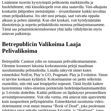
Lisäämme tuoreita kysytyimpiä pelikoneita markkinoilta ja
huolehdimme, että klassikkopelit ovat aina saatavilla. Vast-alkajasta
konkariin jättipottien metsästäjään – sivustollamme kaikki tavoittaa
oman pelipaikkansa. Jos olet uusi pelaaja, saat vaivatta oppaita
alkuun ja pelien sääntöjä. Kun olet konkari, voit hyödyntämään
tilastotietoja ja nopeita pelitaktiikoita monissa pelitarjonnassamme.
Tämä saa pelaamiskokemuksestasi yhtä lailla viihdyttävän myös
antavan palkintoja.
Betrepublicin Valikoima Laaja
Pelivalikoima
Betrepublic Casinon ydin on runsaasta pelivalikoimastamme.
Olemme koonneet lukuisia korkeatasoisia pelejä maailman
suosituimmilta pelistudioilta. Listalla näkyvät nimet kuten
esimerkiksi NetEnt, Play’n GO, Pragmatic Play ja Evolution. Sinun
ei tarvitse koskaan kyllästyä. Kokoelmamme on jaettu selkeisiin
osastoihin, niin että saat lempipelisi nopeasti. Tästä löydät kaiken
tuoreimmista video-sloteista perinteisiin hedelmäpeliautomaatteihin
ja 3-rivisiin slotteihin. Kaikki pelikone on läpikäynyt perusteellisen
arviointiprosessimme. Voit olla varma, että antavat niin ajanvietettä
kuin tasapuolisen pellympäristön. Esimerkkeinä suosituista video-
sloteistamme ovat muun muassa “Book of Dead”, joka puolestaan
johdattaa sinut retkelle antiikkiseen Egyptiin, ja “Starburst”, jossa