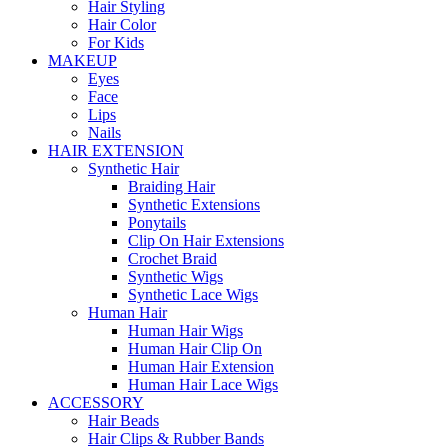
Hair Styling
Hair Color
For Kids
MAKEUP
Eyes
Face
Lips
Nails
HAIR EXTENSION
Synthetic Hair
Braiding Hair
Synthetic Extensions
Ponytails
Clip On Hair Extensions
Crochet Braid
Synthetic Wigs
Synthetic Lace Wigs
Human Hair
Human Hair Wigs
Human Hair Clip On
Human Hair Extension
Human Hair Lace Wigs
ACCESSORY
Hair Beads
Hair Clips & Rubber Bands