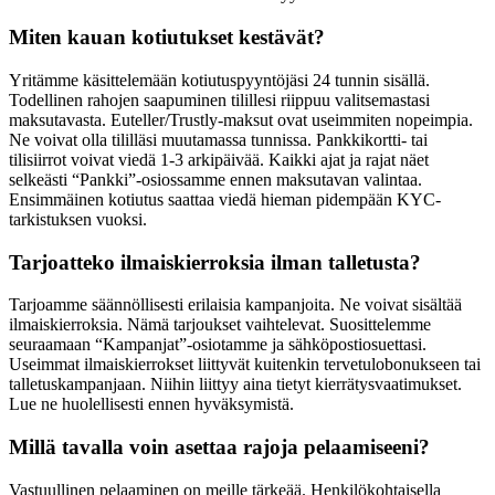
Miten kauan kotiutukset kestävät?
Yritämme käsittelemään kotiutuspyyntöjäsi 24 tunnin sisällä.
Todellinen rahojen saapuminen tilillesi riippuu valitsemastasi
maksutavasta. Euteller/Trustly-maksut ovat useimmiten nopeimpia.
Ne voivat olla tililläsi muutamassa tunnissa. Pankkikortti- tai
tilisiirrot voivat viedä 1-3 arkipäivää. Kaikki ajat ja rajat näet
selkeästi “Pankki”-osiossamme ennen maksutavan valintaa.
Ensimmäinen kotiutus saattaa viedä hieman pidempään KYC-
tarkistuksen vuoksi.
Tarjoatteko ilmaiskierroksia ilman talletusta?
Tarjoamme säännöllisesti erilaisia kampanjoita. Ne voivat sisältää
ilmaiskierroksia. Nämä tarjoukset vaihtelevat. Suosittelemme
seuraamaan “Kampanjat”-osiotamme ja sähköpostiosuettasi.
Useimmat ilmaiskierrokset liittyvät kuitenkin tervetulobonukseen tai
talletuskampanjaan. Niihin liittyy aina tietyt kierrätysvaatimukset.
Lue ne huolellisesti ennen hyväksymistä.
Millä tavalla voin asettaa rajoja pelaamiseeni?
Vastuullinen pelaaminen on meille tärkeää. Henkilökohtaisella