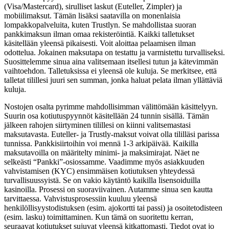
(Visa/Mastercard), sirulliset laskut (Euteller, Zimpler) ja
mobiilimaksut. Tämän lisäksi saatavilla on monenlaisia
lompakkopalveluita, kuten Trustlyn. Se mahdollistaa suoran
pankkimaksun ilman omaa rekisteröintiä. Kaikki talletukset
käsitellään yleensä pikaisesti. Voit aloittaa pelaamisen ilman
odottelua. Jokainen maksutapa on testattu ja varmistettu turvalliseksi.
Suosittelemme sinua aina valitsemaan itsellesi tutun ja kätevimmän
vaihtoehdon. Talletuksissa ei yleensä ole kuluja. Se merkitsee, että
talletat tilillesi juuri sen summan, jonka haluat pelata ilman yllättäviä
kuluja.
Nostojen osalta pyrimme mahdollisimman välittömään käsittelyyn.
Suurin osa kotiutuspyynnöt käsitellään 24 tunnin sisällä. Tämän
jälkeen rahojen siirtyminen tilillesi on kiinni valitsemastasi
maksutavasta. Euteller- ja Trustly-maksut voivat olla tililläsi parissa
tunnissa. Pankkisiirtoihin voi mennä 1-3 arkipäivää. Kaikilla
maksutavoilla on määritelty minimi- ja maksimirajat. Näet ne
selkeästi “Pankki”-osiossamme. Vaadimme myös asiakkuuden
vahvistamisen (KYC) ensimmäisen kotiutuksen yhteydessä
turvallisuussyistä. Se on vakio käytäntö kaikilla lisensoiduilla
kasinoilla. Prosessi on suoraviivainen. Autamme sinua sen kautta
tarvittaessa. Vahvistusprosessiin kuuluu yleensä
henkilöllisyystodistuksen (esim. ajokortti tai passi) ja osoitetodisteen
(esim. lasku) toimittaminen. Kun tämä on suoritettu kerran,
seuraavat kotiutukset sujuvat yleensä kitkattomasti. Tiedot ovat jo