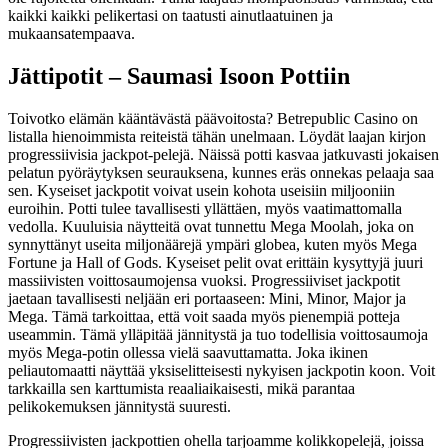
kaikki kaikki pelikertasi on taatusti ainutlaatuinen ja
mukaansatempaava.
Jättipotit – Saumasi Isoon Pottiin
Toivotko elämän kääntävästä päävoitosta? Betrepublic Casino on
listalla hienoimmista reiteistä tähän unelmaan. Löydät laajan kirjon
progressiivisia jackpot-pelejä. Näissä potti kasvaa jatkuvasti jokaisen
pelatun pyöräytyksen seurauksena, kunnes eräs onnekas pelaaja saa
sen. Kyseiset jackpotit voivat usein kohota useisiin miljooniin
euroihin. Potti tulee tavallisesti yllättäen, myös vaatimattomalla
vedolla. Kuuluisia näytteitä ovat tunnettu Mega Moolah, joka on
synnyttänyt useita miljonäärejä ympäri globea, kuten myös Mega
Fortune ja Hall of Gods. Kyseiset pelit ovat erittäin kysyttyjä juuri
massiivisten voittosaumojensa vuoksi. Progressiiviset jackpotit
jaetaan tavallisesti neljään eri portaaseen: Mini, Minor, Major ja
Mega. Tämä tarkoittaa, että voit saada myös pienempiä potteja
useammin. Tämä ylläpitää jännitystä ja tuo todellisia voittosaumoja
myös Mega-potin ollessa vielä saavuttamatta. Joka ikinen
peliautomaatti näyttää yksiselitteisesti nykyisen jackpotin koon. Voit
tarkkailla sen karttumista reaaliaikaisesti, mikä parantaa
pelikokemuksen jännitystä suuresti.
Progressiivisten jackpottien ohella tarjoamme kolikkopelejä, joissa