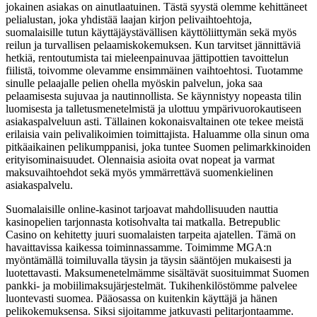
jokainen asiakas on ainutlaatuinen. Tästä syystä olemme kehittäneet
pelialustan, joka yhdistää laajan kirjon pelivaihtoehtoja,
suomalaisille tutun käyttäjäystävällisen käyttöliittymän sekä myös
reilun ja turvallisen pelaamiskokemuksen. Kun tarvitset jännittäviä
hetkiä, rentoutumista tai mieleenpainuvaa jättipottien tavoittelun
fiilistä, toivomme olevamme ensimmäinen vaihtoehtosi. Tuotamme
sinulle pelaajalle pelien ohella myöskin palvelun, joka saa
pelaamisesta sujuvaa ja nautinnollista. Se käynnistyy nopeasta tilin
luomisesta ja talletusmenetelmistä ja ulottuu ympärivuorokautiseen
asiakaspalveluun asti. Tällainen kokonaisvaltainen ote tekee meistä
erilaisia vain pelivalikoimien toimittajista. Haluamme olla sinun oma
pitkäaikainen pelikumppanisi, joka tuntee Suomen pelimarkkinoiden
erityisominaisuudet. Olennaisia asioita ovat nopeat ja varmat
maksuvaihtoehdot sekä myös ymmärrettävä suomenkielinen
asiakaspalvelu.
Suomalaisille online-kasinot tarjoavat mahdollisuuden nauttia
kasinopelien tarjonnasta kotisohvalta tai matkalla. Betrepublic
Casino on kehitetty juuri suomalaisten tarpeita ajatellen. Tämä on
havaittavissa kaikessa toiminnassamme. Toimimme MGA:n
myöntämällä toimiluvalla täysin ja täysin sääntöjen mukaisesti ja
luotettavasti. Maksumenetelmämme sisältävät suosituimmat Suomen
pankki- ja mobiilimaksujärjestelmät. Tukihenkilöstömme palvelee
luontevasti suomea. Pääosassa on kuitenkin käyttäjä ja hänen
pelikokemuksensa. Siksi sijoitamme jatkuvasti pelitarjontaamme.