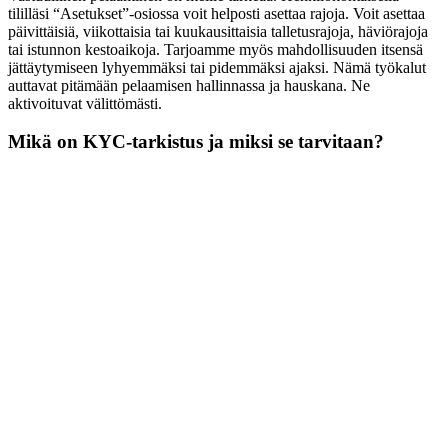
tililläsi “Asetukset”-osiossa voit helposti asettaa rajoja. Voit asettaa
päivittäisiä, viikottaisia tai kuukausittaisia talletusrajoja, häviörajoja
tai istunnon kestoaikoja. Tarjoamme myös mahdollisuuden itsensä
jättäytymiseen lyhyemmäksi tai pidemmäksi ajaksi. Nämä työkalut
auttavat pitämään pelaamisen hallinnassa ja hauskana. Ne
aktivoituvat välittömästi.
Mikä on KYC-tarkistus ja miksi se tarvitaan?