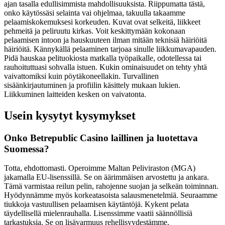
ajan tasalla edullisimmista mahdollisuuksista. Riippumatta tästä,
onko käytössäsi selainta vai ohjelmaa, takuulla takaamme
pelaamiskokemuksesi korkeuden. Kuvat ovat selkeitä, liikkeet
pehmeitä ja peliruutu kirkas. Voit keskittymään kokonaan
pelaamisen intoon ja hauskuuteen ilman mitään teknisiä häiriöitä
häiriöitä. Kännykällä pelaaminen tarjoaa sinulle liikkumavapauden.
Pidä hauskaa pelituokiosta matkalla työpaikalle, odotellessa tai
rauhoituttuasi sohvalla istuen. Kukin ominaisuudet on tehty yhtä
vaivattomiksi kuin pöytäkoneellakin. Turvallinen
sisäänkirjautuminen ja profiilin käsittely mukaan lukien.
Liikkuminen laitteiden kesken on vaivatonta.
Usein kysytyt kysymykset
Onko Betrepublic Casino laillinen ja luotettava
Suomessa?
Totta, ehdottomasti. Operoimme Maltan Peliviraston (MGA)
jakamalla EU-lisenssillä. Se on äärimmäisen arvostettu ja ankara.
Tämä varmistaa reilun pelin, rahojenne suojan ja selkeän toiminnan.
Hyödynnämme myös korkeatasoista salausmenetelmiä. Seuraamme
tiukkoja vastuullisen pelaamisen käytäntöjä. Kykent pelata
täydellisellä mielenrauhalla. Lisenssimme vaatii säännöllisiä
tarkastuksia. Se on lisävarmuus rehellisyydestämme.