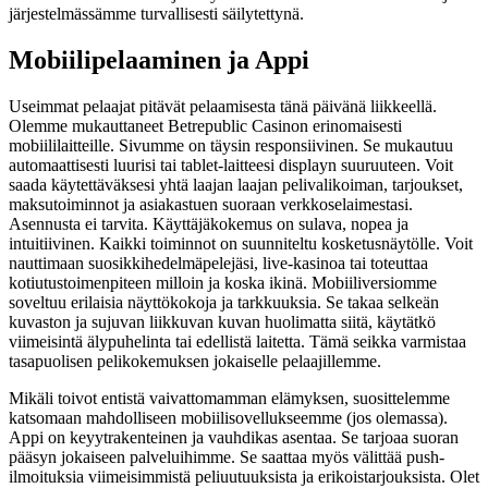
järjestelmässämme turvallisesti säilytettynä.
Mobiilipelaaminen ja Appi
Useimmat pelaajat pitävät pelaamisesta tänä päivänä liikkeellä.
Olemme mukauttaneet Betrepublic Casinon erinomaisesti
mobiililaitteille. Sivumme on täysin responsiivinen. Se mukautuu
automaattisesti luurisi tai tablet-laitteesi displayn suuruuteen. Voit
saada käytettäväksesi yhtä laajan laajan pelivalikoiman, tarjoukset,
maksutoiminnot ja asiakastuen suoraan verkkoselaimestasi.
Asennusta ei tarvita. Käyttäjäkokemus on sulava, nopea ja
intuitiivinen. Kaikki toiminnot on suunniteltu kosketusnäytölle. Voit
nauttimaan suosikkihedelmäpelejäsi, live-kasinoa tai toteuttaa
kotiutustoimenpiteen milloin ja koska ikinä. Mobiiliversiomme
soveltuu erilaisia näyttökokoja ja tarkkuuksia. Se takaa selkeän
kuvaston ja sujuvan liikkuvan kuvan huolimatta siitä, käytätkö
viimeisintä älypuhelinta tai edellistä laitetta. Tämä seikka varmistaa
tasapuolisen pelikokemuksen jokaiselle pelaajillemme.
Mikäli toivot entistä vaivattomamman elämyksen, suosittelemme
katsomaan mahdolliseen mobiilisovellukseemme (jos olemassa).
Appi on keyytrakenteinen ja vauhdikas asentaa. Se tarjoaa suoran
pääsyn jokaiseen palveluihimme. Se saattaa myös välittää push-
ilmoituksia viimeisimmistä peliuutuuksista ja erikoistarjouksista. Olet