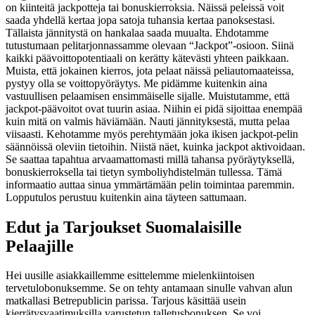
on kiinteitä jackpotteja tai bonuskierroksia. Näissä peleissä voit
saada yhdellä kertaa jopa satoja tuhansia kertaa panoksestasi.
Tällaista jännitystä on hankalaa saada muualta. Ehdotamme
tutustumaan pelitarjonnassamme olevaan “Jackpot”-osioon. Siinä
kaikki päävoittopotentiaali on kerätty kätevästi yhteen paikkaan.
Muista, että jokainen kierros, jota pelaat näissä peliautomaateissa,
pystyy olla se voittopyöräytys. Me pidämme kuitenkin aina
vastuullisen pelaamisen ensimmäiselle sijalle. Muistutamme, että
jackpot-päävoitot ovat tuurin asiaa. Niihin ei pidä sijoittaa enempää
kuin mitä on valmis häviämään. Nauti jännityksestä, mutta pelaa
viisaasti. Kehotamme myös perehtymään joka ikisen jackpot-pelin
säännöissä oleviin tietoihin. Niistä näet, kuinka jackpot aktivoidaan.
Se saattaa tapahtua arvaamattomasti millä tahansa pyöräytyksellä,
bonuskierroksella tai tietyn symboliyhdistelmän tullessa. Tämä
informaatio auttaa sinua ymmärtämään pelin toimintaa paremmin.
Lopputulos perustuu kuitenkin aina täyteen sattumaan.
Edut ja Tarjoukset Suomalaisille
Pelaajille
Hei uusille asiakkaillemme esittelemme mielenkiintoisen
tervetulobonuksemme. Se on tehty antamaan sinulle vahvan alun
matkallasi Betrepublicin parissa. Tarjous käsittää usein
kierrätysvaatimuksilla varustetun talletusbonuksen. Se voi