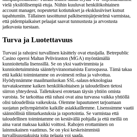
vielä yksilöllisempiä etuja. Niihin kuuluvat henkilökohtainen
account manager, nopeutetut kotiutukset ja eksklusiiviset kutsut
tapahtumiin. Tällainen tasoittunut palkitsemisjärjestelmä varmistaa,
että pidempiaikaiset pelaajat saavat tunnustusta ja arvostusta
jatkuvasta tuestaan.
Turva ja Luotettavuus
Turvasi ja rahojesi turvallinen käsittely ovat etusijalla. Betrepublic
Casino operoi Maltan Peliviraston (MGA) myöntämällä
kunnioitetulla lisenssillä. Se on yksi vaativimmista ja
kunnioitetuimmista sääntelyviranomaisista Euroopassa. Tämä takaa
että kaikki toimintamme on avoimesti reilua ja valvottua.
Hyödynnämme maailmanluokan SSL-salaus-teknologiaa
turvataksemme kaiken henkilökohtaisen ja taloudellisen tietosi
siirron yhteydessä. Talletuksesi erotetaan täysin yhtiön omista
varoista. Se tarkoittaa että rahasi ovat aina turvassa vaikka yhtiöllä
olisi taloudellisia vaikeuksia. Olemme lupautuneet tarjoamaan
suojatun peliympäristön kaikille asiakkaillemme. Lisenssimme vaatii
säännöllisiä tilintarkastuksia ja raportointia. Se varmistaa että
taloudellinen toimintamme on kestävällä pohjalla ja että meillä on
aina varat maksaa kaikki voittosi. Rahojen erottaminen on
lainmukainen vaatimus. Se on yksi keskeisimmistä
turvallisuustakuista joita pelaaja voi saada.