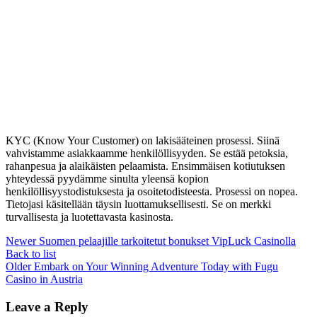
KYC (Know Your Customer) on lakisääteinen prosessi. Siinä
vahvistamme asiakkaamme henkilöllisyyden. Se estää petoksia,
rahanpesua ja alaikäisten pelaamista. Ensimmäisen kotiutuksen
yhteydessä pyydämme sinulta yleensä kopion
henkilöllisyystodistuksesta ja osoitetodisteesta. Prosessi on nopea.
Tietojasi käsitellään täysin luottamuksellisesti. Se on merkki
turvallisesta ja luotettavasta kasinosta.
Newer
Suomen pelaajille tarkoitetut bonukset VipLuck Casinolla
Back to list
Older
Embark on Your Winning Adventure Today with Fugu
Casino in Austria
Leave a Reply