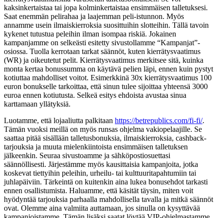
kaksinkertaistaa tai jopa kolminkertaistaa ensimmäisen talletuksesi.
Saat enemmän pelirahaa ja laajemman peli-istunnon. Myös
annamme usein ilmaiskierroksia suosittuihin slotteihin. Tällä tavoin
kykenet tutustua peleihin ilman isompaa riskiä. Jokainen
kampanjamme on selkeästi esitetty sivustollamme “Kampanjat”-
osiossa. Tuolla kerrotaan tarkat säännöt, kuten kierrätysvaatimus
(WR) ja oikeutetut pelit. Kierrätysvaatimus merkitsee sitä, kuinka
monta kertaa bonussumma on käytävä pelien läpi, ennen kuin pystyt
kotiuttaa mahdolliset voitot. Esimerkkinä 30x kierrätysvaatimus 100
euron bonukselle tarkoittaa, että sinun tulee sijoittaa yhteensä 3000
euroa ennen kotiutusta. Selkeä esitys ehdoista avustaa sinua
karttamaan yllätyksiä.
Luotamme, että lojaaliutta palkitaan
https://betrepublics.com/fi-fi/
.
Tämän vuoksi meillä on myös runsas ohjelma vakiopelaajille. Se
saattaa pitää sisällään talletusbonuksia, ilmaiskierroksia, cashback-
tarjouksia ja muuta mielenkiintoista ensimmäisen talletuksen
jälkeenkin. Seuraa sivustoamme ja sähköpostiosuettasi
säännöllisesti. Järjestämme myös kausittaisia kampanjoita, jotka
koskevat tiettyihin peleihin, urheilu- tai kulttuuritapahtumiin tai
juhlapäiviin. Tärkeintä on kuitenkin aina lukea bonusehdot tarkasti
ennen osallistumista. Haluamme, että käsität täysin, miten voit
hyödyntää tarjouksia parhaalla mahdollisella tavalla ja mitkä säännöt
ovat. Olemme aina valmiita auttamaan, jos sinulla on kysyttävää
kampanjoistamme. Tämän lisäksi saatat löytää VIP-ohjelmastamme