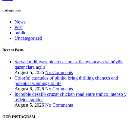
Categories
News
Post
public
Uncategorized
Recent Posts
Sərvətlər dünyası pinco casino az ilə əyləncəyə və böyük
qazanclara açılır
August 6, 2026
No Comments
Colorful cascades of plinko bring thrilling chances and
potential winnings to life
August 6, 2026
No Comments
Increíble desafío cruzar chicken road entre tráfico intenso y
reflejos rápidos
August 5, 2026
No Comments
OUR INSTAGRAM