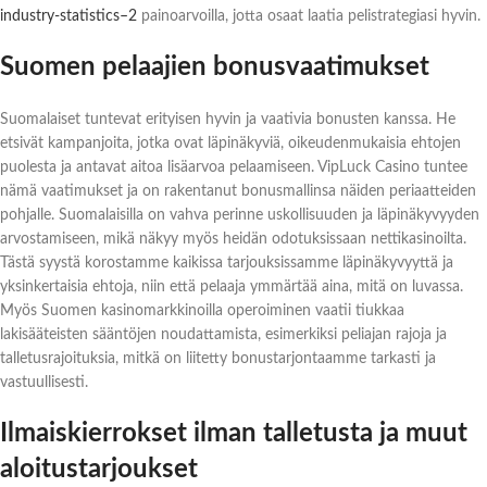
industry-statistics–2
painoarvoilla, jotta osaat laatia pelistrategiasi hyvin.
Suomen pelaajien bonusvaatimukset
Suomalaiset tuntevat erityisen hyvin ja vaativia bonusten kanssa. He
etsivät kampanjoita, jotka ovat läpinäkyviä, oikeudenmukaisia ehtojen
puolesta ja antavat aitoa lisäarvoa pelaamiseen. VipLuck Casino tuntee
nämä vaatimukset ja on rakentanut bonusmallinsa näiden periaatteiden
pohjalle. Suomalaisilla on vahva perinne uskollisuuden ja läpinäkyvyyden
arvostamiseen, mikä näkyy myös heidän odotuksissaan nettikasinoilta.
Tästä syystä korostamme kaikissa tarjouksissamme läpinäkyvyyttä ja
yksinkertaisia ehtoja, niin että pelaaja ymmärtää aina, mitä on luvassa.
Myös Suomen kasinomarkkinoilla operoiminen vaatii tiukkaa
lakisääteisten sääntöjen noudattamista, esimerkiksi peliajan rajoja ja
talletusrajoituksia, mitkä on liitetty bonustarjontaamme tarkasti ja
vastuullisesti.
Ilmaiskierrokset ilman talletusta ja muut
aloitustarjoukset