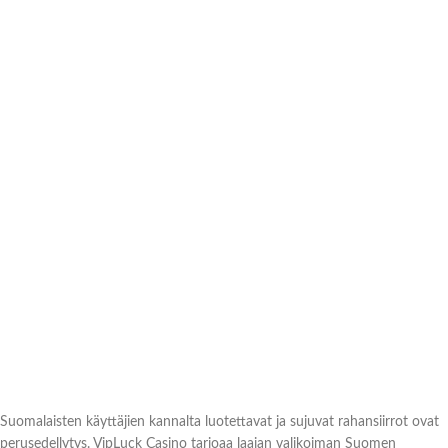
Suomalaisten käyttäjien kannalta luotettavat ja sujuvat rahansiirrot ovat
perusedellytys. VipLuck Casino tarjoaa laajan valikoiman Suomen