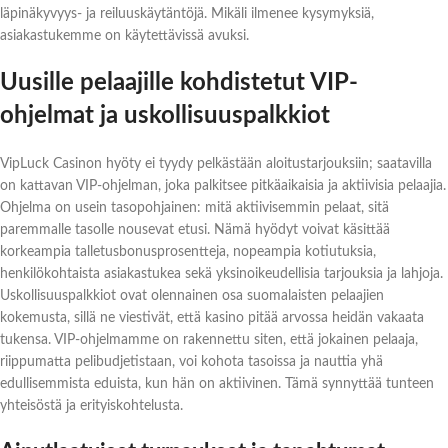
läpinäkyvyys- ja reiluuskäytäntöjä. Mikäli ilmenee kysymyksiä,
asiakastukemme on käytettävissä avuksi.
Uusille pelaajille kohdistetut VIP-
ohjelmat ja uskollisuuspalkkiot
VipLuck Casinon hyöty ei tyydy pelkästään aloitustarjouksiin; saatavilla
on kattavan VIP-ohjelman, joka palkitsee pitkäaikaisia ja aktiivisia pelaajia.
Ohjelma on usein tasopohjainen: mitä aktiivisemmin pelaat, sitä
paremmalle tasolle nousevat etusi. Nämä hyödyt voivat käsittää
korkeampia talletusbonusprosentteja, nopeampia kotiutuksia,
henkilökohtaista asiakastukea sekä yksinoikeudellisia tarjouksia ja lahjoja.
Uskollisuuspalkkiot ovat olennainen osa suomalaisten pelaajien
kokemusta, sillä ne viestivät, että kasino pitää arvossa heidän vakaata
tukensa. VIP-ohjelmamme on rakennettu siten, että jokainen pelaaja,
riippumatta pelibudjetistaan, voi kohota tasoissa ja nauttia yhä
edullisemmista eduista, kun hän on aktiivinen. Tämä synnyttää tunteen
yhteisöstä ja erityiskohtelusta.