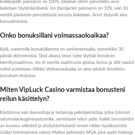
kolikkopelin painoarvo on 100%, jokainen siihen panostettu euro
lasketaan täysimääräisenä. Jos blackjackin painoarvo on 10%, vain 10
senttiä jokaisesta panostetusta eurosta lasketaan. Arvot löytyvät aina
bonusehdoista.
Onko bonuksillani voimassaoloaikaa?
Kyllä, useimmilla bonuksillamme on vanhenemisaika, esimerkiksi 30
päivää aktivoinnista. Tänä aikana sinun tulee täyttää bonuksen
kierrätysvaatimus. Jos et suorita vaatimusta ajoissa, bonus ja siitä saadut
voitot poistetaan tililtäsi. Voimassaoloaika on aina selvästi ilmoitettu
bonuksen ehdoissa.
Miten VipLuck Casino varmistaa bonusteni
reilun käsittelyn?
Käytämme vain lisensoituja ja testattuja peliohjelmistoja, jotka toimivat
satunnaislukugeneraattoreilla, varmistaen reilun pelin. Kaikki bonusehdot
on kuvattu selkeästi ja yksityiskohtaisesti ennen niiden hyväksymistä.
Lisäksi toimintamme valvoo Maltan pelivirasto MGA, joka vaatii tiukkoja