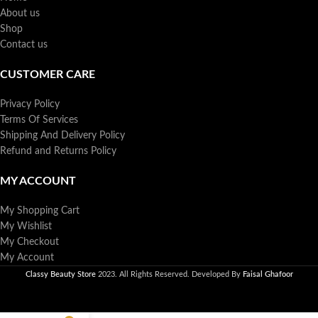
About us
Shop
Contact us
CUSTOMER CARE
Privacy Policy
Terms Of Services
Shipping And Delivery Policy
Refund and Returns Policy
MY ACCOUNT
My Shopping Cart
My Wishlist
My Checkout
My Account
Classy Beauty Store
2023. All Rights Reserved. Developed By
Faisal Ghafoor