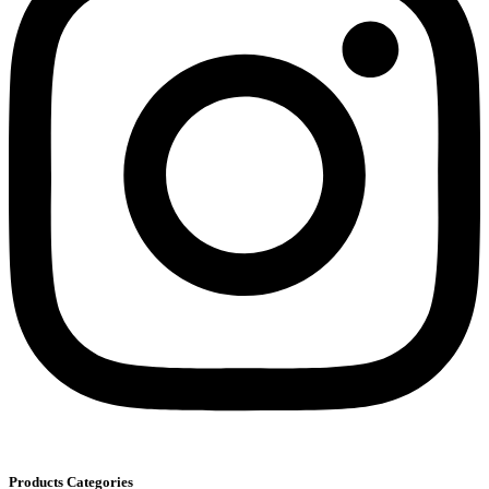
Products Categories