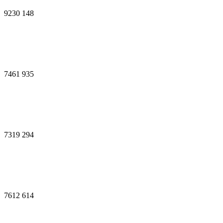
9230
148
7461
935
7319
294
7612
614