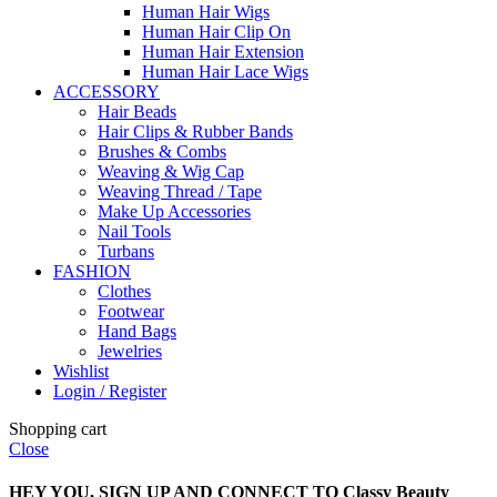
Human Hair Wigs
Human Hair Clip On
Human Hair Extension
Human Hair Lace Wigs
ACCESSORY
Hair Beads
Hair Clips & Rubber Bands
Brushes & Combs
Weaving & Wig Cap
Weaving Thread / Tape
Make Up Accessories
Nail Tools
Turbans
FASHION
Clothes
Footwear
Hand Bags
Jewelries
Wishlist
Login / Register
Shopping cart
Close
HEY YOU, SIGN UP AND CONNECT TO Classy Beauty