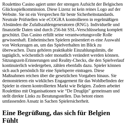
Roulettino Casino agiert unter der strengen Aufsicht der Belgischen
Glücksspielkommission. Diese Lizenz ist kein reines Logo auf der
Website. Sie ist ein Versprechen für beste Sicherheitsstandards.
Neutrale Prüfstellen wie eCOGRA kontrollieren in regelmäßigen
Abständen die Zufallszahlengeneratoren (RNG). Individuelle und
finanzielle Daten sind durch 256-bit SSL-Verschlüsselung komplett
geschützt. Das Casino erfüllt seine verantwortungsvolle Rolle
gewissenhaft. Einheimischen Spielern präsentiert es eine Auswahl
von Werkzeugen an, um das Spielverhalten im Blick zu
überwachen. Dazu gehören praktikable Einzahlungslimits, die
tagtäglich, wöchentlich oder monatlich verändert werden können.
Sitzungszeit-Erinnerungen und Reality-Checks, die den Spielverlauf
kontinuierlich wiedergeben, zählen ebenfalls dazu. Spieler können
sich auch persönlich für eine Spielsperre eintragen. Diese
Maßnahmen reichen über die gesetzlichen Vorgaben hinaus. Sie
demonstrieren ein wirkliches Engagement für das Wohlbefinden der
Spieler in einem kontrollierten Markt wie Belgien. Zudem arbeitet
Roulettino mit Organisationen wie “De Druglijn” gemeinsam und
stellt direkte Links zu Beratungsstellen. Das betont einen
umfassenden Ansatz in Sachen Spielersicherheit.
Eine Begrüßung, das sich für Belgien
Fühlt