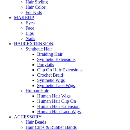
Hair Styling
Hair Color
For Kids
MAKEUP
Eyes
Face
Lips
Nails
HAIR EXTENSION
Synthetic Hair
Braiding Hair
Synthetic Extensions
Ponytails
Clip On Hair Extensions
Crochet Braid
Synthetic Wigs
Synthetic Lace Wigs
Human Hair
Human Hair Wigs
Human Hair Clip On
Human Hair Extension
Human Hair Lace Wigs
ACCESSORY
Hair Beads
Hair Clips & Rubber Bands