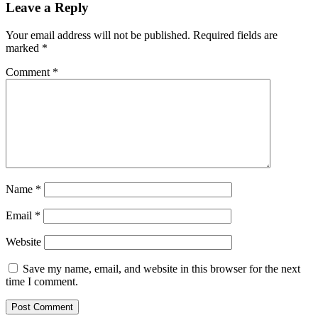
Leave a Reply
Your email address will not be published.
Required fields are
marked
*
Comment
*
Name
*
Email
*
Website
Save my name, email, and website in this browser for the next
time I comment.