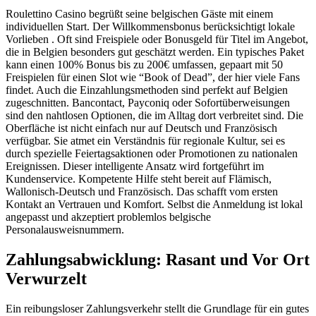
Roulettino Casino begrüßt seine belgischen Gäste mit einem
individuellen Start. Der Willkommensbonus berücksichtigt lokale
Vorlieben . Oft sind Freispiele oder Bonusgeld für Titel im Angebot,
die in Belgien besonders gut geschätzt werden. Ein typisches Paket
kann einen 100% Bonus bis zu 200€ umfassen, gepaart mit 50
Freispielen für einen Slot wie “Book of Dead”, der hier viele Fans
findet. Auch die Einzahlungsmethoden sind perfekt auf Belgien
zugeschnitten. Bancontact, Payconiq oder Sofortüberweisungen
sind den nahtlosen Optionen, die im Alltag dort verbreitet sind. Die
Oberfläche ist nicht einfach nur auf Deutsch und Französisch
verfügbar. Sie atmet ein Verständnis für regionale Kultur, sei es
durch spezielle Feiertagsaktionen oder Promotionen zu nationalen
Ereignissen. Dieser intelligente Ansatz wird fortgeführt im
Kundenservice. Kompetente Hilfe steht bereit auf Flämisch,
Wallonisch-Deutsch und Französisch. Das schafft vom ersten
Kontakt an Vertrauen und Komfort. Selbst die Anmeldung ist lokal
angepasst und akzeptiert problemlos belgische
Personalausweisnummern.
Zahlungsabwicklung: Rasant und Vor Ort
Verwurzelt
Ein reibungsloser Zahlungsverkehr stellt die Grundlage für ein gutes