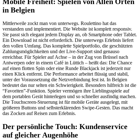
Mobile Freiheit: Spielen von Allen Orten
in Belgien
Mittlerweile zockt man von unterwegs. Roulettino hat das
verstanden und implementiert. Die Website ist komplett responsiv.
Sie passt sich elegant jedem Display an, ob Smartphone oder Tablet.
Ein Download ist nicht erforderlich. Die unterwegs Erlebnis liefert
den vollen Umfang. Das komplette Spielportfolio, die geschützten
Zahlungsmöglichkeiten und der Live-Support sind genauso
erreichbar. Für Spieler auf Achse – in der Zug von Brüssel nach
Antwerpen oder in einem Café in Lüttich – heißt das: Die Chance
auf einen flotten Spin oder eine Runde Blackjack ist jederzeit nur
einen Klick entfernt. Die Performance arbeitet flüssig und stabil,
unter der Voraussetzung die Netzverbindung fest ist. In Belgien
bedeutet das nur selten ein Schwierigkeit. Besonders hilfreich ist die
“Favoriten”-Funktion. Spieler vermögen ihre Lieblingsspiele auf
dem portablen Gerät hinterlegen und so schneller ausfindig machen.
Die Touchscreen-Steuerung ist für mobile Geräte ausgelegt, mit
größeren Buttons und selbsterklärenden Swipe-Gesten. Das macht
das Zocken auf Reisen zum Erlebnis.
Der persönliche Touch: Kundenservice
auf gleicher Augenhöhe