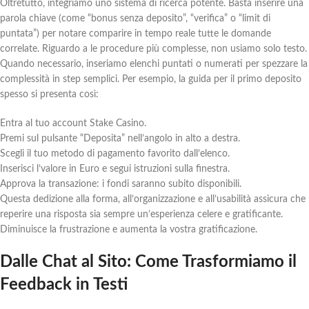
Oltretutto, integriamo uno sistema di ricerca potente. Basta inserire una
parola chiave (come “bonus senza deposito”, “verifica” o “limit di
puntata”) per notare comparire in tempo reale tutte le domande
correlate. Riguardo a le procedure più complesse, non usiamo solo testo.
Quando necessario, inseriamo elenchi puntati o numerati per spezzare la
complessità in step semplici. Per esempio, la guida per il primo deposito
spesso si presenta così:
Entra al tuo account Stake Casino.
Premi sul pulsante “Deposita” nell’angolo in alto a destra.
Scegli il tuo metodo di pagamento favorito dall’elenco.
Inserisci l’valore in Euro e segui istruzioni sulla finestra.
Approva la transazione: i fondi saranno subito disponibili.
Questa dedizione alla forma, all’organizzazione e all’usabilità assicura che
reperire una risposta sia sempre un’esperienza celere e gratificante.
Diminuisce la frustrazione e aumenta la vostra gratificazione.
Dalle Chat al Sito: Come Trasformiamo il
Feedback in Testi