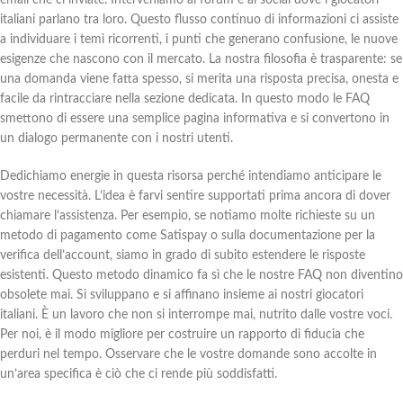
email che ci inviate. Interveniamo ai forum e ai social dove i giocatori
italiani parlano tra loro. Questo flusso continuo di informazioni ci assiste
a individuare i temi ricorrenti, i punti che generano confusione, le nuove
esigenze che nascono con il mercato. La nostra filosofia è trasparente: se
una domanda viene fatta spesso, si merita una risposta precisa, onesta e
facile da rintracciare nella sezione dedicata. In questo modo le FAQ
smettono di essere una semplice pagina informativa e si convertono in
un dialogo permanente con i nostri utenti.
Dedichiamo energie in questa risorsa perché intendiamo anticipare le
vostre necessità. L’idea è farvi sentire supportati prima ancora di dover
chiamare l’assistenza. Per esempio, se notiamo molte richieste su un
metodo di pagamento come Satispay o sulla documentazione per la
verifica dell’account, siamo in grado di subito estendere le risposte
esistenti. Questo metodo dinamico fa sì che le nostre FAQ non diventino
obsolete mai. Si sviluppano e si affinano insieme ai nostri giocatori
italiani. È un lavoro che non si interrompe mai, nutrito dalle vostre voci.
Per noi, è il modo migliore per costruire un rapporto di fiducia che
perduri nel tempo. Osservare che le vostre domande sono accolte in
un’area specifica è ciò che ci rende più soddisfatti.