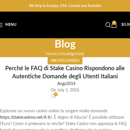
We Ship to Europe, USA, Canada and Australia
0
MENU
$
0.0
Blog
Home
Uncategorized
UNCATEGORIZED
Perché le FAQ di Stake Casino Rispondono alle
Autentiche Domande degli Utenti Italiani
Angy2014
On July 1, 2026
0
Esplorare un nuovo casinò online fa sorgere molte domande
https://stakecasinoo.net/it-it/
. È degno di fiducia? È possibile utilizzare
l’Euro? Come si prelevano le vincite? Stake Casino non apprezza le FAQ