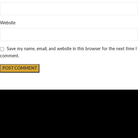
Website
Save my name, email, and website in this browser for the next time I
comment.