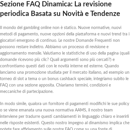
Sezione FAQ Dinamica: La revisione
periodica Basata su Novità e Tendenze
Il mondo del gambling online non è statico. Nuove normative, nuovi
metodi di pagamento, nuove opzioni della piattaforma e nuovi trend tra i
giocatori emergono di continuo. Le nostre Domande Frequenti non
possono restare indietro. Abbiamo un processo di revisione e
aggiornamento mensile. Valutiamo le statistiche di uso della pagina (quali
domande ricevono più clic? Quali argomenti sono più cercati?) e
confrontiamo questi dati con le novità interne ed esterne. Quando
lanciamo una promozione studiata per il mercato italiano, ad esempio un
torneo di slot a tema o un bonus cashback speciale, integriamo subito le
FAQ con una sezione apposita. Chiariamo termini, condizioni e
meccaniche di partecipazione.
In modo simile, qualora un fornitore di pagamenti modifichi le sue policy
o se viene emanata una nuova normativa AAMS, il nostro team
interviene per tradurre questi cambiamenti in linguaggio chiaro e inserirli
nelle risposte esistenti. Questo nostro impegno al dinamismo implica che
potete fare affidamento sulle nostre FAQ come su una fonte di