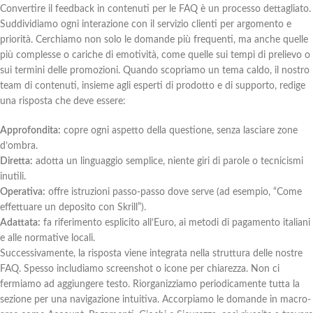
Convertire il feedback in contenuti per le FAQ è un processo dettagliato.
Suddividiamo ogni interazione con il servizio clienti per argomento e
priorità. Cerchiamo non solo le domande più frequenti, ma anche quelle
più complesse o cariche di emotività, come quelle sui tempi di prelievo o
sui termini delle promozioni. Quando scopriamo un tema caldo, il nostro
team di contenuti, insieme agli esperti di prodotto e di supporto, redige
una risposta che deve essere:
Approfondita:
copre ogni aspetto della questione, senza lasciare zone
d’ombra.
Diretta:
adotta un linguaggio semplice, niente giri di parole o tecnicismi
inutili.
Operativa:
offre istruzioni passo-passo dove serve (ad esempio, “Come
effettuare un deposito con Skrill”).
Adattata:
fa riferimento esplicito all’Euro, ai metodi di pagamento italiani
e alle normative locali.
Successivamente, la risposta viene integrata nella struttura delle nostre
FAQ. Spesso includiamo screenshot o icone per chiarezza. Non ci
fermiamo ad aggiungere testo. Riorganizziamo periodicamente tutta la
sezione per una navigazione intuitiva. Accorpiamo le domande in macro-