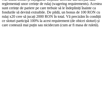
reglementați unor cerințe de rulaj (wagering requirements). Acestea
sunt cerințe de pariere pe care trebuie să le îndepliniți înainte ca
fondurile să devină extraibile. De pildă, un bonus de 100 RON cu
rulaj x20 cere să jucați 2000 RON în total. Vă precizăm în condiții
ce sloturi participă 100% la acest requirement (de obicei sloturi) și
care contează mai puțin sau nicidecum (cum ar fi masa de ruletă).