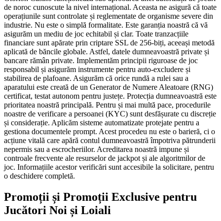
de noroc cunoscute la nivel internațional. Aceasta ne asigură că toate
operațiunile sunt controlate și reglementate de organisme severe din
industrie. Nu este o simplă formalitate. Este garanția noastră că vă
asigurăm un mediu de joc echitabil și clar. Toate tranzacțiile
financiare sunt apărate prin criptare SSL de 256-biți, aceeași metodă
aplicată de băncile globale. Astfel, datele dumneavoastră private și
bancare rămân private. Implementăm principii riguroase de joc
responsabil și asigurăm instrumente pentru auto-excludere și
stabilirea de plafoane. Asigurăm că orice rundă a rulei sau a
aparatului este creată de un Generator de Numere Aleatoare (RNG)
certificat, testat autonom pentru justețe. Protecția dumneavoastră este
prioritatea noastră principală. Pentru și mai multă pace, procedurile
noastre de verificare a persoanei (KYC) sunt desfășurate cu discreție
și considerație. Aplicăm sisteme automatizate protejate pentru a
gestiona documentele prompt. Acest procedeu nu este o barieră, ci o
acțiune vitală care apără contul dumneavoastră împotriva pătrunderii
nepermis sau a escrocheriilor. Acreditarea noastră impune și
controale frecvente ale resurselor de jackpot și ale algoritmilor de
joc. Informațiile acestor verificări sunt accesibile la solicitare, pentru
o deschidere completă.
Promoții și Promoții Exclusive pentru
Jucători Noi și Loiali