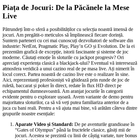
Piața de Jocuri: De la Păcănele la Mese
Live
Pătrundeți într-o sferă a posibilităților cu selecția noastră imensă de
jocuri. Am pregătit-o meticulos să împlinească fiecare dorință.
Suntem parteneri cu cei mai cunoscuți dezvoltatori de software din
industrie: NetEnt, Pragmatic Play, Play’n GO și Evolution. De la ei
prezentăm grafică de excepție, istorii fascinante și sisteme de joc
moderne. Căutați emoție în sloturile cu jackpot progresiv? Ori
apreciați experiența clasică a blackjack-ului? Eventual vă interesează
atmosfera veridică a unui cazino real de pe masa live. Ați nimerit în
locul corect. Partea noastră de cazino live este o realizare în sine.
Aici, reprezentanți profesioniști vă ghidează prin runde de joc de
ruletă, baccarat și poker în direct, redate în flux HD direct pe
echipamentul dumneavoastră. Am aranjat jocurile în categorii
evidente pentru o explorare ușoară. Avem variante de demo pentru
majoritatea sloturilor, ca să vă veți putea familiariza anterior de a
juca cu bani reali. Pentru a vă ajuta mai bine, vă arătăm câteva dintre
grupurile noastre esențiale:
Aparate Video și Standard:
De pe aventurile grandioase în
“Gates of Olympus” până la fructelele clasice, găsiți mii de
jocuri. Acestea se prezintă cu linii de câștig variate, ture bonus