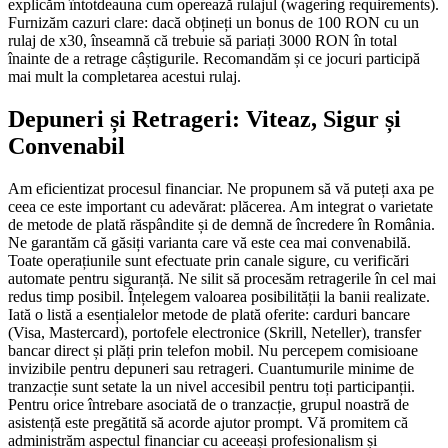
explicăm întotdeauna cum operează rulajul (wagering requirements).
Furnizăm cazuri clare: dacă obțineți un bonus de 100 RON cu un
rulaj de x30, înseamnă că trebuie să pariați 3000 RON în total
înainte de a retrage câștigurile. Recomandăm și ce jocuri participă
mai mult la completarea acestui rulaj.
Depuneri și Retrageri: Viteaz, Sigur și
Convenabil
Am eficientizat procesul financiar. Ne propunem să vă puteți axa pe
ceea ce este important cu adevărat: plăcerea. Am integrat o varietate
de metode de plată răspândite și de demnă de încredere în România.
Ne garantăm că găsiți varianta care vă este cea mai convenabilă.
Toate operațiunile sunt efectuate prin canale sigure, cu verificări
automate pentru siguranță. Ne silit să procesăm retragerile în cel mai
redus timp posibil. Înțelegem valoarea posibilității la banii realizate.
Iată o listă a esențialelor metode de plată oferite: carduri bancare
(Visa, Mastercard), portofele electronice (Skrill, Neteller), transfer
bancar direct și plăți prin telefon mobil. Nu percepem comisioane
invizibile pentru depuneri sau retrageri. Cuantumurile minime de
tranzacție sunt setate la un nivel accesibil pentru toți participanții.
Pentru orice întrebare asociată de o tranzacție, grupul noastră de
asistență este pregătită să acorde ajutor prompt. Vă promitem că
administrăm aspectul financiar cu aceeași profesionalism și