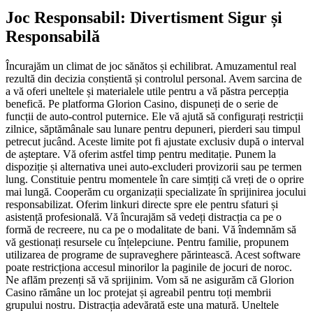
Joc Responsabil: Divertisment Sigur și
Responsabilă
Încurajăm un climat de joc sănătos și echilibrat. Amuzamentul real
rezultă din decizia conștientă și controlul personal. Avem sarcina de
a vă oferi uneltele și materialele utile pentru a vă păstra percepția
benefică. Pe platforma Glorion Casino, dispuneți de o serie de
funcții de auto-control puternice. Ele vă ajută să configurați restricții
zilnice, săptămânale sau lunare pentru depuneri, pierderi sau timpul
petrecut jucând. Aceste limite pot fi ajustate exclusiv după o interval
de așteptare. Vă oferim astfel timp pentru meditație. Punem la
dispoziție și alternativa unei auto-excluderi provizorii sau pe termen
lung. Constituie pentru momentele în care simțiți că vreți de o oprire
mai lungă. Cooperăm cu organizații specializate în sprijinirea jocului
responsabilizat. Oferim linkuri directe spre ele pentru sfaturi și
asistență profesională. Vă încurajăm să vedeți distracția ca pe o
formă de recreere, nu ca pe o modalitate de bani. Vă îndemnăm să
vă gestionați resursele cu înțelepciune. Pentru familie, propunem
utilizarea de programe de supraveghere părintească. Acest software
poate restricționa accesul minorilor la paginile de jocuri de noroc.
Ne aflăm prezenți să vă sprijinim. Vom să ne asigurăm că Glorion
Casino rămâne un loc protejat și agreabil pentru toți membrii
grupului nostru. Distracția adevărată este una matură. Uneltele