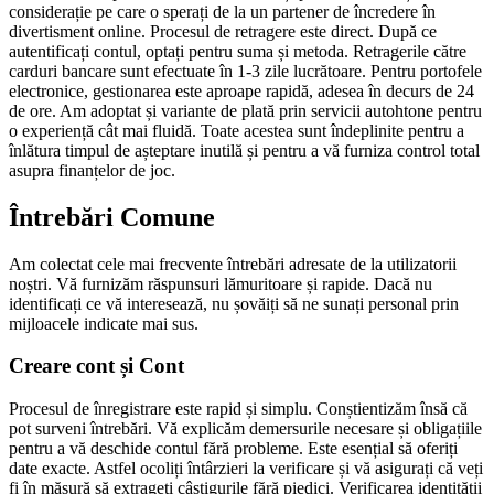
considerație pe care o sperați de la un partener de încredere în
divertisment online. Procesul de retragere este direct. După ce
autentificați contul, optați pentru suma și metoda. Retragerile către
carduri bancare sunt efectuate în 1-3 zile lucrătoare. Pentru portofele
electronice, gestionarea este aproape rapidă, adesea în decurs de 24
de ore. Am adoptat și variante de plată prin servicii autohtone pentru
o experiență cât mai fluidă. Toate acestea sunt îndeplinite pentru a
înlătura timpul de așteptare inutilă și pentru a vă furniza control total
asupra finanțelor de joc.
Întrebări Comune
Am colectat cele mai frecvente întrebări adresate de la utilizatorii
noștri. Vă furnizăm răspunsuri lămuritoare și rapide. Dacă nu
identificați ce vă interesează, nu șovăiți să ne sunați personal prin
mijloacele indicate mai sus.
Creare cont și Cont
Procesul de înregistrare este rapid și simplu. Conștientizăm însă că
pot surveni întrebări. Vă explicăm demersurile necesare și obligațiile
pentru a vă deschide contul fără probleme. Este esențial să oferiți
date exacte. Astfel ocoliți întârzieri la verificare și vă asigurați că veți
fi în măsură să extrageți câștigurile fără piedici. Verificarea identității