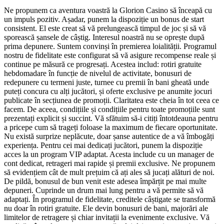
Ne propunem ca aventura voastră la Glorion Casino să înceapă cu
un impuls pozitiv. Așadar, punem la dispoziție un bonus de start
consistent. El este creat să vă prelungească timpul de joc și să vă
sporească șansele de câștig. Interesul noastră nu se oprește după
prima depunere. Suntem convinși în premierea loialității. Programul
nostru de fidelitate este configurat să vă asigure recompense reale și
continue pe măsură ce progresați. Acestea includ: rotiri gratuite
hebdomadare în funcție de nivelul de activitate, bonusuri de
redepunere cu termeni juste, turnee cu premii în bani gheată unde
puteți concura cu alți jucători, și oferte exclusive pe anumite jocuri
publicate în secțiunea de promoții. Claritatea este cheia în tot ceea ce
facem. De aceea, condițiile și condițiile pentru toate promoțiile sunt
prezentați explicit și succint. Vă sfătuim să-i citiți întotdeauna pentru
a pricepe cum să trageți foloase la maximum de fiecare oportunitate.
Nu există surprize neplăcute, doar șanse autentice de a vă îmbogăți
experiența. Pentru cei mai dedicați jucători, punem la dispoziție
acces la un program VIP adaptat. Acesta include cu un manager de
cont dedicat, retrageri mai rapide și premii exclusive. Ne propunem
să evidențiem cât de mult prețuim că ați ales să jucați alături de noi.
De pildă, bonusul de bun venit este adesea împărțit pe mai multe
depuneri. Cuprinde un drum mai lung pentru a vă permite să vă
adaptați. În programul de fidelitate, creditele câștigate se transformă
nu doar în rotiri gratuite. Ele devin bonusuri de bani, majorări ale
limitelor de retragere și chiar invitații la evenimente exclusive. Vă