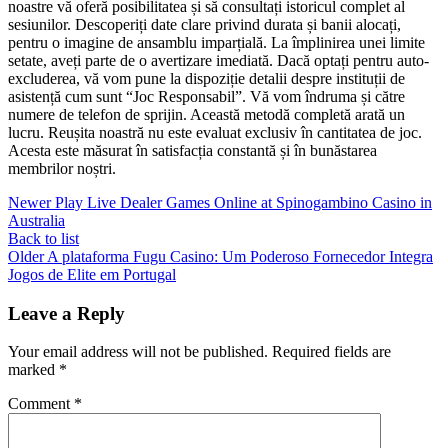
noastre vă oferă posibilitatea și să consultați istoricul complet al
sesiunilor. Descoperiți date clare privind durata și banii alocați,
pentru o imagine de ansamblu imparțială. La împlinirea unei limite
setate, aveți parte de o avertizare imediată. Dacă optați pentru auto-
excluderea, vă vom pune la dispoziție detalii despre instituții de
asistență cum sunt “Joc Responsabil”. Vă vom îndruma și către
numere de telefon de sprijin. Această metodă completă arată un
lucru. Reușita noastră nu este evaluat exclusiv în cantitatea de joc.
Acesta este măsurat în satisfacția constantă și în bunăstarea
membrilor noștri.
Newer
Play Live Dealer Games Online at Spinogambino Casino in
Australia
Back to list
Older
A plataforma Fugu Casino: Um Poderoso Fornecedor Integra
Jogos de Elite em Portugal
Leave a Reply
Your email address will not be published.
Required fields are
marked
*
Comment
*