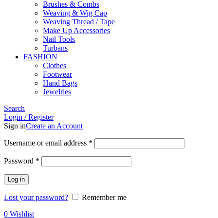
Brushes & Combs
Weaving & Wig Cap
Weaving Thread / Tape
Make Up Accessories
Nail Tools
Turbans
FASHION
Clothes
Footwear
Hand Bags
Jewelries
Search
Login / Register
Sign in
Create an Account
Required
Username or email address
*
Required
Password
*
Log in
Lost your password?
Remember me
0
Wishlist