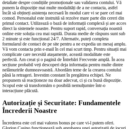
detaliate despre condițiile promoționale sau validarea contului. Vă
punem la dispoziție mai multe modalități de a ne contacta, astfel
încât să obțineți asistența necesară în modul care vi se pare cel mai
comod. Personalul este instruită să rezolve mare parte din cereri din
primul contact. Utilizează o bază de informații complexă și are acces
direct la sistemele noastre. Pentru suport rapid, conversația noastră
online este soluția cea mai rapidă. Durata medie de răspuns sunt sub
2 minute și este funcțional 24/7. Alternativ, puteți completa
formularul de contact de pe site pentru a ne expedia un mesaj amplu.
Vă vom contacta prin e-mail în cel mai scurt timp. Pentru situații mai
complicate care necesită atașamente, această modalitate este
perfectă. Am creat și o pagină de Întrebări Frecvente amplă. În acea
secțiune probabil veți descoperi deja informația pentru multe dintre
nelămuririle dumneavoastră. Abordăm teme de la crearea contului
până la retrageri. Investim constant în pregătirea echipei. Ne
propunem să reacționeze nu doar adecvat, ci și cu bună dispoziție.
Scopul este să transformăm o posibilă nemulțumire într-o
interacțiune plăcută.
Autorizație și Securitate: Fundamentele
Încrederii Noastre
Încrederea este cel mai valoros bonus pe care vi-l putem oferi.
Glorion Casino funcționează sub aprobarea unei autorizații de jocuri