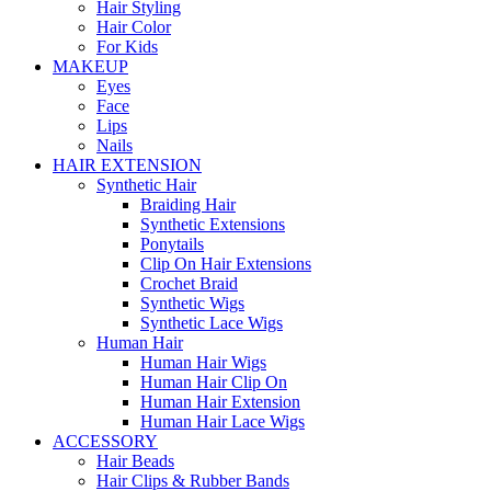
Hair Styling
Hair Color
For Kids
MAKEUP
Eyes
Face
Lips
Nails
HAIR EXTENSION
Synthetic Hair
Braiding Hair
Synthetic Extensions
Ponytails
Clip On Hair Extensions
Crochet Braid
Synthetic Wigs
Synthetic Lace Wigs
Human Hair
Human Hair Wigs
Human Hair Clip On
Human Hair Extension
Human Hair Lace Wigs
ACCESSORY
Hair Beads
Hair Clips & Rubber Bands