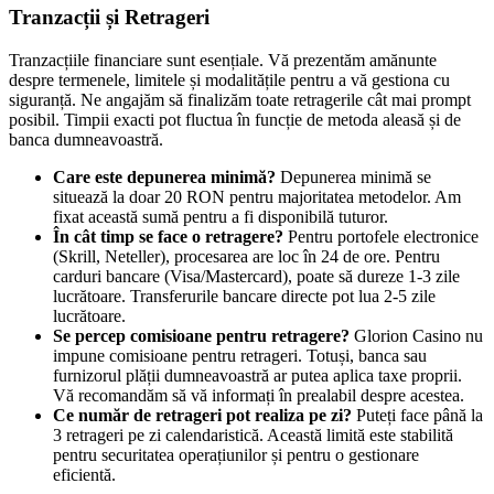
Tranzacții și Retrageri
Tranzacțiile financiare sunt esențiale. Vă prezentăm amănunte
despre termenele, limitele și modalitățile pentru a vă gestiona cu
siguranță. Ne angajăm să finalizăm toate retragerile cât mai prompt
posibil. Timpii exacti pot fluctua în funcție de metoda aleasă și de
banca dumneavoastră.
Care este depunerea minimă?
Depunerea minimă se
situează la doar 20 RON pentru majoritatea metodelor. Am
fixat această sumă pentru a fi disponibilă tuturor.
În cât timp se face o retragere?
Pentru portofele electronice
(Skrill, Neteller), procesarea are loc în 24 de ore. Pentru
carduri bancare (Visa/Mastercard), poate să dureze 1-3 zile
lucrătoare. Transferurile bancare directe pot lua 2-5 zile
lucrătoare.
Se percep comisioane pentru retragere?
Glorion Casino nu
impune comisioane pentru retrageri. Totuși, banca sau
furnizorul plății dumneavoastră ar putea aplica taxe proprii.
Vă recomandăm să vă informați în prealabil despre acestea.
Ce număr de retrageri pot realiza pe zi?
Puteți face până la
3 retrageri pe zi calendaristică. Această limită este stabilită
pentru securitatea operațiunilor și pentru o gestionare
eficientă.