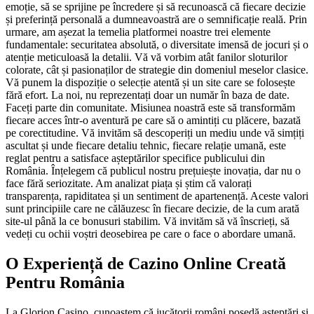
emoție, să se sprijine pe încredere și să recunoască că fiecare decizie
și preferință personală a dumneavoastră are o semnificație reală. Prin
urmare, am așezat la temelia platformei noastre trei elemente
fundamentale: securitatea absolută, o diversitate imensă de jocuri și o
atenție meticuloasă la detalii. Vă vă vorbim atât fanilor sloturilor
colorate, cât și pasionaților de strategie din domeniul meselor clasice.
Vă punem la dispoziție o selecție atentă și un site care se folosește
fără efort. La noi, nu reprezentați doar un număr în baza de date.
Faceți parte din comunitate. Misiunea noastră este să transformăm
fiecare acces într-o aventură pe care să o amintiți cu plăcere, bazată
pe corectitudine. Vă invităm să descoperiți un mediu unde vă simțiți
ascultat și unde fiecare detaliu tehnic, fiecare relație umană, este
reglat pentru a satisface așteptărilor specifice publicului din
România. Înțelegem că publicul nostru prețuiește inovația, dar nu o
face fără seriozitate. Am analizat piața și știm că valorați
transparența, rapiditatea și un sentiment de apartenență. Aceste valori
sunt principiile care ne călăuzesc în fiecare decizie, de la cum arată
site-ul până la ce bonusuri stabilim. Vă invităm să vă înscrieți, să
vedeți cu ochii voștri deosebirea pe care o face o abordare umană.
O Experiență de Cazino Online Creată
Pentru România
La Glorion Casino, cunoaștem că jucătorii români posedă așteptări și