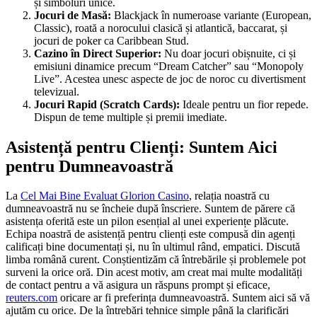
și simboluri unice.
Jocuri de Masă:
Blackjack în numeroase variante (European,
Classic), roată a norocului clasică și atlantică, baccarat, și
jocuri de poker ca Caribbean Stud.
Cazino în Direct Superior:
Nu doar jocuri obișnuite, ci și
emisiuni dinamice precum “Dream Catcher” sau “Monopoly
Live”. Acestea unesc aspecte de joc de noroc cu divertisment
televizual.
Jocuri Rapid (Scratch Cards):
Ideale pentru un fior repede.
Dispun de teme multiple și premii imediate.
Asistență pentru Clienți: Suntem Aici
pentru Dumneavoastră
La
Cel Mai Bine Evaluat Glorion Casino
, relația noastră cu
dumneavoastră nu se încheie după înscriere. Suntem de părere că
asistența oferită este un pilon esențial al unei experiențe plăcute.
Echipa noastră de asistență pentru clienți este compusă din agenți
calificați bine documentați și, nu în ultimul rând, empatici. Discută
limba română curent. Conștientizăm că întrebările și problemele pot
surveni la orice oră. Din acest motiv, am creat mai multe modalități
de contact pentru a vă asigura un răspuns prompt și eficace,
reuters.com
oricare ar fi preferința dumneavoastră. Suntem aici să vă
ajutăm cu orice. De la întrebări tehnice simple până la clarificări