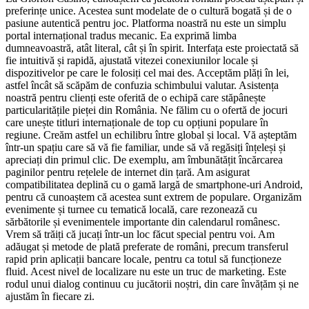
preferințe unice. Acestea sunt modelate de o cultură bogată și de o
pasiune autentică pentru joc. Platforma noastră nu este un simplu
portal internațional tradus mecanic. Ea exprimă limba
dumneavoastră, atât literal, cât și în spirit. Interfața este proiectată să
fie intuitivă și rapidă, ajustată vitezei conexiunilor locale și
dispozitivelor pe care le folosiți cel mai des. Acceptăm plăți în lei,
astfel încât să scăpăm de confuzia schimbului valutar. Asistența
noastră pentru clienți este oferită de o echipă care stăpânește
particularitățile pieței din România. Ne fălim cu o ofertă de jocuri
care unește titluri internaționale de top cu opțiuni populare în
regiune. Creăm astfel un echilibru între global și local. Vă așteptăm
într-un spațiu care să vă fie familiar, unde să vă regăsiți înțeleși și
apreciați din primul clic. De exemplu, am îmbunătățit încărcarea
paginilor pentru rețelele de internet din țară. Am asigurat
compatibilitatea deplină cu o gamă largă de smartphone-uri Android,
pentru că cunoaștem că acestea sunt extrem de populare. Organizăm
evenimente și turnee cu tematică locală, care rezonează cu
sărbătorile și evenimentele importante din calendarul românesc.
Vrem să trăiți că jucați într-un loc făcut special pentru voi. Am
adăugat și metode de plată preferate de români, precum transferul
rapid prin aplicații bancare locale, pentru ca totul să funcționeze
fluid. Acest nivel de localizare nu este un truc de marketing. Este
rodul unui dialog continuu cu jucătorii noștri, din care învățăm și ne
ajustăm în fiecare zi.