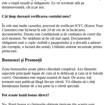
este o etapă uzuală și obligatorie. Ea vă ocrotește atât pe
dumneavoastră, cât și pe noi.
Cât timp durează verificarea contului meu?
În cele mai multe cazurilor, procesul de verificare KYC (Know Your
Customer) este încheiat în sub 24 de ore de la încărcarea
documentelor. Durata este condiționată și de cantitatea de cereri din
acel moment. Ne străduim să fie cât mai rapid. Documentele
obligatorii sunt o copie vizibilă a pașaportului și o dovadă a adresei
(de exemplu, o factură din urmă). Utilizăm sisteme securizate pentru
prelucrare.
Bonusuri și Promoții
Zona bonusurilor poate părea câteodată complexă. Aici lămurim
aspectele principale legate de cum să le deblocați și cum să le folosiți
corect. Onestitatea este regula noastră de bază. De aceea, toți
termenii sunt publicați lângă fiecare ofertă. Vă sfătuim să-i citiți
întotdeauna înainte de a lua parte la o ofertă specială.
Pot scoate banii bonus direct?
Nu. Banii bonus și câștigurile obținute derivate din aceștia sunt