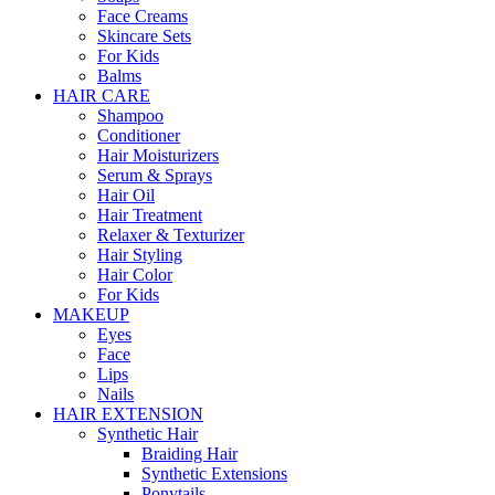
Face Creams
Skincare Sets
For Kids
Balms
HAIR CARE
Shampoo
Conditioner
Hair Moisturizers
Serum & Sprays
Hair Oil
Hair Treatment
Relaxer & Texturizer
Hair Styling
Hair Color
For Kids
MAKEUP
Eyes
Face
Lips
Nails
HAIR EXTENSION
Synthetic Hair
Braiding Hair
Synthetic Extensions
Ponytails