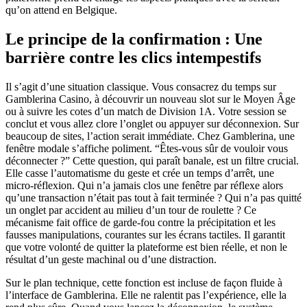
qu’on attend en Belgique.
Le principe de la confirmation : Une
barrière contre les clics intempestifs
Il s’agit d’une situation classique. Vous consacrez du temps sur
Gamblerina Casino, à découvrir un nouveau slot sur le Moyen Âge
ou à suivre les cotes d’un match de Division 1A. Votre session se
conclut et vous allez clore l’onglet ou appuyer sur déconnexion. Sur
beaucoup de sites, l’action serait immédiate. Chez Gamblerina, une
fenêtre modale s’affiche poliment. “Êtes-vous sûr de vouloir vous
déconnecter ?” Cette question, qui paraît banale, est un filtre crucial.
Elle casse l’automatisme du geste et crée un temps d’arrêt, une
micro-réflexion. Qui n’a jamais clos une fenêtre par réflexe alors
qu’une transaction n’était pas tout à fait terminée ? Qui n’a pas quitté
un onglet par accident au milieu d’un tour de roulette ? Ce
mécanisme fait office de garde-fou contre la précipitation et les
fausses manipulations, courantes sur les écrans tactiles. Il garantit
que votre volonté de quitter la plateforme est bien réelle, et non le
résultat d’un geste machinal ou d’une distraction.
Sur le plan technique, cette fonction est incluse de façon fluide à
l’interface de Gamblerina. Elle ne ralentit pas l’expérience, elle la