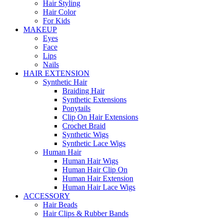
Hair Styling
Hair Color
For Kids
MAKEUP
Eyes
Face
Lips
Nails
HAIR EXTENSION
Synthetic Hair
Braiding Hair
Synthetic Extensions
Ponytails
Clip On Hair Extensions
Crochet Braid
Synthetic Wigs
Synthetic Lace Wigs
Human Hair
Human Hair Wigs
Human Hair Clip On
Human Hair Extension
Human Hair Lace Wigs
ACCESSORY
Hair Beads
Hair Clips & Rubber Bands