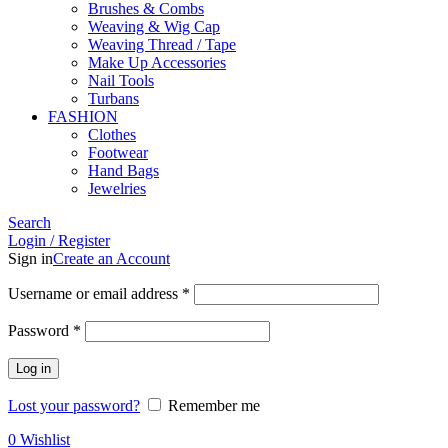
Brushes & Combs
Weaving & Wig Cap
Weaving Thread / Tape
Make Up Accessories
Nail Tools
Turbans
FASHION
Clothes
Footwear
Hand Bags
Jewelries
Search
Login / Register
Sign in
Create an Account
Required
Username or email address
*
Required
Password
*
Log in
Lost your password?
Remember me
0
Wishlist