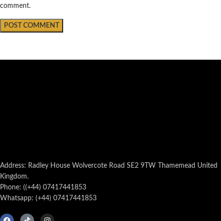
comment.
Address: Radley House Wolvercote Road SE2 9TW Thamemead United
Kingdom.
Phone: ((+44) 07417441853
Whatsapp: (+44) 07417441853