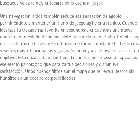
búsqueda veloz te deja enfocarte en lo esencial: jugar.
Una navegación nítida también reduce esa sensación de agobio,
permitiéndote a mantener un ritmo de juego ágil y entretenido. Cuando
localizas tu tragaperras favorita en segundos o encuentras una nueva
que va con tu estado de ánimo, sintonizas mejor con el sitio. En mi caso,
usar los filtros de Cowboy Spin Casino de forma constante ha hecho mis
sesiones más intencionadas y gratas. Ya no voy a la deriva; busco con un
objetivo. Esta eficacia también frena la parálisis por exceso de opciones,
ese efecto psicológico que paraliza tus decisiones y disminuye
satisfacción. Unos buenos filtros son el mapa que te lleva al tesoro sin
hundirte en un océano de posibilidades.