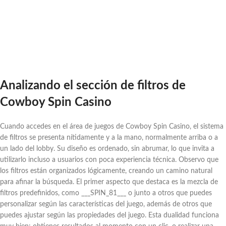
Analizando el sección de filtros de
Cowboy Spin Casino
Cuando accedes en el área de juegos de Cowboy Spin Casino, el sistema
de filtros se presenta nítidamente y a la mano, normalmente arriba o a
un lado del lobby. Su diseño es ordenado, sin abrumar, lo que invita a
utilizarlo incluso a usuarios con poca experiencia técnica. Observo que
los filtros están organizados lógicamente, creando un camino natural
para afinar la búsqueda. El primer aspecto que destaca es la mezcla de
filtros predefinidos, como ___SPIN_81___ o junto a otros que puedes
personalizar según las características del juego, además de otros que
puedes ajustar según las propiedades del juego. Esta dualidad funciona