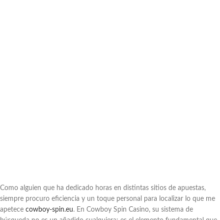
Como alguien que ha dedicado horas en distintas sitios de apuestas,
siempre procuro eficiencia y un toque personal para localizar lo que me
apetece
cowboy-spin.eu
. En Cowboy Spin Casino, su sistema de