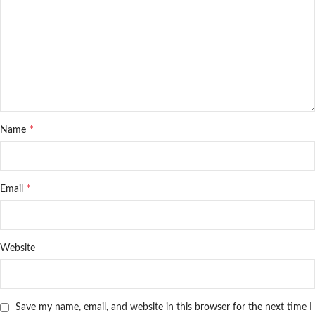
*
Name
*
Email
Website
Save my name, email, and website in this browser for the next time I