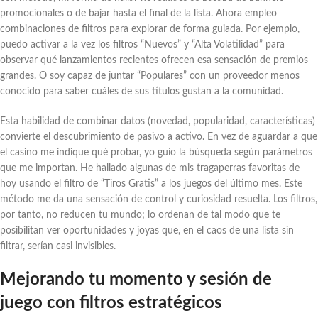
promocionales o de bajar hasta el final de la lista. Ahora empleo
combinaciones de filtros para explorar de forma guiada. Por ejemplo,
puedo activar a la vez los filtros “Nuevos” y “Alta Volatilidad” para
observar qué lanzamientos recientes ofrecen esa sensación de premios
grandes. O soy capaz de juntar “Populares” con un proveedor menos
conocido para saber cuáles de sus títulos gustan a la comunidad.
Esta habilidad de combinar datos (novedad, popularidad, características)
convierte el descubrimiento de pasivo a activo. En vez de aguardar a que
el casino me indique qué probar, yo guío la búsqueda según parámetros
que me importan. He hallado algunas de mis tragaperras favoritas de
hoy usando el filtro de “Tiros Gratis” a los juegos del último mes. Este
método me da una sensación de control y curiosidad resuelta. Los filtros,
por tanto, no reducen tu mundo; lo ordenan de tal modo que te
posibilitan ver oportunidades y joyas que, en el caos de una lista sin
filtrar, serían casi invisibles.
Mejorando tu momento y sesión de
juego con filtros estratégicos