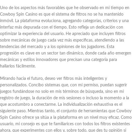
Uno de los aspectos más favorables que he observado en mi tiempo en
Cowboy Spin Casino es que el sistema de filtros no se ha mantenido
inmóvil. La plataforma evoluciona, agregando categorías, criterios y una
interfaz más depurada con el tiempo. Esto refleja un dedicación con
optimizar la experiencia del usuario. He apreciado que incluyen filtros
sobre mecánicas de juego cada vez más específicas, atendiendo a las
tendencias del mercado y a los opiniones de los jugadores. Esta
progresión es clave en un sector tan dinámico, donde cada año emergen
mecánicas y estilos innovadores que precisan una categoría para
hallarlos fácilmente.
Mirando hacia el futuro, deseo ver filtros más inteligentes y
personalizados. Concibo sistemas que, con mi permiso, puedan sugerir
juegos fundándose no solo en mis términos de búsqueda, sino en mi
registro de juego, la duración de mis sesiones o incluso la momento a la
que acostumbro a conectarme. La individualización exhaustiva es el
siguiente paso. Mientras tanto, el conjunto de herramientas que Cowboy
Spin Casino ofrece ya sitúa a la plataforma en un nivel muy eficaz. Como
usuario, mi consejo es que te familiarices con todos los filtros existentes
ahora, que experimentes con ellos y, sobre todo, que des tu opinión si