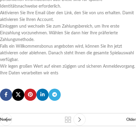
Identitätsnachweise erforderlich.
Aktivieren Sie Ihre Email über den Link, den Sie von uns erhalten. Damit
aktivieren Sie Ihren Account.
Einloggen und wechseln Sie zum Zahlungsbereich, um Ihre erste
Einzahlung vorzunehmen. Wählen Sie dann hier Ihre präferierte
Zahlungsmethode.
Falls ein Willkommensbonus angeboten wird, können Sie ihn jetzt
aktivieren oder ablehnen. Danach steht Ihnen die gesamte Spielauswahl
verfügbar.
Wir legen großen Wert auf einen zügigen und sicheren Anmeldevorgang.
Ihre Daten verarbeiten wir ents
Newer
Older