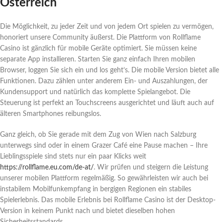
Österreich
Die Möglichkeit, zu jeder Zeit und von jedem Ort spielen zu vermögen,
honoriert unsere Community äußerst. Die Plattform von Rollflame
Casino ist gänzlich für mobile Geräte optimiert. Sie müssen keine
separate App installieren. Starten Sie ganz einfach Ihren mobilen
Browser, loggen Sie sich ein und los geht’s. Die mobile Version bietet alle
Funktionen. Dazu zählen unter anderem Ein- und Auszahlungen, der
Kundensupport und natürlich das komplette Spielangebot. Die
Steuerung ist perfekt an Touchscreens ausgerichtet und läuft auch auf
älteren Smartphones reibungslos.
Ganz gleich, ob Sie gerade mit dem Zug von Wien nach Salzburg
unterwegs sind oder in einem Grazer Café eine Pause machen – Ihre
Lieblingsspiele sind stets nur ein paar Klicks weit
https://rollflame.eu.com/de-at/
. Wir prüfen und steigern die Leistung
unserer mobilen Plattform regelmäßig. So gewährleisten wir auch bei
instabilem Mobilfunkempfang in bergigen Regionen ein stabiles
Spielerlebnis. Das mobile Erlebnis bei Rollflame Casino ist der Desktop-
Version in keinem Punkt nach und bietet dieselben hohen