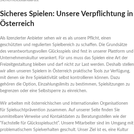
Sicherheitsstandards.
Sicheres Spielen: Unsere Verpflichtung in
Österreich
Als lizenzierter Anbieter sehen wir es als unsere Pflicht, einen
geschützten und regulierten Spielbereich zu schaffen. Die Grundsätze
des verantwortungsvollen Glücksspiels sind fest in unserer Plattform und
Unternehmenskultur verankert. Für uns muss das Spielen eine Art der
Freizeitgestaltung bleiben und darf nicht zur Last werden. Deshalb stellen
wir allen unseren Spielern in Österreich praktische Tools zur Verfügung,
mit denen sie ihre Spielaktivität selbst kontrollieren können. Dazu
gehören die Option, Einzahlungslimits zu bestimmen, Spielsitzungen zu
begrenzen oder eine Selbstsperre zu einreichen.
Wir arbeiten mit österreichischen und internationalen Organisationen
für Spielsuchtprävention zusammen. Auf unserer Seite finden Sie
unmittelbare Verweise und Kontaktdaten zu Beratungsstellen wie der
“Fachstelle für Glücksspielsucht”. Unsere Mitarbeiter sind im Umgang mit
problematischem Spielverhalten geschult. Unser Ziel ist es, eine Kultur