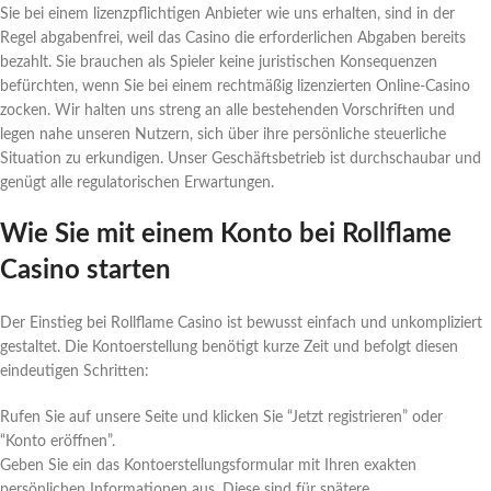
Sie bei einem lizenzpflichtigen Anbieter wie uns erhalten, sind in der
Regel abgabenfrei, weil das Casino die erforderlichen Abgaben bereits
bezahlt. Sie brauchen als Spieler keine juristischen Konsequenzen
befürchten, wenn Sie bei einem rechtmäßig lizenzierten Online-Casino
zocken. Wir halten uns streng an alle bestehenden Vorschriften und
legen nahe unseren Nutzern, sich über ihre persönliche steuerliche
Situation zu erkundigen. Unser Geschäftsbetrieb ist durchschaubar und
genügt alle regulatorischen Erwartungen.
Wie Sie mit einem Konto bei Rollflame
Casino starten
Der Einstieg bei Rollflame Casino ist bewusst einfach und unkompliziert
gestaltet. Die Kontoerstellung benötigt kurze Zeit und befolgt diesen
eindeutigen Schritten:
Rufen Sie auf unsere Seite und klicken Sie “Jetzt registrieren” oder
“Konto eröffnen”.
Geben Sie ein das Kontoerstellungsformular mit Ihren exakten
persönlichen Informationen aus. Diese sind für spätere