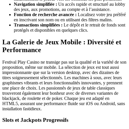
Navigation simplifiée :
Un accès rapide et structuré au lobby
des jeux, aux promotions, au compte et à l’assistance.
Fonction de recherche avancée :
Localisez votre jeu préféré
en inscrivant son nom ou en utilisant des filtres malins.
Transactions simplifiées :
Le dépôt et le retrait de fonds sont
protégés et disponibles en quelques clics.
La Galerie de Jeux Mobile : Diversité et
Performance
Festival Play Casino ne transige pas sur la qualité et la variété de son
proposition, même sur mobile. La sélection de jeux est tout aussi
impressionnante que sur la version desktop, avec des dizaines de
titres soigneusement sélectionnés. Les machines à sous, avec leurs
graphismes vibrants et leurs fonctionnalités innovantes, y prennent
une place de choix. Les passionnés de jeux de table classiques
trouveront également leur bonheur avec de diverses variantes de
blackjack, de roulette et de poker. Chaque jeu est adapté en
HTML5, assurant une performance fluide sur iOS ou Android, sans
installation fastidieux.
Slots et Jackpots Progressifs