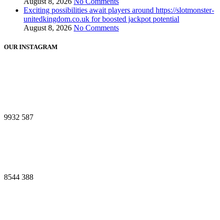
August 8, 2026
No Comments
Exciting possibilities await players around https://slotmonster-
unitedkingdom.co.uk for boosted jackpot potential
August 8, 2026
No Comments
OUR INSTAGRAM
9932
587
8544
388