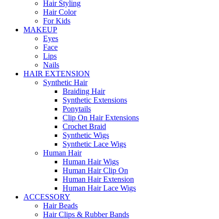
Hair Styling
Hair Color
For Kids
MAKEUP
Eyes
Face
Lips
Nails
HAIR EXTENSION
Synthetic Hair
Braiding Hair
Synthetic Extensions
Ponytails
Clip On Hair Extensions
Crochet Braid
Synthetic Wigs
Synthetic Lace Wigs
Human Hair
Human Hair Wigs
Human Hair Clip On
Human Hair Extension
Human Hair Lace Wigs
ACCESSORY
Hair Beads
Hair Clips & Rubber Bands