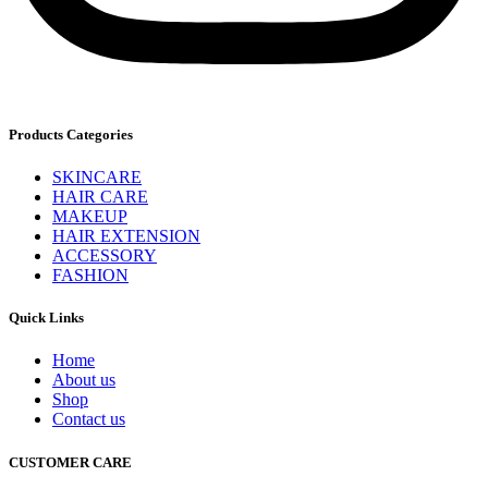
Products Categories
SKINCARE
HAIR CARE
MAKEUP
HAIR EXTENSION
ACCESSORY
FASHION
Quick Links
Home
About us
Shop
Contact us
CUSTOMER CARE