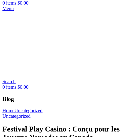
0
items
$
0.00
Menu
Search
0
items
$
0.00
Blog
Home
Uncategorized
Uncategorized
Festival Play Casino : Conçu pour les