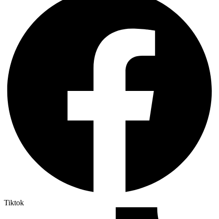
Tiktok