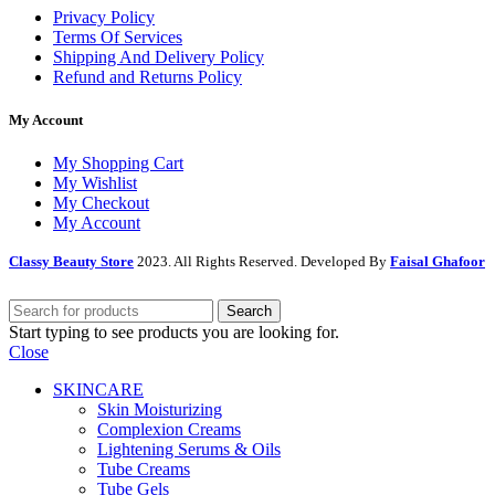
Privacy Policy
Terms Of Services
Shipping And Delivery Policy
Refund and Returns Policy
My Account
My Shopping Cart
My Wishlist
My Checkout
My Account
Classy Beauty Store
2023. All Rights Reserved. Developed By
Faisal Ghafoor
Search
Start typing to see products you are looking for.
Close
SKINCARE
Skin Moisturizing
Complexion Creams
Lightening Serums & Oils
Tube Creams
Tube Gels