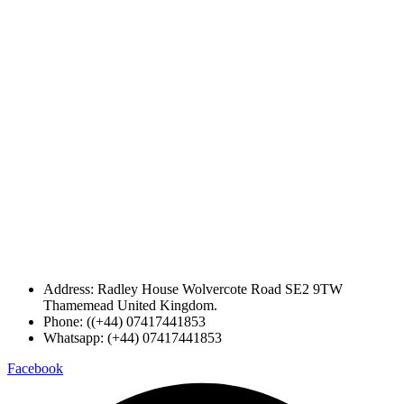
Address: Radley House Wolvercote Road SE2 9TW
Thamemead United Kingdom.
Phone: ((+44) 07417441853
Whatsapp: (+44) 07417441853
Facebook