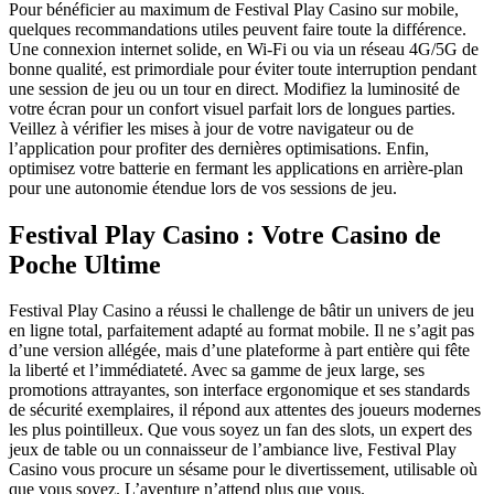
Pour bénéficier au maximum de Festival Play Casino sur mobile,
quelques recommandations utiles peuvent faire toute la différence.
Une connexion internet solide, en Wi-Fi ou via un réseau 4G/5G de
bonne qualité, est primordiale pour éviter toute interruption pendant
une session de jeu ou un tour en direct. Modifiez la luminosité de
votre écran pour un confort visuel parfait lors de longues parties.
Veillez à vérifier les mises à jour de votre navigateur ou de
l’application pour profiter des dernières optimisations. Enfin,
optimisez votre batterie en fermant les applications en arrière-plan
pour une autonomie étendue lors de vos sessions de jeu.
Festival Play Casino : Votre Casino de
Poche Ultime
Festival Play Casino a réussi le challenge de bâtir un univers de jeu
en ligne total, parfaitement adapté au format mobile. Il ne s’agit pas
d’une version allégée, mais d’une plateforme à part entière qui fête
la liberté et l’immédiateté. Avec sa gamme de jeux large, ses
promotions attrayantes, son interface ergonomique et ses standards
de sécurité exemplaires, il répond aux attentes des joueurs modernes
les plus pointilleux. Que vous soyez un fan des slots, un expert des
jeux de table ou un connaisseur de l’ambiance live, Festival Play
Casino vous procure un sésame pour le divertissement, utilisable où
que vous soyez. L’aventure n’attend plus que vous.