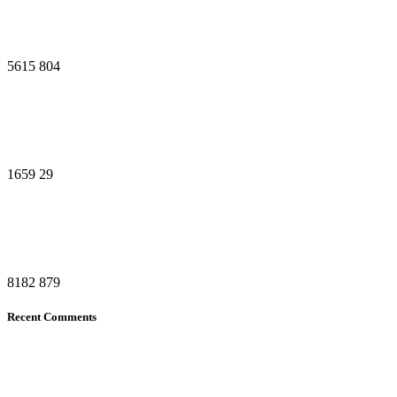
5615
804
1659
29
8182
879
Recent Comments