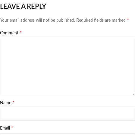
LEAVE A REPLY
*
Your email address will not be published.
Required fields are marked
*
Comment
*
Name
*
Email