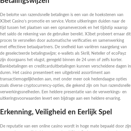
Betalingswijzen
De belofte van razendsnelle betalingen is een van de hoekstenen van
X3bet Casino’s promotie en service. Vlotte uitkeringen duiden naar de
tijd tussen het plaatsen van een opnameverzoek en het tijdstip waarop
het saldo de rekening van de gebruiker bereikt. X3bet probeert ernaar dit
proces te versnellen door automatische verificaties en samenwerking
met effectieve betaalpartners. De snelheid kan variëren naargelang van
de geselecteerde betalingswijze; e-wallets als Skrill, Neteller of ecoPayz
zijn doorgaans het vlugst, geregeld binnen de 24 uren of zelfs korter.
Bankbetalingen en creditcarduitbetalingen kunnen verscheidene dagen in
duren. Het casino presenteert een uitgebreid assortiment aan
transactiemogelijkheden aan, met onder meer ook hedendaagse opties
zoals diverse cryptocurrency-opties, die gekend zijn om hun razendsnelle
verwerkingssnelheden. Een heldere presentatie van de verwerkings- en
uitkeringsvoorwaarden levert een bijdrage aan een heldere ervaring.
Erkenning, Veiligheid en Eerlijk Spel
De reputatie van een online casino wordt in hoge mate bepaald door zijn