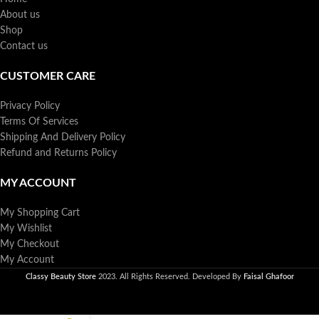
About us
Shop
Contact us
CUSTOMER CARE
Privacy Policy
Terms Of Services
Shipping And Delivery Policy
Refund and Returns Policy
MY ACCOUNT
My Shopping Cart
My Wishlist
My Checkout
My Account
Classy Beauty Store
2023. All Rights Reserved. Developed By
Faisal Ghafoor