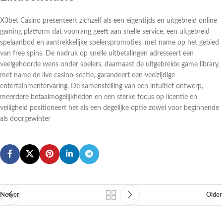
X3bet Casino presenteert zichzelf als een eigentijds en uitgebreid online
gaming platform dat voorrang geeft aan snelle service, een uitgebreid
spelaanbod en aantrekkelijke spelerspromoties, met name op het gebied
van free spins. De nadruk op snelle uitbetalingen adresseert een
veelgehoorde wens onder spelers, daarnaast de uitgebreide game library,
met name de live casino-sectie, garandeert een veelzijdige
entertainmentervaring. De samenstelling van een intuïtief ontwerp,
meerdere betaalmogelijkheden en een sterke focus op licentie en
veiligheid positioneert het als een degelijke optie zowel voor beginnende
als doorgewinter
Newer
Older