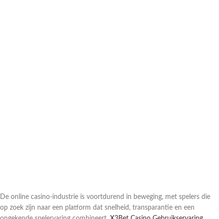
De online casino-industrie is voortdurend in beweging, met spelers die
op zoek zijn naar een platform dat snelheid, transparantie en een
ongekende spelervaring combineert.
X3Bet Casino Gebruikservaring