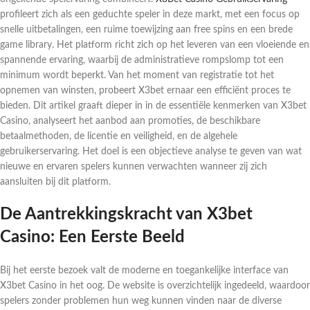
profileert zich als een geduchte speler in deze markt, met een focus op
snelle uitbetalingen, een ruime toewijzing aan free spins en een brede
game library. Het platform richt zich op het leveren van een vloeiende en
spannende ervaring, waarbij de administratieve rompslomp tot een
minimum wordt beperkt. Van het moment van registratie tot het
opnemen van winsten, probeert X3bet ernaar een efficiënt proces te
bieden. Dit artikel graaft dieper in in de essentiële kenmerken van X3bet
Casino, analyseert het aanbod aan promoties, de beschikbare
betaalmethoden, de licentie en veiligheid, en de algehele
gebruikerservaring. Het doel is een objectieve analyse te geven van wat
nieuwe en ervaren spelers kunnen verwachten wanneer zij zich
aansluiten bij dit platform.
De Aantrekkingskracht van X3bet
Casino: Een Eerste Beeld
Bij het eerste bezoek valt de moderne en toegankelijke interface van
X3bet Casino in het oog. De website is overzichtelijk ingedeeld, waardoor
spelers zonder problemen hun weg kunnen vinden naar de diverse