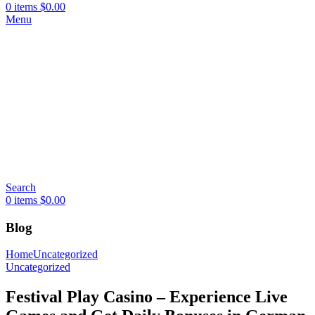
0
items
$
0.00
Menu
Search
0
items
$
0.00
Blog
Home
Uncategorized
Uncategorized
Festival Play Casino – Experience Live