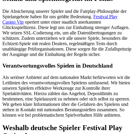
Die Absicherung unserer Spieler und die Fairplay-Philosophie der
Spielangebote haben für uns größte Bedeutung.
Festival Play
Casino Vip
operiert unter einer staatlich anerkannten
Glücksspiellizenz. Diese legt uns zur Einhaltung strenger Auflagen.
Wir setzen SSL-Codierung ein, um alle Datenübertragungen zu
schützen. Zudem unterziehen wir alle unsere Spiele, besonders die
Echtzeit-Spiele mit realen Dealern, regelmäßigen Tests durch
unabhängige Prüforganisationen. Diese sorgen für die Zufallsprinzip
der Ausgänge und die Einhaltung der Regeln sicher.
Verantwortungsvolles Spielen in Deutschland
Als seriöser Anbieter auf dem nationalen Markt befürworten wir die
Leitlinien des verantwortungsvollen Spielens umfassend. Wir bieten
unseren Spielern effektive Werkzeuge zur Kontrolle ihrer
Spielaktivitäten. Hierzu zählen das Angebot, Depositlimits zu
bestimmen, eine Spielauszeit zu nehmen oder sich selbst zu sperren.
Wir geben klare Informationen über die Gefahren des Spielens und
stehen in Kontakt mit nationalen Beratungsstellen zusammen. So
können wir bei problematischem Spielverhalten Hilfe anbieten.
Weshalb deutsche Spieler Festival Play