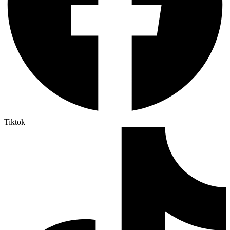
Tiktok