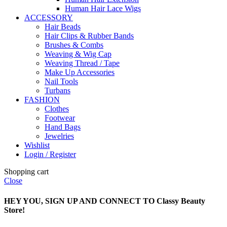
Human Hair Lace Wigs
ACCESSORY
Hair Beads
Hair Clips & Rubber Bands
Brushes & Combs
Weaving & Wig Cap
Weaving Thread / Tape
Make Up Accessories
Nail Tools
Turbans
FASHION
Clothes
Footwear
Hand Bags
Jewelries
Wishlist
Login / Register
Shopping cart
Close
HEY YOU, SIGN UP AND CONNECT TO Classy Beauty
Store!