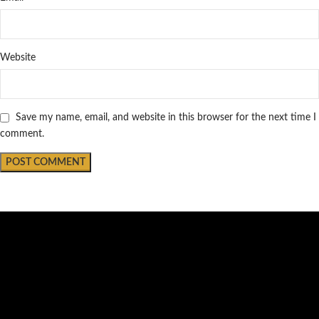
Website
Save my name, email, and website in this browser for the next time I
comment.