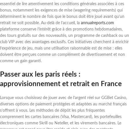
essentiel de lire attentivement les conditions générales associées à ces
bonus, notamment les exigences de mise (wagering requirements) qui
déterminent le nombre de fois que le bonus doit être joué avant qu’un
retrait ne soit possible. Au-delà de l’accueil, la
annualreports.com
plateforme conserve l’intérêt grâce à des promotions hebdomadaires,
des tours gratuits sur des nouveautés, un programme de cashback ou un
club VIP avec des avantages exclusifs. Ces initiatives cherchent à enrichir
l’expérience de jeu, mais une utilisation raisonnable est de mise : elles
doivent être perçues comme un complément de divertissement et non
comme un gain garanti.
Passer aux les paris réels :
approvisionnement et retrait en France
Lorsque vous choisissez de jouer avec de l’argent réel sur GGBet Casino,
diverses options de paiement protégées et adaptées au marché français
s’offrent à vous. Les méthodes de dépôt les plus fréquentes
comprennent les cartes bancaires (Visa, Mastercard), les portefeuilles
électroniques comme Skrill ou Neteller, et les virements bancaires. Le