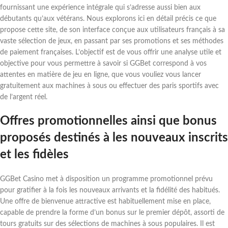
fournissant une expérience intégrale qui s’adresse aussi bien aux
débutants qu’aux vétérans. Nous explorons ici en détail précis ce que
propose cette site, de son interface conçue aux utilisateurs français à sa
vaste sélection de jeux, en passant par ses promotions et ses méthodes
de paiement françaises. L’objectif est de vous offrir une analyse utile et
objective pour vous permettre à savoir si GGBet correspond à vos
attentes en matière de jeu en ligne, que vous vouliez vous lancer
gratuitement aux machines à sous ou effectuer des paris sportifs avec
de l’argent réel.
Offres promotionnelles ainsi que bonus
proposés destinés à les nouveaux inscrits
et les fidèles
GGBet Casino met à disposition un programme promotionnel prévu
pour gratifier à la fois les nouveaux arrivants et la fidélité des habitués.
Une offre de bienvenue attractive est habituellement mise en place,
capable de prendre la forme d’un bonus sur le premier dépôt, assorti de
tours gratuits sur des sélections de machines à sous populaires. Il est