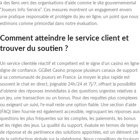
à des liens vers des organisations d’aide comme le site gouvernemental
“Joueurs Info Service”. Ces mesures montrent un engagement envers
une pratique responsable et protégée du jeu en ligne, un point que nous
estimons comme primordial dans notre évaluation.
Comment atteindre le service client et
trouver du soutien ?
Un service clientèle réactif et compétent est le signe d’un casino en ligne
digne de confiance. GGBet Casino propose plusieurs canaux de support
à sa communauté de joueurs en France. Le moyen le plus rapide est
souvent le chat en direct, joignable 24h/24 et 7j/7, offrant la possibilité
d’obtenir des réponses immédiates à des questions urgentes relatives à
un jeu, une transaction ou un bonus. Pour des requêtes plus complexes
ou exigeant un suivi, l’e-mail reste une option fiable. Une section d’aide
(FAQ) bien fournie est également accessible, regroupant les réponses aux
questions les plus fréquentes sur les comptes, les paiements, les bonus
et les règles des jeux. La qualité du support, évaluée en termes de temps
de réponse et de pertinence des solutions apportées, est un élément clé
de la satisfaction globale sur la plateforme. Nous conseillons de toujours