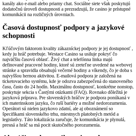
kanály ako e-mail alebo priamy chat. Sociálne siete však poskytujú
dodatočnú úroveň dostupnosti a prezradzujú, že casino je prístupné
komunikácii na rozličných úrovniach.
Časová dostupnosť podpory a jazykové
schopnosti
Kľúčovým faktorom kvality zákazníckej podpory je jej dostupnosť ,
kedy ju hráč potrebuje. Westace Casino sa usiluje pokryť čo
najväčšiu časovú oblasť. Živý chat a telefónna linka majú
definované pracovné hodiny, ktoré sú zreteľne uvedené na webovej
stránke a spravidla obsahujú večerné hodiny a víkendy, čo je doba s
najvyššou hernou aktivitou. E-mailová podpora je založená na
ticketovacieho systému, kde je odozva zabezpečená do stanoveného
času, často do 24 hodín. Maximálnu dostupnosť, konkrétne nonstop,
poskytuje sekcia s Častými otázkami (FAQ). Rovnako dôležitá je
jazyková príprava. Pre slovenských hráčov je podpora ponúkaná v
ich materinskom jazyku, čo ruší bariéry a možné nedorozumenia.
Operátori sú nielen jazykovo zdatní, ale aj oboznámení so
špecifikami slovenského trhu, miestnych platobných metód a
legislatívy. Táto lokalizácia zaručuje, že komunikácia je plynulá,
presná a hráč sa má pocit skutočného porozumenia.