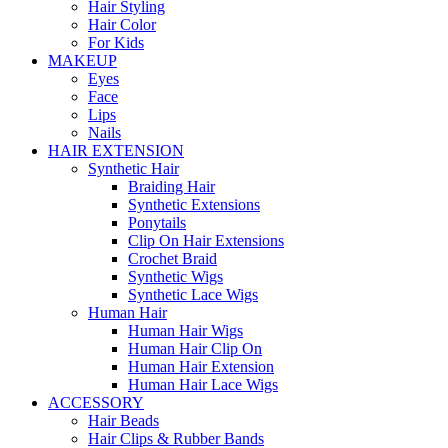
Hair Styling
Hair Color
For Kids
MAKEUP
Eyes
Face
Lips
Nails
HAIR EXTENSION
Synthetic Hair
Braiding Hair
Synthetic Extensions
Ponytails
Clip On Hair Extensions
Crochet Braid
Synthetic Wigs
Synthetic Lace Wigs
Human Hair
Human Hair Wigs
Human Hair Clip On
Human Hair Extension
Human Hair Lace Wigs
ACCESSORY
Hair Beads
Hair Clips & Rubber Bands