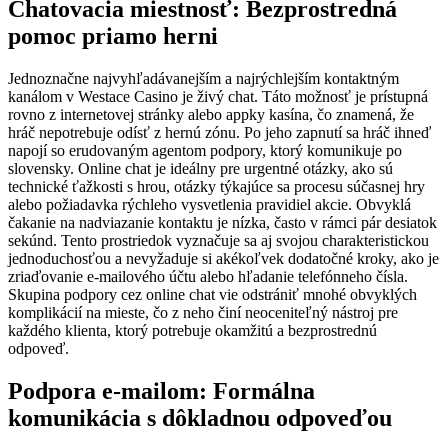
Chatovacia miestnosť: Bezprostredná
pomoc priamo herni
Jednoznačne najvyhľadávanejším a najrýchlejším kontaktným
kanálom v Westace Casino je živý chat. Táto možnosť je prístupná
rovno z internetovej stránky alebo appky kasína, čo znamená, že
hráč nepotrebuje odísť z hernú zónu. Po jeho zapnutí sa hráč ihneď
napojí so erudovaným agentom podpory, ktorý komunikuje po
slovensky. Online chat je ideálny pre urgentné otázky, ako sú
technické ťažkosti s hrou, otázky týkajúce sa procesu súčasnej hry
alebo požiadavka rýchleho vysvetlenia pravidiel akcie. Obvyklá
čakanie na nadviazanie kontaktu je nízka, často v rámci pár desiatok
sekúnd. Tento prostriedok vyznačuje sa aj svojou charakteristickou
jednoduchosťou a nevyžaduje si akékoľvek dodatočné kroky, ako je
zriaďovanie e-mailového účtu alebo hľadanie telefónneho čísla.
Skupina podpory cez online chat vie odstrániť mnohé obvyklých
komplikácií na mieste, čo z neho činí neoceniteľný nástroj pre
každého klienta, ktorý potrebuje okamžitú a bezprostrednú
odpoveď.
Podpora e-mailom: Formálna
komunikácia s dôkladnou odpoveďou