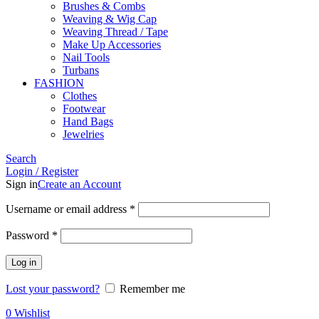
Brushes & Combs
Weaving & Wig Cap
Weaving Thread / Tape
Make Up Accessories
Nail Tools
Turbans
FASHION
Clothes
Footwear
Hand Bags
Jewelries
Search
Login / Register
Sign in
Create an Account
Required
Username or email address
*
Required
Password
*
Log in
Lost your password?
Remember me
0
Wishlist