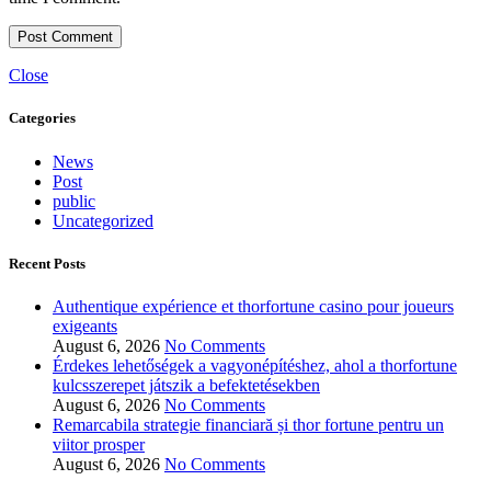
Close
Categories
News
Post
public
Uncategorized
Recent Posts
Authentique expérience et thorfortune casino pour joueurs
exigeants
August 6, 2026
No Comments
Érdekes lehetőségek a vagyonépítéshez, ahol a thorfortune
kulcsszerepet játszik a befektetésekben
August 6, 2026
No Comments
Remarcabila strategie financiară și thor fortune pentru un
viitor prosper
August 6, 2026
No Comments