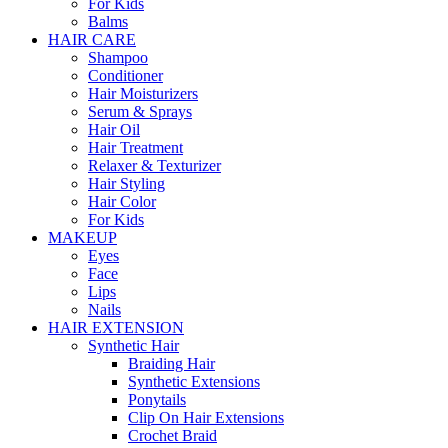
For Kids
Balms
HAIR CARE
Shampoo
Conditioner
Hair Moisturizers
Serum & Sprays
Hair Oil
Hair Treatment
Relaxer & Texturizer
Hair Styling
Hair Color
For Kids
MAKEUP
Eyes
Face
Lips
Nails
HAIR EXTENSION
Synthetic Hair
Braiding Hair
Synthetic Extensions
Ponytails
Clip On Hair Extensions
Crochet Braid