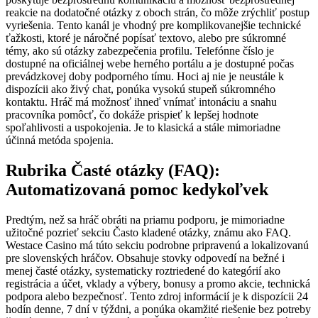
reakcie na dodatočné otázky z oboch strán, čo môže zrýchliť postup
vyriešenia. Tento kanál je vhodný pre komplikovanejšie technické
ťažkosti, ktoré je náročné popísať textovo, alebo pre súkromné
témy, ako sú otázky zabezpečenia profilu. Telefónne číslo je
dostupné na oficiálnej webe herného portálu a je dostupné počas
prevádzkovej doby podporného tímu. Hoci aj nie je neustále k
dispozícii ako živý chat, ponúka vysokú stupeň súkromného
kontaktu. Hráč má možnosť ihneď vnímať intonáciu a snahu
pracovníka pomôcť, čo dokáže prispieť k lepšej hodnote
spoľahlivosti a uspokojenia. Je to klasická a stále mimoriadne
účinná metóda spojenia.
Rubrika Časté otázky (FAQ):
Automatizovaná pomoc kedykoľvek
Predtým, než sa hráč obráti na priamu podporu, je mimoriadne
užitočné pozrieť sekciu Často kladené otázky, známu ako FAQ.
Westace Casino má túto sekciu podrobne pripravenú a lokalizovanú
pre slovenských hráčov. Obsahuje stovky odpovedí na bežné i
menej časté otázky, systematicky roztriedené do kategórií ako
registrácia a účet, vklady a výbery, bonusy a promo akcie, technická
podpora alebo bezpečnosť. Tento zdroj informácií je k dispozícii 24
hodín denne, 7 dní v týždni, a ponúka okamžité riešenie bez potreby