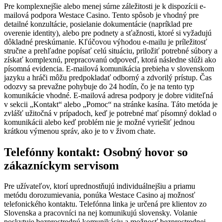
Pre komplexnejšie alebo menej súrne záležitosti je k dispozícii e-
mailová podpora Westace Casino. Tento spôsob je vhodný pre
detailné konzultácie, posielanie dokumentácie (napríklad pre
overenie identity), alebo pre podnety a sťažnosti, ktoré si vyžadujú
dôkladné preskúmanie. Kľúčovou výhodou e-mailu je príležitosť
stručne a prehľadne popísať celú situáciu, priložiť potrebné súbory a
získať komplexnú, prepracovanú odpoveď, ktorá následne slúži ako
písomná evidencia. E-mailová komunikácia prebieha v slovenskom
jazyku a hráči môžu predpokladať odborný a zdvorilý prístup. Čas
odozvy sa prevažne pohybuje do 24 hodín, čo je na tento typ
komunikácie vhodné. E-mailová adresa podpory je dobre viditeľná
v sekcii „Kontakt“ alebo „Pomoc“ na stránke kasína. Táto metóda je
zvlášť užitočná v prípadoch, keď je potrebné mať písomný doklad o
komunikácii alebo keď problém nie je možné vyriešiť jednou
krátkou výmenou správ, ako je to v živom chate.
Telefónny kontakt: Osobný hovor so
zákazníckym servisom
Pre užívateľov, ktorí uprednostňujú individuálnejšiu a priamu
metódu dorozumievania, ponúka Westace Casino aj možnosť
telefonického kontaktu. Telefónna linka je určená pre klientov zo
Slovenska a pracovníci na nej komunikujú slovensky. Volanie
poskytuje bezprostrednú komunikáciu a možnosť bezprostrednej