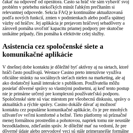
čakať na odpoveď od operátora. Často sa hráč vie sám vybaviť svoj
problém v priebehu niekoľkých minút ľahkým prečítaním si
relevantnej odpovede. Sekcia FAQ je kontinuálne aktualizovaná
podľa nových funkcií, zmien v podmienkach alebo podľa spätnej
väzby od hráčov. Jej aplikácia je prejavom hráčovej sebadôvery a
zároveň pomáha uvoľniť kapacitu priamej podpory pre skutočne
unikátne prípady, čím pomáha k efektivite celej služby.
Asistencia cez spoločenské siete a
komunikačné aplikácie
V dnešnej dobe kontaktu je dôležité byť aktívny aj na sietach, ktoré
hráči často používajú. Westace Casino preto intenzívne využíva
oficiálne stránky na sociálnych sieťach nielen na marketing, ale aj
ako dodatočný kanál interakcie s publikom. Používatelia môžu
posielať dôverné správy so vlastnými podnetmi, aj keď tento postup
nie je primárne určený pre komplexnú používateľskú podporu.
Spoločenské siete sú viac miestom pre všeobecnú diskusiu, správy o
aktualitách a rýchle správy. Casino dokáže dávať aj možnosť
kontaktu cez populárne komunikačné aplikácie, čo je pre mnohých
užívateľov veľmi komfortné a bežné. Tieto platformy sú príznačné
menej formálnou prostredím a pohotovou, napriek tomu nie neustále
bezodkladnou, zdieľaním správ. Je dôležité mať na vedomí, že pre
dôverné údaje alebo prevodové veci sú stále primeranejšie formálne