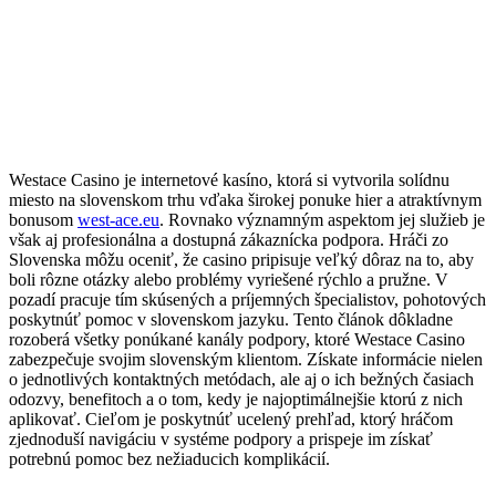
Westace Casino je internetové kasíno, ktorá si vytvorila solídnu
miesto na slovenskom trhu vďaka širokej ponuke hier a atraktívnym
bonusom
west-ace.eu
. Rovnako významným aspektom jej služieb je
však aj profesionálna a dostupná zákaznícka podpora. Hráči zo
Slovenska môžu oceniť, že casino pripisuje veľký dôraz na to, aby
boli rôzne otázky alebo problémy vyriešené rýchlo a pružne. V
pozadí pracuje tím skúsených a príjemných špecialistov, pohotových
poskytnúť pomoc v slovenskom jazyku. Tento článok dôkladne
rozoberá všetky ponúkané kanály podpory, ktoré Westace Casino
zabezpečuje svojim slovenským klientom. Získate informácie nielen
o jednotlivých kontaktných metódach, ale aj o ich bežných časiach
odozvy, benefitoch a o tom, kedy je najoptimálnejšie ktorú z nich
aplikovať. Cieľom je poskytnúť ucelený prehľad, ktorý hráčom
zjednoduší navigáciu v systéme podpory a prispeje im získať
potrebnú pomoc bez nežiaducich komplikácií.