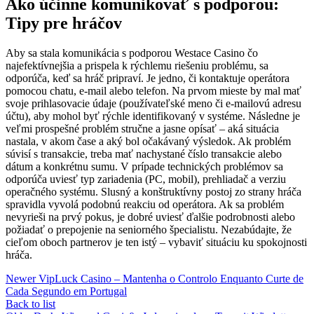
Ako účinne komunikovať s podporou:
Tipy pre hráčov
Aby sa stala komunikácia s podporou Westace Casino čo
najefektívnejšia a prispela k rýchlemu riešeniu problému, sa
odporúča, keď sa hráč pripraví. Je jedno, či kontaktuje operátora
pomocou chatu, e-mail alebo telefon. Na prvom mieste by mal mať
svoje prihlasovacie údaje (používateľské meno či e-mailovú adresu
účtu), aby mohol byť rýchle identifikovaný v systéme. Následne je
veľmi prospešné problém stručne a jasne opísať – aká situácia
nastala, v akom čase a aký bol očakávaný výsledok. Ak problém
súvisí s transakcie, treba mať nachystané číslo transakcie alebo
dátum a konkrétnu sumu. V prípade technických problémov sa
odporúča uviesť typ zariadenia (PC, mobil), prehliadač a verziu
operačného systému. Slusný a konštruktívny postoj zo strany hráča
spravidla vyvolá podobnú reakciu od operátora. Ak sa problém
nevyrieši na prvý pokus, je dobré uviesť ďalšie podrobnosti alebo
požiadať o prepojenie na seniorného špecialistu. Nezabúdajte, že
cieľom oboch partnerov je ten istý – vybaviť situáciu ku spokojnosti
hráča.
Newer
VipLuck Casino – Mantenha o Controlo Enquanto Curte de
Cada Segundo em Portugal
Back to list