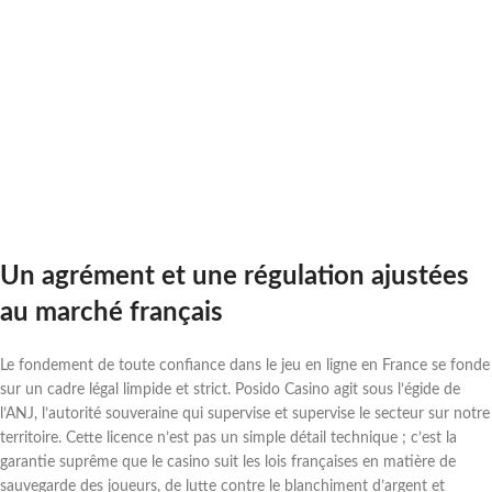
Un agrément et une régulation ajustées
au marché français
Le fondement de toute confiance dans le jeu en ligne en France se fonde
sur un cadre légal limpide et strict. Posido Casino agit sous l’égide de
l’ANJ, l’autorité souveraine qui supervise et supervise le secteur sur notre
territoire. Cette licence n’est pas un simple détail technique ; c’est la
garantie suprême que le casino suit les lois françaises en matière de
sauvegarde des joueurs, de lutte contre le blanchiment d’argent et