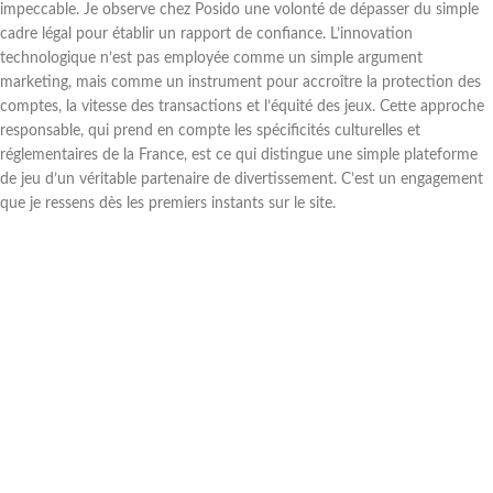
impeccable. Je observe chez Posido une volonté de dépasser du simple
cadre légal pour établir un rapport de confiance. L’innovation
technologique n’est pas employée comme un simple argument
marketing, mais comme un instrument pour accroître la protection des
comptes, la vitesse des transactions et l’équité des jeux. Cette approche
responsable, qui prend en compte les spécificités culturelles et
réglementaires de la France, est ce qui distingue une simple plateforme
de jeu d’un véritable partenaire de divertissement. C’est un engagement
que je ressens dès les premiers instants sur le site.