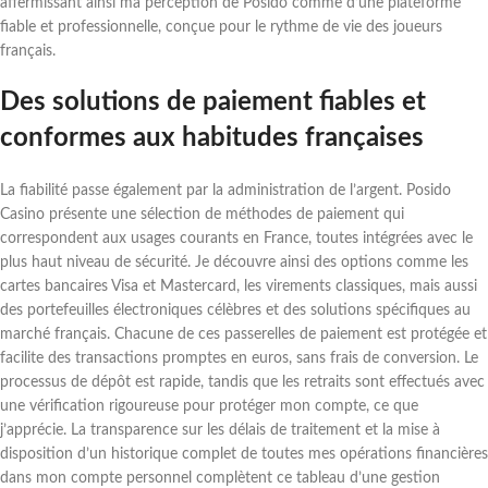
affermissant ainsi ma perception de Posido comme d’une plateforme
fiable et professionnelle, conçue pour le rythme de vie des joueurs
français.
Des solutions de paiement fiables et
conformes aux habitudes françaises
La fiabilité passe également par la administration de l’argent. Posido
Casino présente une sélection de méthodes de paiement qui
correspondent aux usages courants en France, toutes intégrées avec le
plus haut niveau de sécurité. Je découvre ainsi des options comme les
cartes bancaires Visa et Mastercard, les virements classiques, mais aussi
des portefeuilles électroniques célèbres et des solutions spécifiques au
marché français. Chacune de ces passerelles de paiement est protégée et
facilite des transactions promptes en euros, sans frais de conversion. Le
processus de dépôt est rapide, tandis que les retraits sont effectués avec
une vérification rigoureuse pour protéger mon compte, ce que
j’apprécie. La transparence sur les délais de traitement et la mise à
disposition d’un historique complet de toutes mes opérations financières
dans mon compte personnel complètent ce tableau d’une gestion