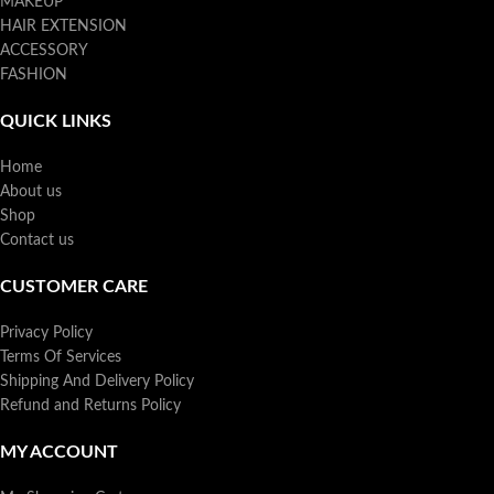
MAKEUP
HAIR EXTENSION
ACCESSORY
FASHION
QUICK LINKS
Home
About us
Shop
Contact us
CUSTOMER CARE
Privacy Policy
Terms Of Services
Shipping And Delivery Policy
Refund and Returns Policy
MY ACCOUNT