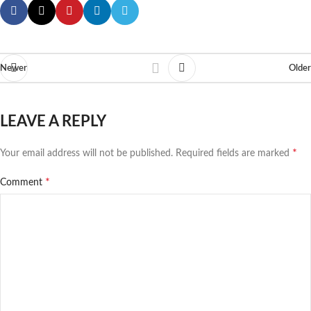
Newer
Older
LEAVE A REPLY
*
Your email address will not be published.
Required fields are marked
*
Comment