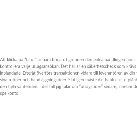
Att klicka på “ta ut” är bara början. I grunden den enkla handlingen finn
kontrollera varje uttagsansökan. Det här är en säkerhetscheck som krävs e
inblandade. Efteråt överförs transaktionen vidare till leverantören av din 
sina rutiner och handläggningstider. Slutligen måste din bank eller e-plå
den hela väntetiden. I det fall jag talar om “uttagstider” senare, innebär d
spelkonto.