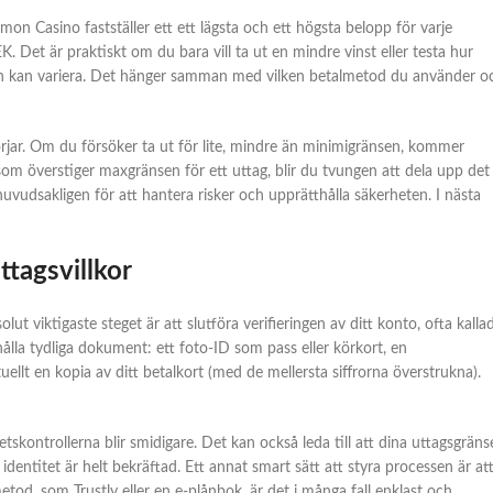
mon Casino fastställer ett ett lägsta och ett högsta belopp för varje
K. Det är praktiskt om du bara vill ta ut en mindre vinst eller testa hur
ch kan variera. Det hänger samman med vilken betalmetod du använder o
rjar. Om du försöker ta ut för lite, mindre än minimigränsen, kommer
om överstiger maxgränsen för ett uttag, blir du tvungen att dela upp det 
huvudsakligen för att hantera risker och upprätthålla säkerheten. I nästa
tagsvillkor
ut viktigaste steget är att slutföra verifieringen av ditt konto, ofta kalla
a tydliga dokument: ett foto-ID som pass eller körkort, en
llt en kopia av ditt betalkort (med de mellersta siffrorna överstrukna).
skontrollerna blir smidigare. Det kan också leda till att dina uttagsgräns
identitet är helt bekräftad. Ett annat smart sätt att styra processen är at
tod, som Trustly eller en e-plånbok, är det i många fall enklast och