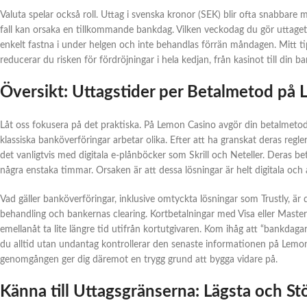
Valuta spelar också roll. Uttag i svenska kronor (SEK) blir ofta snabbare
fall kan orsaka en tillkommande bankdag. Vilken veckodag du gör uttage
enkelt fastna i under helgen och inte behandlas förrän måndagen. Mitt tip
reducerar du risken för fördröjningar i hela kedjan, från kasinot till din ba
Översikt: Uttagstider per Betalmetod på
Låt oss fokusera på det praktiska. På Lemon Casino avgör din betalmetod i
klassiska banköverföringar arbetar olika. Efter att ha granskat deras reg
det vanligtvis med digitala e-plånböcker som Skrill och Neteller. Deras be
några enstaka timmar. Orsaken är att dessa lösningar är helt digitala och
Vad gäller banköverföringar, inklusive omtyckta lösningar som Trustly, är 
behandling och bankernas clearing. Kortbetalningar med Visa eller Masterc
emellanåt ta lite längre tid utifrån kortutgivaren. Kom ihåg att “bankdagar
du alltid utan undantag kontrollerar den senaste informationen på Lemon 
genomgången ger dig däremot en trygg grund att bygga vidare på.
Känna till Uttagsgränserna: Lägsta och St