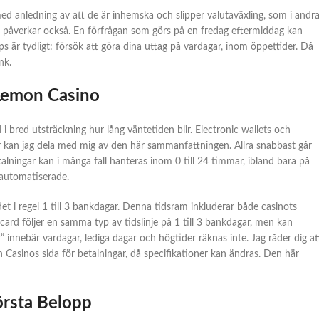
 med anledning av att de är inhemska och slipper valutaväxling, som i andr
t påverkar också. En förfrågan som görs på en fredag eftermiddag kan
s är tydligt: försök att göra dina uttag på vardagar, inom öppettider. Då
nk.
 Lemon Casino
 bred utsträckning hur lång väntetiden blir. Electronic wallets och
ler kan jag dela med mig av den här sammanfattningen. Allra snabbast går
talningar kan i många fall hanteras inom 0 till 24 timmar, ibland bara på
 automatiserade.
det i regel 1 till 3 bankdagar. Denna tidsram inkluderar både casinots
ard följer en samma typ av tidslinje på 1 till 3 bankdagar, men kan
” innebär vardagar, lediga dagar och högtider räknas inte. Jag råder dig at
Casinos sida för betalningar, då specifikationer kan ändras. Den här
örsta Belopp