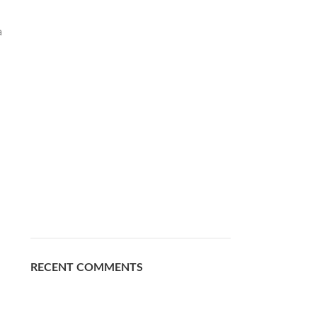
a
RECENT COMMENTS