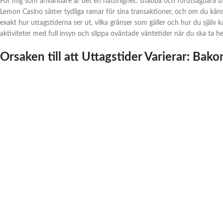
För mig som användare är det en naturlighet: snabba och förutsägbara utt
Lemon Casino sätter tydliga ramar för sina transaktioner, och om du känn
exakt hur uttagstiderna ser ut, vilka gränser som gäller och hur du själ
aktiviteter med full insyn och slippa oväntade väntetider när du ska ta he
Orsaken till att Uttagstider Varierar: Bak