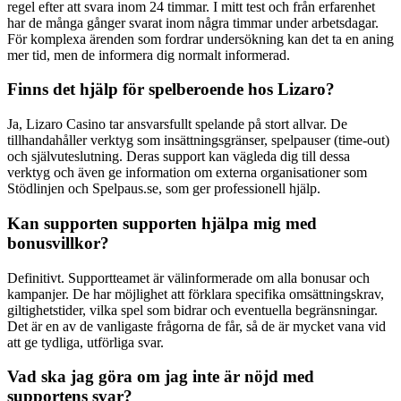
regel efter att svara inom 24 timmar. I mitt test och från erfarenhet
har de många gånger svarat inom några timmar under arbetsdagar.
För komplexa ärenden som fordrar undersökning kan det ta en aning
mer tid, men de informera dig normalt informerad.
Finns det hjälp för spelberoende hos Lizaro?
Ja, Lizaro Casino tar ansvarsfullt spelande på stort allvar. De
tillhandahåller verktyg som insättningsgränser, spelpauser (time-out)
och självuteslutning. Deras support kan vägleda dig till dessa
verktyg och även ge information om externa organisationer som
Stödlinjen och Spelpaus.se, som ger professionell hjälp.
Kan supporten supporten hjälpa mig med
bonusvillkor?
Definitivt. Supportteamet är välinformerade om alla bonusar och
kampanjer. De har möjlighet att förklara specifika omsättningskrav,
giltighetstider, vilka spel som bidrar och eventuella begränsningar.
Det är en av de vanligaste frågorna de får, så de är mycket vana vid
att ge tydliga, utförliga svar.
Vad ska jag göra om jag inte är nöjd med
supportens svar?