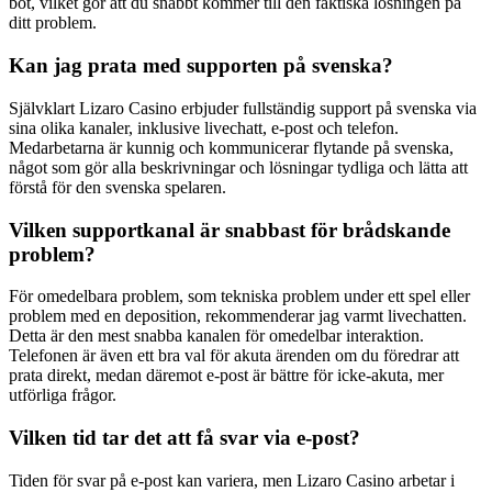
bot, vilket gör att du snabbt kommer till den faktiska lösningen på
ditt problem.
Kan jag prata med supporten på svenska?
Självklart Lizaro Casino erbjuder fullständig support på svenska via
sina olika kanaler, inklusive livechatt, e-post och telefon.
Medarbetarna är kunnig och kommunicerar flytande på svenska,
något som gör alla beskrivningar och lösningar tydliga och lätta att
förstå för den svenska spelaren.
Vilken supportkanal är snabbast för brådskande
problem?
För omedelbara problem, som tekniska problem under ett spel eller
problem med en deposition, rekommenderar jag varmt livechatten.
Detta är den mest snabba kanalen för omedelbar interaktion.
Telefonen är även ett bra val för akuta ärenden om du föredrar att
prata direkt, medan däremot e-post är bättre för icke-akuta, mer
utförliga frågor.
Vilken tid tar det att få svar via e-post?
Tiden för svar på e-post kan variera, men Lizaro Casino arbetar i