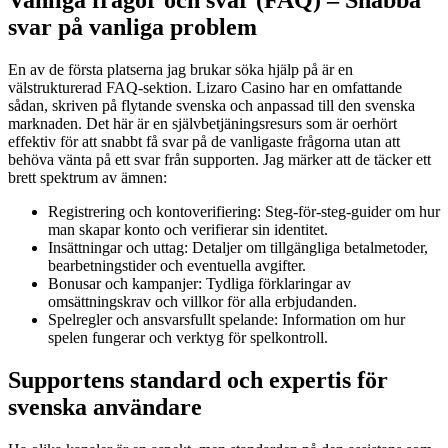
Vanliga frågor och svar (FAQ) – Snabba
svar på vanliga problem
En av de första platserna jag brukar söka hjälp på är en
välstrukturerad FAQ-sektion. Lizaro Casino har en omfattande
sådan, skriven på flytande svenska och anpassad till den svenska
marknaden. Det här är en självbetjäningsresurs som är oerhört
effektiv för att snabbt få svar på de vanligaste frågorna utan att
behöva vänta på ett svar från supporten. Jag märker att de täcker ett
brett spektrum av ämnen:
Registrering och kontoverifiering: Steg-för-steg-guider om hur
man skapar konto och verifierar sin identitet.
Insättningar och uttag: Detaljer om tillgängliga betalmetoder,
bearbetningstider och eventuella avgifter.
Bonusar och kampanjer: Tydliga förklaringar av
omsättningskrav och villkor för alla erbjudanden.
Spelregler och ansvarsfullt spelande: Information om hur
spelen fungerar och verktyg för spelkontroll.
Supportens standard och expertis för
svenska användare