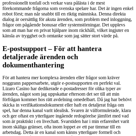
professionellt tonfall och verkar vara pålästa i de mest
förekommande frågorna som svenska spelare har. Det är ingen enkel
robot först; man når snabbt till en riktig människa. Denna direkta
dialog är oersättlig för akuta ärenden, som problem med inloggning,
frågor om pågående bonusar eller systemstörningar. Det upplevs
som att man har en privat hjälpare inom räckhåll, vilket ingjuter en
känsla av trygghet och omtanke som jag sätter stort värde på.
E-postsupport – För att hantera
detaljerade ärenden och
dokumenthantering
För att hantera mer komplexa ärenden eller frågor som kräver
noggrann pappersarbete, utgör e-postsupporten en perfekt val.
Lizaro Casino har dedikerade e-postadresser för olika typer av
ärenden, något som jag uppskattar eftersom det ser till att min
förfrågan kommer hos rätt avdelning omedelbart. Då jag har behövt
skicka in verifikationsdokument eller haft en detaljerat fråga om
spel, har denna kanal varit idealisk. Svaren är välformulerade, klara
och ger oftast en ytterligare ingående redogörelse jämfört med vad
som är praktiskt i en livechatt. Svarstiden har i min erfarenhet varit
inom skäliga gränser, ofta inom loppet av ett par timmar till en
arbetsdag. Detta är en kanal som känns ytterligare formell och