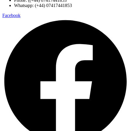
Phone: ((+44) 07417441853
Whatsapp: (+44) 07417441853
Facebook