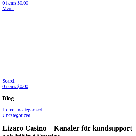
0
items
$
0.00
Menu
Search
0
items
$
0.00
Blog
Home
Uncategorized
Uncategorized
Lizaro Casino – Kanaler för kundsupport