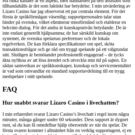
Ha olika kanaler är en aspekt, men standarden på den assistans som
tillhandahålls är det som faktiskt har betydelse. I min utvärdering av
Lizaro Casino har jag observerat ett par centrala element. För det
första är språkförmågan väsentlig; supportpersonalen talar utan
hinder på svenska, vilket eliminerar missförstånd och etablerar en
bekväm dialog. För det andra är kunskapsnivån betydande. De är
inte endast generellt hjälpsamma; de har särskild kunskap om
systemet, de svenska spelarnas preferenser och de lokala
regelverken. De kan förklara specifikationer om spel, sköta
transaktionsfrågor och ge råd om tryggt spelande på ett välgrundat
sätt. Slutligen är bemötandet professionellt engagerad – de tycks
äkta nyfikna av att lösa ärendet och utveckla min tid på sajten. En
sådan samverkan av språkkunskaper, kunskap och servicementalitet
är vad som omvandlar en standard supportavdelning till en trygg
medspelare i mitt spelande.
FAQ
Hur snabbt svarar Lizaro Casino i livechatten?
I min erfarenhet svarar Lizaro Casino’s livechatt i regel inom några
minuter, många gånger under 60 sekunder. Dess support är dygnet
runt, så du kan få omedelbar hjälp oberoende av när du spelar. De
första svaren kommer i allmänhet från en verklig supportagent, ej en