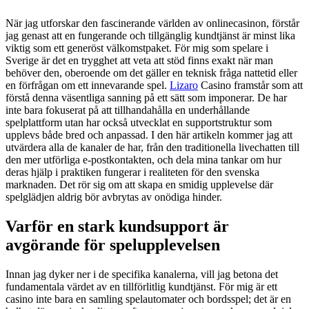
När jag utforskar den fascinerande världen av onlinecasinon, förstår
jag genast att en fungerande och tillgänglig kundtjänst är minst lika
viktig som ett generöst välkomstpaket. För mig som spelare i
Sverige är det en trygghet att veta att stöd finns exakt när man
behöver den, oberoende om det gäller en teknisk fråga nattetid eller
en förfrågan om ett innevarande spel.
Lizaro
Casino framstår som att
förstå denna väsentliga sanning på ett sätt som imponerar. De har
inte bara fokuserat på att tillhandahålla en underhållande
spelplattform utan har också utvecklat en supportstruktur som
upplevs både bred och anpassad. I den här artikeln kommer jag att
utvärdera alla de kanaler de har, från den traditionella livechatten till
den mer utförliga e-postkontakten, och dela mina tankar om hur
deras hjälp i praktiken fungerar i realiteten för den svenska
marknaden. Det rör sig om att skapa en smidig upplevelse där
spelglädjen aldrig bör avbrytas av onödiga hinder.
Varför en stark kundsupport är
avgörande för spelupplevelsen
Innan jag dyker ner i de specifika kanalerna, vill jag betona det
fundamentala värdet av en tillförlitlig kundtjänst. För mig är ett
casino inte bara en samling spelautomater och bordsspel; det är en