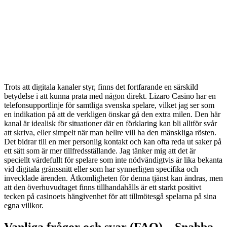
Trots att digitala kanaler styr, finns det fortfarande en särskild
betydelse i att kunna prata med någon direkt. Lizaro Casino har en
telefonsupportlinje för samtliga svenska spelare, vilket jag ser som
en indikation på att de verkligen önskar gå den extra milen. Den här
kanal är idealisk för situationer där en förklaring kan bli alltför svår
att skriva, eller simpelt när man hellre vill ha den mänskliga rösten.
Det bidrar till en mer personlig kontakt och kan ofta reda ut saker på
ett sätt som är mer tillfredsställande. Jag tänker mig att det är
speciellt värdefullt för spelare som inte nödvändigtvis är lika bekanta
vid digitala gränssnitt eller som har synnerligen specifika och
invecklade ärenden. Åtkomligheten för denna tjänst kan ändras, men
att den överhuvudtaget finns tillhandahålls är ett starkt positivt
tecken på casinoets hängivenhet för att tillmötesgå spelarna på sina
egna villkor.