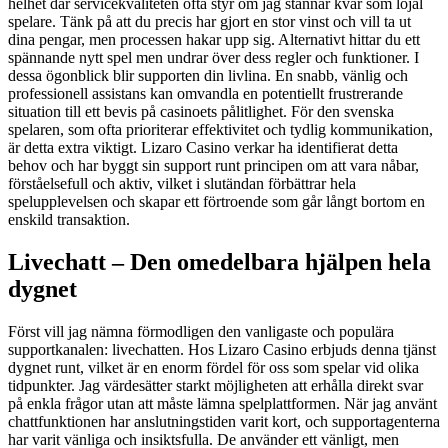
helhet där servicekvaliteten ofta styr om jag stannar kvar som lojal
spelare. Tänk på att du precis har gjort en stor vinst och vill ta ut
dina pengar, men processen hakar upp sig. Alternativt hittar du ett
spännande nytt spel men undrar över dess regler och funktioner. I
dessa ögonblick blir supporten din livlina. En snabb, vänlig och
professionell assistans kan omvandla en potentiellt frustrerande
situation till ett bevis på casinoets pålitlighet. För den svenska
spelaren, som ofta prioriterar effektivitet och tydlig kommunikation,
är detta extra viktigt. Lizaro Casino verkar ha identifierat detta
behov och har byggt sin support runt principen om att vara nåbar,
förståelsefull och aktiv, vilket i slutändan förbättrar hela
spelupplevelsen och skapar ett förtroende som går långt bortom en
enskild transaktion.
Livechatt – Den omedelbara hjälpen hela
dygnet
Först vill jag nämna förmodligen den vanligaste och populära
supportkanalen: livechatten. Hos Lizaro Casino erbjuds denna tjänst
dygnet runt, vilket är en enorm fördel för oss som spelar vid olika
tidpunkter. Jag värdesätter starkt möjligheten att erhålla direkt svar
på enkla frågor utan att måste lämna spelplattformen. När jag använt
chattfunktionen har anslutningstiden varit kort, och supportagenterna
har varit vänliga och insiktsfulla. De använder ett vänligt, men