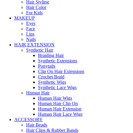
Hair Styling
Hair Color
For Kids
MAKEUP
Eyes
Face
Lips
Nails
HAIR EXTENSION
Synthetic Hair
Braiding Hair
Synthetic Extensions
Ponytails
Clip On Hair Extensions
Crochet Braid
Synthetic Wigs
Synthetic Lace Wigs
Human Hair
Human Hair Wigs
Human Hair Clip On
Human Hair Extension
Human Hair Lace Wigs
ACCESSORY
Hair Beads
Hair Clips & Rubber Bands