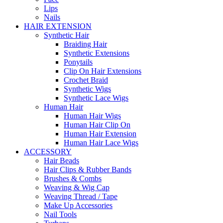
Lips
Nails
HAIR EXTENSION
Synthetic Hair
Braiding Hair
Synthetic Extensions
Ponytails
Clip On Hair Extensions
Crochet Braid
Synthetic Wigs
Synthetic Lace Wigs
Human Hair
Human Hair Wigs
Human Hair Clip On
Human Hair Extension
Human Hair Lace Wigs
ACCESSORY
Hair Beads
Hair Clips & Rubber Bands
Brushes & Combs
Weaving & Wig Cap
Weaving Thread / Tape
Make Up Accessories
Nail Tools