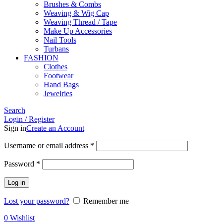
Brushes & Combs
Weaving & Wig Cap
Weaving Thread / Tape
Make Up Accessories
Nail Tools
Turbans
FASHION
Clothes
Footwear
Hand Bags
Jewelries
Search
Login / Register
Sign in
Create an Account
Required
Username or email address
*
Required
Password
*
Log in
Lost your password?
Remember me
0
Wishlist