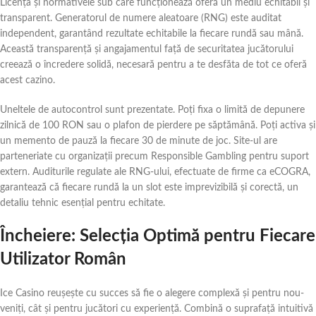
Licența și normativele sub care funcționează oferă un mediu echitabil și
transparent. Generatorul de numere aleatoare (RNG) este auditat
independent, garantând rezultate echitabile la fiecare rundă sau mână.
Această transparență și angajamentul față de securitatea jucătorului
creează o încredere solidă, necesară pentru a te desfăta de tot ce oferă
acest cazino.
Uneltele de autocontrol sunt prezentate. Poți fixa o limită de depunere
zilnică de 100 RON sau o plafon de pierdere pe săptămână. Poți activa și
un memento de pauză la fiecare 30 de minute de joc. Site-ul are
parteneriate cu organizații precum Responsible Gambling pentru suport
extern. Auditurile regulate ale RNG-ului, efectuate de firme ca eCOGRA,
garantează că fiecare rundă la un slot este imprevizibilă și corectă, un
detaliu tehnic esențial pentru echitate.
Încheiere: Selecția Optimă pentru Fiecare
Utilizator Român
Ice Casino reușește cu succes să fie o alegere complexă și pentru nou-
veniți, cât și pentru jucători cu experiență. Combină o suprafață intuitivă