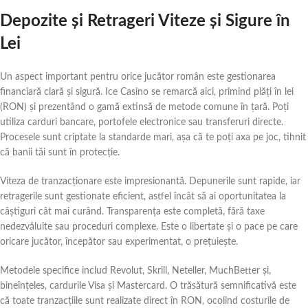
Depozite și Retrageri Viteze și Sigure în
Lei
Un aspect important pentru orice jucător român este gestionarea
financiară clară și sigură. Ice Casino se remarcă aici, primind plăți în lei
(RON) și prezentând o gamă extinsă de metode comune în țară. Poți
utiliza carduri bancare, portofele electronice sau transferuri directe.
Procesele sunt criptate la standarde mari, așa că te poți axa pe joc, tihnit
că banii tăi sunt în protecție.
Viteza de tranzacționare este impresionantă. Depunerile sunt rapide, iar
retragerile sunt gestionate eficient, astfel încât să ai oportunitatea la
câștiguri cât mai curând. Transparența este completă, fără taxe
nedezvăluite sau proceduri complexe. Este o libertate și o pace pe care
oricare jucător, începător sau experimentat, o prețuiește.
Metodele specifice includ Revolut, Skrill, Neteller, MuchBetter și,
bineînțeles, cardurile Visa și Mastercard. O trăsătură semnificativă este
că toate tranzacțiile sunt realizate direct în RON, ocolind costurile de