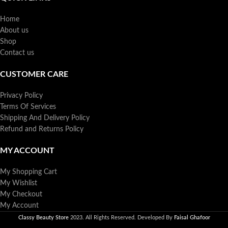
Home
About us
Shop
Contact us
CUSTOMER CARE
Privacy Policy
Terms Of Services
Shipping And Delivery Policy
Refund and Returns Policy
MY ACCOUNT
My Shopping Cart
My Wishlist
My Checkout
My Account
Classy Beauty Store
2023. All Rights Reserved. Developed By
Faisal Ghafoor