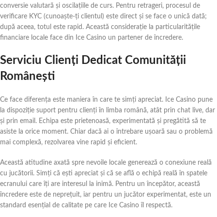
conversie valutară și oscilațiile de curs. Pentru retrageri, procesul de
verificare KYC (cunoaște-ți clientul) este direct și se face o unică dată;
după aceea, totul este rapid. Această considerație la particularitățile
financiare locale face din Ice Casino un partener de încredere.
Serviciu Clienți Dedicat Comunității
Românești
Ce face diferența este maniera în care te simți apreciat. Ice Casino pune
la dispoziție suport pentru clienți în limba română, atât prin chat live, dar
și prin email. Echipa este prietenoasă, experimentată și pregătită să te
asiste la orice moment. Chiar dacă ai o întrebare ușoară sau o problemă
mai complexă, rezolvarea vine rapid și eficient.
Această atitudine axată spre nevoile locale generează o conexiune reală
cu jucătorii. Simți că ești apreciat și că se află o echipă reală în spatele
ecranului care îți are interesul la inimă. Pentru un începător, această
încredere este de neprețuit, iar pentru un jucător experimentat, este un
standard esențial de calitate pe care Ice Casino îl respectă.