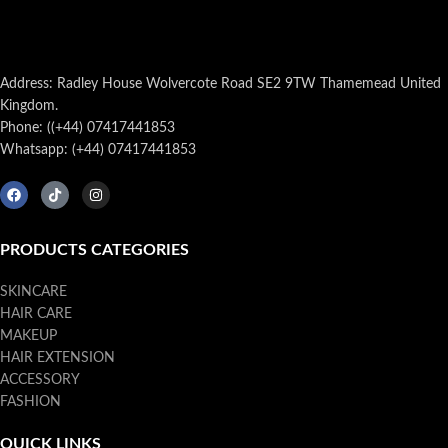
Address: Radley House Wolvercote Road SE2 9TW Thamemead United
Kingdom.
Phone: ((+44) 07417441853
Whatsapp: (+44) 07417441853
PRODUCTS CATEGORIES
SKINCARE
HAIR CARE
MAKEUP
HAIR EXTENSION
ACCESSORY
FASHION
QUICK LINKS