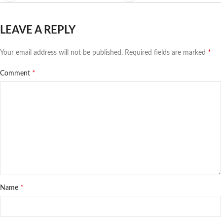
LEAVE A REPLY
*
Your email address will not be published.
Required fields are marked
*
Comment
*
Name