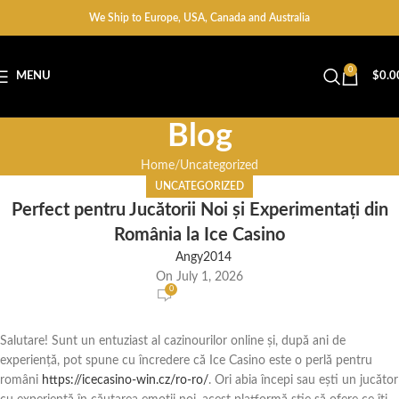
We Ship to Europe, USA, Canada and Australia
0
MENU
$
0.0
Blog
Home
Uncategorized
UNCATEGORIZED
Perfect pentru Jucătorii Noi și Experimentați din
România la Ice Casino
Angy2014
On July 1, 2026
0
Salutare! Sunt un entuziast al cazinourilor online și, după ani de
experiență, pot spune cu încredere că Ice Casino este o perlă pentru
români
https://icecasino-win.cz/ro-ro/
. Ori abia începi sau ești un jucător