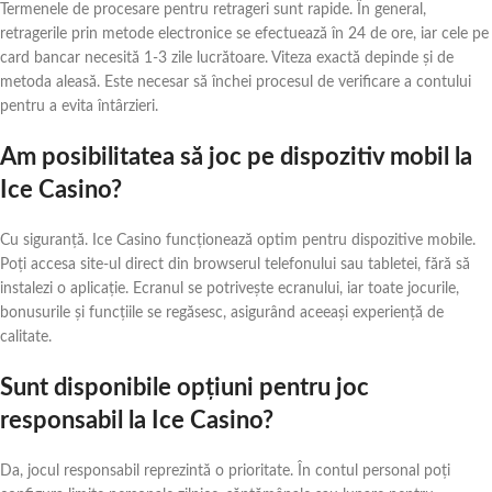
Termenele de procesare pentru retrageri sunt rapide. În general,
retragerile prin metode electronice se efectuează în 24 de ore, iar cele pe
card bancar necesită 1-3 zile lucrătoare. Viteza exactă depinde și de
metoda aleasă. Este necesar să închei procesul de verificare a contului
pentru a evita întârzieri.
Am posibilitatea să joc pe dispozitiv mobil la
Ice Casino?
Cu siguranță. Ice Casino funcționează optim pentru dispozitive mobile.
Poți accesa site-ul direct din browserul telefonului sau tabletei, fără să
instalezi o aplicație. Ecranul se potrivește ecranului, iar toate jocurile,
bonusurile și funcțiile se regăsesc, asigurând aceeași experiență de
calitate.
Sunt disponibile opțiuni pentru joc
responsabil la Ice Casino?
Da, jocul responsabil reprezintă o prioritate. În contul personal poți