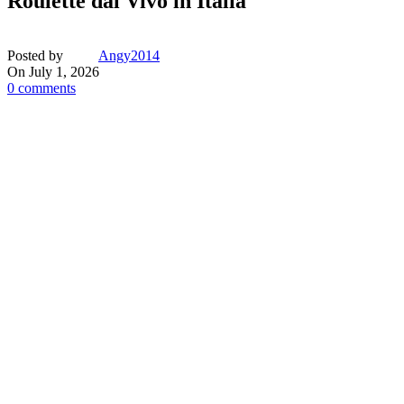
Roulette dal Vivo in Italia
Posted by
Angy2014
On July 1, 2026
0
comments