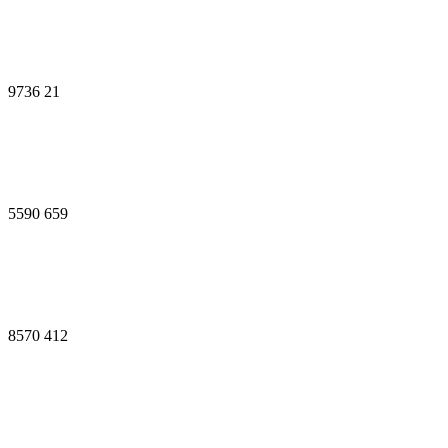
9736
21
5590
659
8570
412