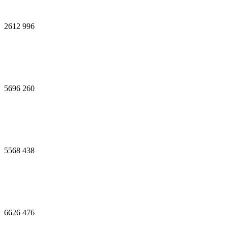
2612
996
5696
260
5568
438
6626
476