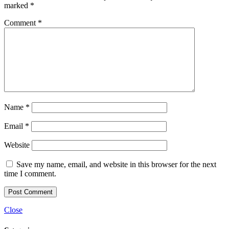
marked
*
Comment
*
Name
*
Email
*
Website
Save my name, email, and website in this browser for the next
time I comment.
Close