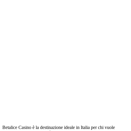
Betalice Casino è la destinazione ideale in Italia per chi vuole