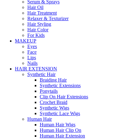
Serum & Sprays
Hair Oil
Hair Treatment
Relaxer & Texturizer
Hair Styling
Hair Color
For Kids
MAKEUP
Eyes
Face
Lips
Nails
HAIR EXTENSION
Synthetic Hair
Braiding Hair
Synthetic Extensions
Ponytails
Clip On Hair Extensions
Crochet Braid
Synthetic Wigs
Synthetic Lace Wigs
Human Hair
Human Hair Wigs
Human Hair Clip On
Human Hair Extension