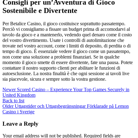
Consigli per un’Avventura di Gioco
Sostenibile e Divertente
Per Betalice Casino, il gioco costituisce soprattutto passatempo.
Perciò vi consigliamo a fissare un budget prima di accomodarvi al
tavolo da gioco e a mantenerlo, vedendo quel denaro come il costo
del vostro divertimento. Usate i controlli di autolimitazione che
trovate nel vostro account, come i limiti di deposito, di perdita o di
tempo di gioco. È essenziale vedere il gioco come un passatempo,
non come una soluzione a problemi finanziari. Se in qualche
momento il gioco smette di essere divertente, fate una pausa. Potete
contattare il nostro supporto clienti per abilitare le funzioni di
autoesclusione. La nostra finalità è che ogni sessione ai tavoli live
sia piacevole, sicura e sempre sotto la vostra gestione.
Newer
Scored Casino – Experience Your Top Games Securely in
United Kingdom
Back to list
Older
Uttagstider och Uttagsbegränsningar Förklarade på Lemon
Casino i Sverige
Leave a Reply
Your email address will not be published.
Required fields are