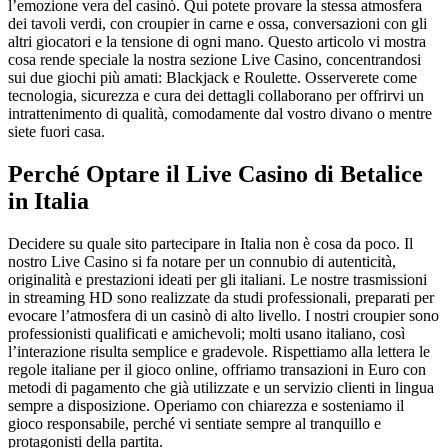
l’emozione vera del casinò. Qui potete provare la stessa atmosfera
dei tavoli verdi, con croupier in carne e ossa, conversazioni con gli
altri giocatori e la tensione di ogni mano. Questo articolo vi mostra
cosa rende speciale la nostra sezione Live Casino, concentrandosi
sui due giochi più amati: Blackjack e Roulette. Osserverete come
tecnologia, sicurezza e cura dei dettagli collaborano per offrirvi un
intrattenimento di qualità, comodamente dal vostro divano o mentre
siete fuori casa.
Perché Optare il Live Casino di Betalice
in Italia
Decidere su quale sito partecipare in Italia non è cosa da poco. Il
nostro Live Casino si fa notare per un connubio di autenticità,
originalità e prestazioni ideati per gli italiani. Le nostre trasmissioni
in streaming HD sono realizzate da studi professionali, preparati per
evocare l’atmosfera di un casinò di alto livello. I nostri croupier sono
professionisti qualificati e amichevoli; molti usano italiano, così
l’interazione risulta semplice e gradevole. Rispettiamo alla lettera le
regole italiane per il gioco online, offriamo transazioni in Euro con
metodi di pagamento che già utilizzate e un servizio clienti in lingua
sempre a disposizione. Operiamo con chiarezza e sosteniamo il
gioco responsabile, perché vi sentiate sempre al tranquillo e
protagonisti della partita.