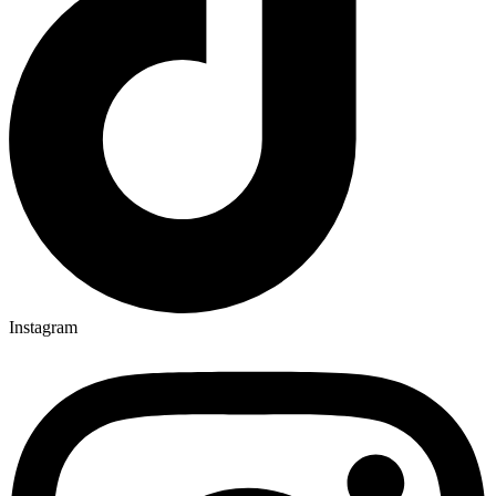
Instagram