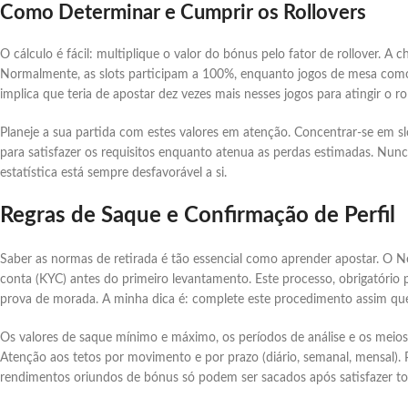
Como Determinar e Cumprir os Rollovers
O cálculo é fácil: multiplique o valor do bónus pelo fator de rollover. A 
Normalmente, as slots participam a 100%, enquanto jogos de mesa como 
implica que teria de apostar dez vezes mais nesses jogos para atingir o rol
Planeje a sua partida com estes valores em atenção. Concentrar-se em sl
para satisfazer os requisitos enquanto atenua as perdas estimadas. Nunc
estatística está sempre desfavorável a si.
Regras de Saque e Confirmação de Perfil
Saber as normas de retirada é tão essencial como aprender apostar. O Ne
conta (KYC) antes do primeiro levantamento. Este processo, obrigatório 
prova de morada. A minha dica é: complete este procedimento assim que
Os valores de saque mínimo e máximo, os períodos de análise e os meios
Atenção aos tetos por movimento e por prazo (diário, semanal, mensal). P
rendimentos oriundos de bónus só podem ser sacados após satisfazer tot