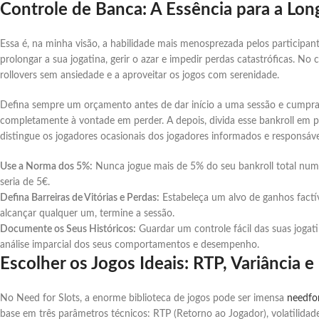
Controle de Banca: A Essência para a Lo
Essa é, na minha visão, a habilidade mais menosprezada pelos participan
prolongar a sua jogatina, gerir o azar e impedir perdas catastróficas. No
rollovers sem ansiedade e a aproveitar os jogos com serenidade.
Defina sempre um orçamento antes de dar início a uma sessão e cumpra-
completamente à vontade em perder. A depois, divida esse bankroll em p
distingue os jogadores ocasionais dos jogadores informados e responsáve
Use a Norma dos 5%:
Nunca jogue mais de 5% do seu bankroll total numa
seria de 5€.
Defina Barreiras de Vitórias e Perdas:
Estabeleça um alvo de ganhos factív
alcançar qualquer um, termine a sessão.
Documente os Seus Históricos:
Guardar um controle fácil das suas jogat
análise imparcial dos seus comportamentos e desempenho.
Escolher os Jogos Ideais: RTP, Variância 
No Need for Slots, a enorme biblioteca de jogos pode ser imensa
needfo
base em três parâmetros técnicos: RTP (Retorno ao Jogador), volatilidade