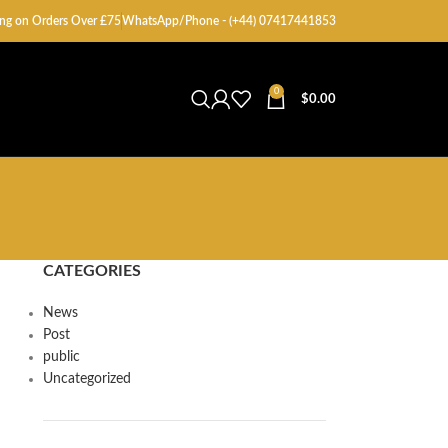
ng on Orders Over £75
WhatsApp/Phone - (+44) 07417441853
0
$
0.00
CATEGORIES
News
Post
public
Uncategorized