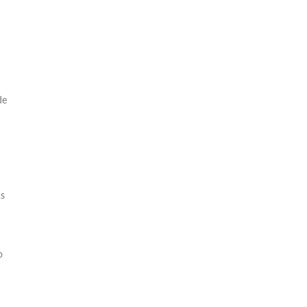
de
as
o